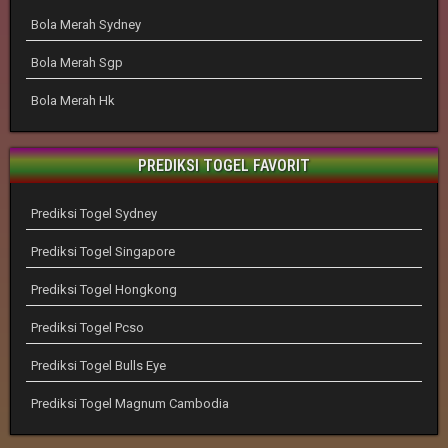
Bola Merah Sydney
Bola Merah Sgp
Bola Merah Hk
PREDIKSI TOGEL FAVORIT
Prediksi Togel Sydney
Prediksi Togel Singapore
Prediksi Togel Hongkong
Prediksi Togel Pcso
Prediksi Togel Bulls Eye
Prediksi Togel Magnum Cambodia