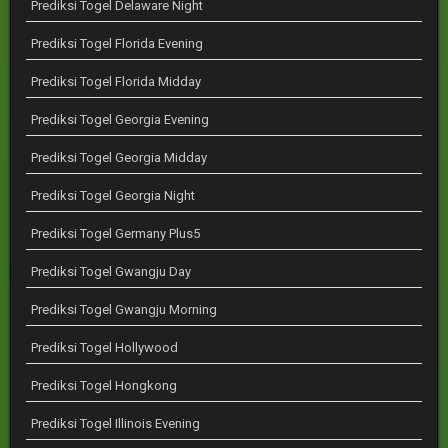
Prediksi Togel Delaware Night
Prediksi Togel Florida Evening
Prediksi Togel Florida Midday
Prediksi Togel Georgia Evening
Prediksi Togel Georgia Midday
Prediksi Togel Georgia Night
Prediksi Togel Germany Plus5
Prediksi Togel Gwangju Day
Prediksi Togel Gwangju Morning
Prediksi Togel Hollywood
Prediksi Togel Hongkong
Prediksi Togel Illinois Evening