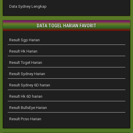
Data Sydney Lengkap
DATA TOGEL HARIAN FAVORIT
Result Sgp Harian
Result Hk Harian
Result Togel Harian
Result Sydney Harian
Result Sydney 6D harian
Result Hk 6D harian
Result BullsEye Harian
Result Pcso Harian