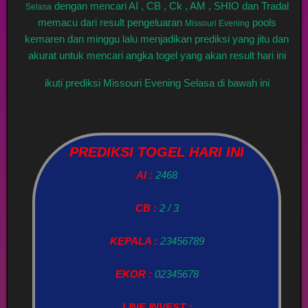
dengan mencari AI , CB , Ck , AM , SHIO dan Tradal
Selasa
memacu dari result pengeluaran
pools
Missouri Evening
kemaren dan minggu lalu menjadikan prediksi yang jitu dan
akurat untuk mencari angka togel yang akan result hari ini
ikuti prediksi Missouri Evening Selasa di bawah ini
PREDIKSI TOGEL HARI INI
AI :
2468
CB :
2 / 3
KEPALA :
23456789
EKOR :
02345678
LINE INVEST :