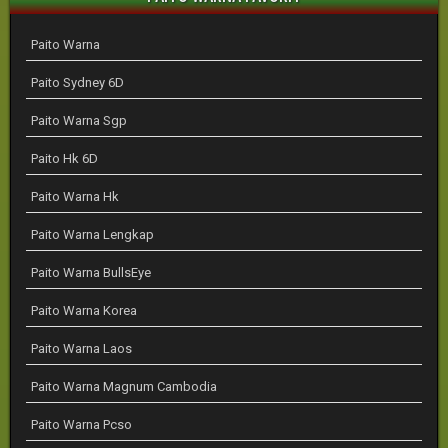
Paito Warna
Paito Sydney 6D
Paito Warna Sgp
Paito Hk 6D
Paito Warna Hk
Paito Warna Lengkap
Paito Warna BullsEye
Paito Warna Korea
Paito Warna Laos
Paito Warna Magnum Cambodia
Paito Warna Pcso