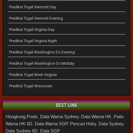
Prediksi Togel Vermont Day
Prediksi Togel Vermont Evening
Prediksi Togel Virginia Day
Prediksi Togel Virginia Night
Prediksi Togel Washington Dc Evening
Prediksi Togel Washington Dc Midday
Prediksi Togel West Virginia
Prediksi Togel Wisconsin
BEST LINK
Hongkong Pools
,
Data Warna Sydney
,
Data Warna HK
,
Paito
Warna HK 6D
,
Data Warna SGP
,
Pencari Hoky
,
Data Sydney
,
Data Sydney 6D
,
Data SGP