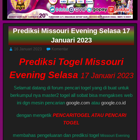
Prediksi Missouri Evening Selasa 17
Januari 2023
16 Januari 2023
Komentar
Prediksi Togel Missouri
Evening Selasa
17 Januari 2023
Selamat datang di forum pencari togel yang di buat untuk
berkumpul nya master2 togel all sobat bisa mengakses web
ini dgn mesin pencarian
google.com
atau
google.co.id
dengan mengetik
PENCARITOGEL ATAU PENCARI
TOGEL
membahas pengeluaran dan prediksi togel
Missouri Evening