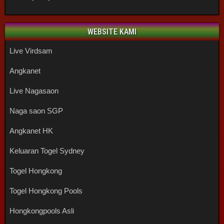
WEBSITE KAMI
Live Virdsam
Angkanet
Live Nagasaon
Naga saon SGP
Angkanet HK
Keluaran Togel Sydney
Togel Hongkong
Togel Hongkong Pools
Hongkongpools Asli