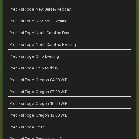
Prediksi Togel New Jersey Midday
Prediksi Togel New York Evening
Prediksi Togel North Carolina Day
Prediksi Togel North Carolina Evening
Prediksi Togel Ohio Evening
Prediksi Togel Ohio Midday
Prediksi Togel Oregon 04:00 WIB
Prediksi Togel Oregon 07:00 WIB
Prediksi Togel Oregon 10:00 WIB
Prediksi Togel Oregon 13:00 WIB
Prediksi Togel Pcso
Prediksi Togel Pennsylvania Day