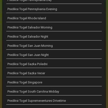
Prediksi Togel Pennsylvania Evening
Prediksi Togel Rhode Island
Prediksi Togel Salvador Morning
Prediksi Togel Salvador Night
Prediksi Togel San Juan Morning
Prediksi Togel San Juan Night
Prediksi Togel Sazka Poledni
Prediksi Togel Sazka Vecer
Prediksi Togel Singapore
Prediksi Togel South Carolina Midday
Prediksi Togel Supremeventures Drivetime