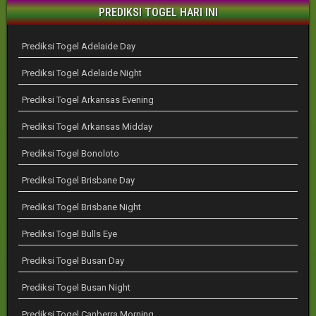
PREDIKSI TOGEL HARI INI
Prediksi Togel Adelaide Day
Prediksi Togel Adelaide Night
Prediksi Togel Arkansas Evening
Prediksi Togel Arkansas Midday
Prediksi Togel Bonoloto
Prediksi Togel Brisbane Day
Prediksi Togel Brisbane Night
Prediksi Togel Bulls Eye
Prediksi Togel Busan Day
Prediksi Togel Busan Night
Prediksi Togel Canberra Morning