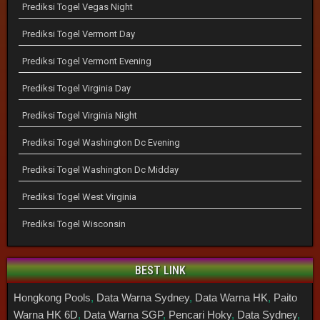
Prediksi Togel Vegas Night
Prediksi Togel Vermont Day
Prediksi Togel Vermont Evening
Prediksi Togel Virginia Day
Prediksi Togel Virginia Night
Prediksi Togel Washington Dc Evening
Prediksi Togel Washington Dc Midday
Prediksi Togel West Virginia
Prediksi Togel Wisconsin
BEST LINK
Hongkong Pools
,
Data Warna Sydney
,
Data Warna HK
,
Paito
Warna HK 6D
,
Data Warna SGP
,
Pencari Hoky
,
Data Sydney
,