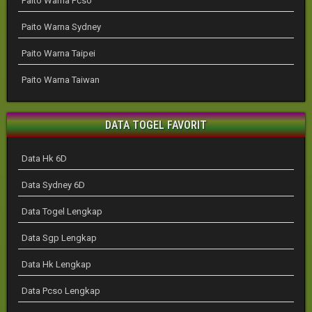
Paito Warna Pcso
Paito Warna Sydney
Paito Warna Taipei
Paito Warna Taiwan
DATA TOGEL FAVORIT
Data Hk 6D
Data Sydney 6D
Data Togel Lengkap
Data Sgp Lengkap
Data Hk Lengkap
Data Pcso Lengkap