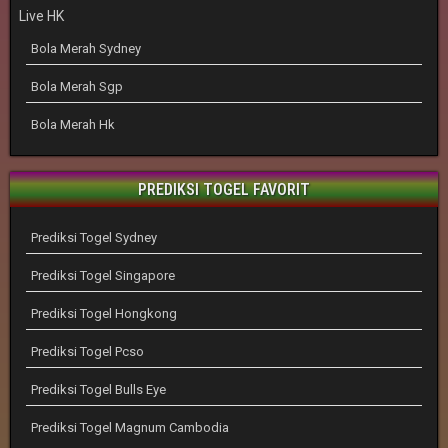
Live HK
Bola Merah Sydney
Bola Merah Sgp
Bola Merah Hk
PREDIKSI TOGEL FAVORIT
Prediksi Togel Sydney
Prediksi Togel Singapore
Prediksi Togel Hongkong
Prediksi Togel Pcso
Prediksi Togel Bulls Eye
Prediksi Togel Magnum Cambodia