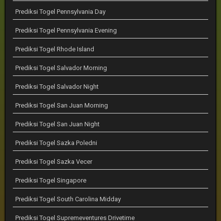
Prediksi Togel Pennsylvania Day
Prediksi Togel Pennsylvania Evening
Prediksi Togel Rhode Island
Prediksi Togel Salvador Morning
Prediksi Togel Salvador Night
Prediksi Togel San Juan Morning
Prediksi Togel San Juan Night
Prediksi Togel Sazka Poledni
Prediksi Togel Sazka Vecer
Prediksi Togel Singapore
Prediksi Togel South Carolina Midday
Prediksi Togel Supremeventures Drivetime