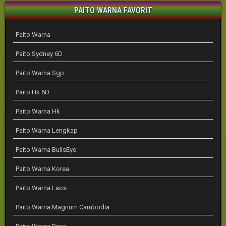
PAITO WARNA FAVORIT
Paito Warna
Paito Sydney 6D
Paito Warna Sgp
Paito Hk 6D
Paito Warna Hk
Paito Warna Lengkap
Paito Warna BullsEye
Paito Warna Korea
Paito Warna Laos
Paito Warna Magnum Cambodia