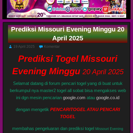
Prediksi Missouri Evening Minggu 20
April 2025
19 April 2025
Komentar
Prediksi Togel Missouri
Evening Minggu
20 April 2025
Selamat datang di forum pencari togel yang di buat untuk
berkumpul nya master2 togel all sobat bisa mengakses web
ini dgn mesin pencarian
google.com
atau
google.co.id
dengan mengetik
PENCARITOGEL ATAU PENCARI
TOGEL
membahas pengeluaran dan prediksi togel
Missouri Evening