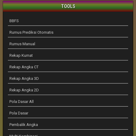
TOOLS
BBFS
Rumus Prediksi Otomatis
Rumus Manual
Rekap Kumat
Rekap Angka CT
Rekap Angka 3D
Rekap Angka 2D
Pola Dasar All
Pola Dasar
Pembalik Angka