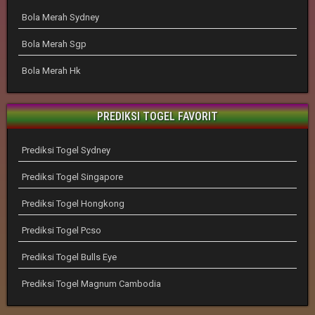
Bola Merah Sydney
Bola Merah Sgp
Bola Merah Hk
PREDIKSI TOGEL FAVORIT
Prediksi Togel Sydney
Prediksi Togel Singapore
Prediksi Togel Hongkong
Prediksi Togel Pcso
Prediksi Togel Bulls Eye
Prediksi Togel Magnum Cambodia