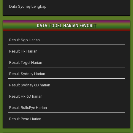
Data Sydney Lengkap
DATA TOGEL HARIAN FAVORIT
Result Sgp Harian
Result Hk Harian
Result Togel Harian
Result Sydney Harian
Result Sydney 6D harian
Result Hk 6D harian
Result BullsEye Harian
Result Pcso Harian