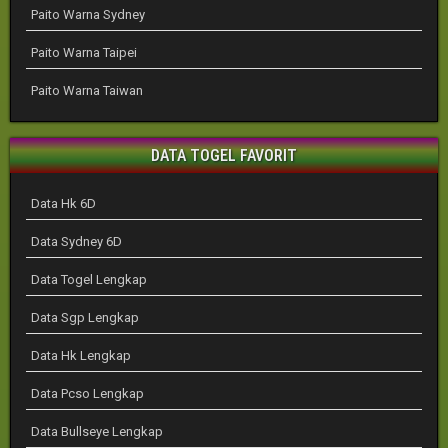
Paito Warna Sydney
Paito Warna Taipei
Paito Warna Taiwan
DATA TOGEL FAVORIT
Data Hk 6D
Data Sydney 6D
Data Togel Lengkap
Data Sgp Lengkap
Data Hk Lengkap
Data Pcso Lengkap
Data Bullseye Lengkap