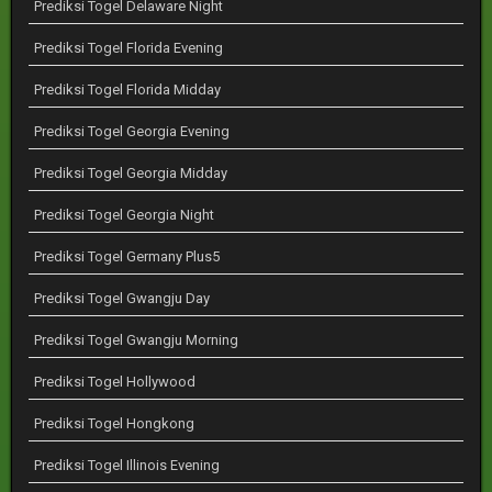
Prediksi Togel Delaware Night
Prediksi Togel Florida Evening
Prediksi Togel Florida Midday
Prediksi Togel Georgia Evening
Prediksi Togel Georgia Midday
Prediksi Togel Georgia Night
Prediksi Togel Germany Plus5
Prediksi Togel Gwangju Day
Prediksi Togel Gwangju Morning
Prediksi Togel Hollywood
Prediksi Togel Hongkong
Prediksi Togel Illinois Evening