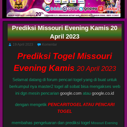
Prediksi Missouri Evening Kamis 20
April 2023
19 April 2023
Komentar
Prediksi Togel Missouri
Evening Kamis
20 April 2023
Selamat datang di forum pencari togel yang di buat untuk
berkumpul nya master2 togel all sobat bisa mengakses web
ini dgn mesin pencarian
google.com
atau
google.co.id
dengan mengetik
PENCARITOGEL ATAU PENCARI
TOGEL
membahas pengeluaran dan prediksi togel
Missouri Evening