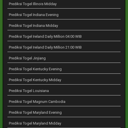
Prediksi Togel Illinois Midday
Prediksi Togel Indiana Evening
Prediksi Togel Indiana Midday
Prediksi Togel Ireland Daily Million 04:00 WIB
Prediksi Togel Ireland Daily Million 21:00 WIB
Prediksi Togel Jinjiang
Prediksi Togel Kentucky Evening
Prediksi Togel Kentucky Midday
Prediksi Togel Louisiana
Prediksi Togel Magnum Cambodia
Prediksi Togel Maryland Evening
Prediksi Togel Maryland Midday