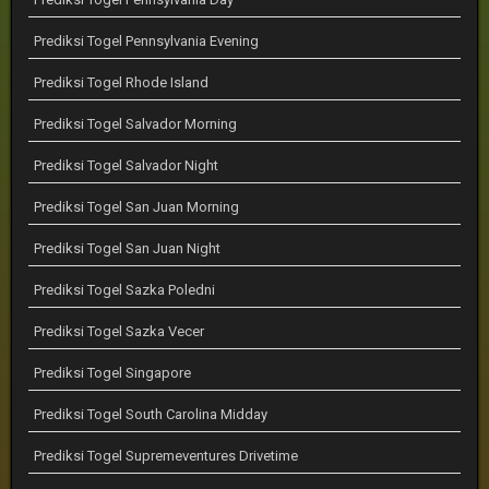
Prediksi Togel Pennsylvania Evening
Prediksi Togel Rhode Island
Prediksi Togel Salvador Morning
Prediksi Togel Salvador Night
Prediksi Togel San Juan Morning
Prediksi Togel San Juan Night
Prediksi Togel Sazka Poledni
Prediksi Togel Sazka Vecer
Prediksi Togel Singapore
Prediksi Togel South Carolina Midday
Prediksi Togel Supremeventures Drivetime