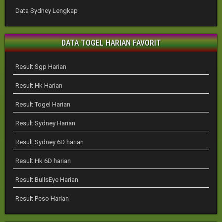
Data Sydney Lengkap
DATA TOGEL HARIAN FAVORIT
Result Sgp Harian
Result Hk Harian
Result Togel Harian
Result Sydney Harian
Result Sydney 6D harian
Result Hk 6D harian
Result BullsEye Harian
Result Pcso Harian