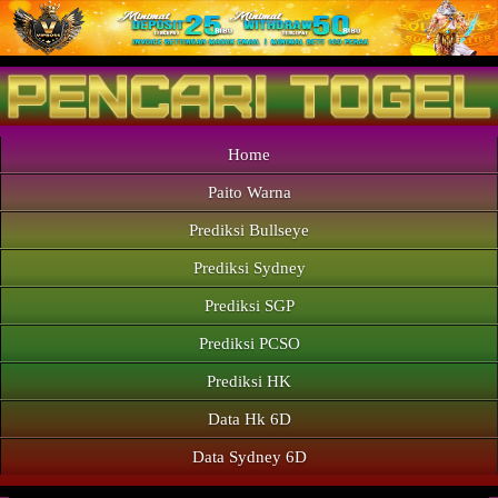
Home
Paito Warna
Prediksi Bullseye
Prediksi Sydney
Prediksi SGP
Prediksi PCSO
Prediksi HK
Data Hk 6D
Data Sydney 6D