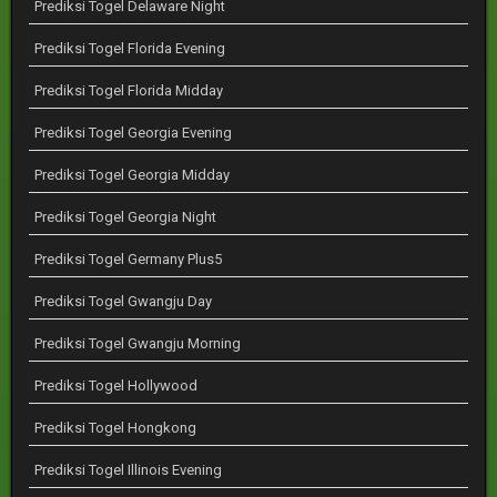
Prediksi Togel Delaware Night
Prediksi Togel Florida Evening
Prediksi Togel Florida Midday
Prediksi Togel Georgia Evening
Prediksi Togel Georgia Midday
Prediksi Togel Georgia Night
Prediksi Togel Germany Plus5
Prediksi Togel Gwangju Day
Prediksi Togel Gwangju Morning
Prediksi Togel Hollywood
Prediksi Togel Hongkong
Prediksi Togel Illinois Evening