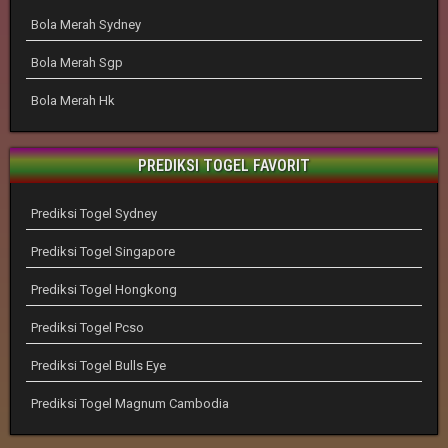
Bola Merah Sydney
Bola Merah Sgp
Bola Merah Hk
PREDIKSI TOGEL FAVORIT
Prediksi Togel Sydney
Prediksi Togel Singapore
Prediksi Togel Hongkong
Prediksi Togel Pcso
Prediksi Togel Bulls Eye
Prediksi Togel Magnum Cambodia