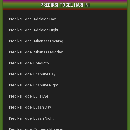
PREDIKSI TOGEL HARI INI
Prediksi Togel Adelaide Day
Prediksi Togel Adelaide Night
Prediksi Togel Arkansas Evening
Prediksi Togel Arkansas Midday
Prediksi Togel Bonoloto
Prediksi Togel Brisbane Day
Prediksi Togel Brisbane Night
Prediksi Togel Bulls Eye
Prediksi Togel Busan Day
Prediksi Togel Busan Night
Prediksi Togel Canberra Morning