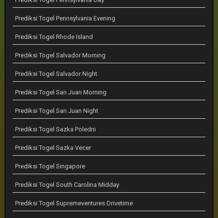
Prediksi Togel Pennsylvania Evening
Prediksi Togel Rhode Island
Prediksi Togel Salvador Morning
Prediksi Togel Salvador Night
Prediksi Togel San Juan Morning
Prediksi Togel San Juan Night
Prediksi Togel Sazka Poledni
Prediksi Togel Sazka Vecer
Prediksi Togel Singapore
Prediksi Togel South Carolina Midday
Prediksi Togel Supremeventures Drivetime