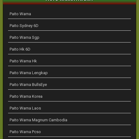
Paito Warna
Paito Sydney 6D
Paito Warna Sgp
Paito Hk 6D
Paito Warna Hk
Paito Warna Lengkap
Paito Warna BullsEye
Paito Warna Korea
Paito Warna Laos
Paito Warna Magnum Cambodia
Paito Warna Pcso