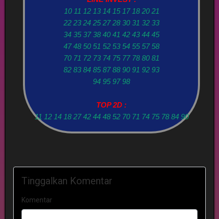
10 11 12 13 14 15 17 18 20 21
22 23 24 25 27 28 30 31 32 33
34 35 37 38 40 41 42 43 44 45
47 48 50 51 52 53 54 55 57 58
70 71 72 73 74 75 77 78 80 81
82 83 84 85 87 88 90 91 92 93
94 95 97 98
TOP 2D :
11 12 14 18 27 42 44 48 52 70 71 74 75 78 84 90
Tinggalkan Komentar
Komentar