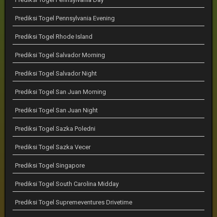
Prediksi Togel Pennsylvania Evening
Prediksi Togel Rhode Island
Prediksi Togel Salvador Morning
Prediksi Togel Salvador Night
Prediksi Togel San Juan Morning
Prediksi Togel San Juan Night
Prediksi Togel Sazka Poledni
Prediksi Togel Sazka Vecer
Prediksi Togel Singapore
Prediksi Togel South Carolina Midday
Prediksi Togel Supremeventures Drivetime