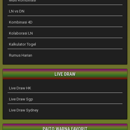
Multi Kombinasi
LN vs DN
Kombinasi 4D
Kolaborasi LN
Kalkulator Togel
Rumus Harian
LIVE DRAW
Live Draw HK
Live Draw Sgp
Live Draw Sydney
PAITO WARNA FAVORIT