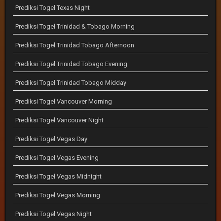
Prediksi Togel Texas Night
Prediksi Togel Trinidad & Tobago Morning
Prediksi Togel Trinidad Tobago Afternoon
Prediksi Togel Trinidad Tobago Evening
Prediksi Togel Trinidad Tobago Midday
Prediksi Togel Vancouver Morning
Prediksi Togel Vancouver Night
Prediksi Togel Vegas Day
Prediksi Togel Vegas Evening
Prediksi Togel Vegas Midnight
Prediksi Togel Vegas Morning
Prediksi Togel Vegas Night