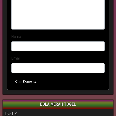
Nama
Email
Kirim Komentar
BOLA MERAH TOGEL
Live HK