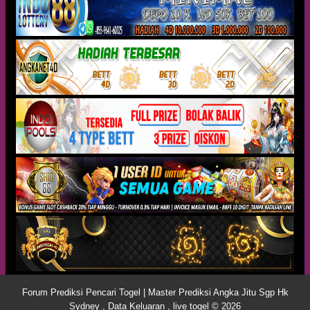
Forum Prediksi Pencari Togel | Master Prediksi Angka Jitu Sgp Hk
Sydney , Data Keluaran , live togel © 2026