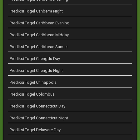
Prediksi Togel Canberra Night
Prediksi Togel Caribbean Evening
Prediksi Togel Caribbean Midday
Prediksi Togel Caribbean Sunset
Prediksi Togel Chengdu Day
Prediksi Togel Chengdu Night
Prediksi Togel Chinapools
Prediksi Togel Colombus
Prediksi Togel Connecticut Day
Prediksi Togel Connecticut Night
Prediksi Togel Delaware Day