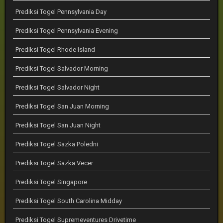
Prediksi Togel Pennsylvania Day
Prediksi Togel Pennsylvania Evening
Prediksi Togel Rhode Island
Prediksi Togel Salvador Morning
Prediksi Togel Salvador Night
Prediksi Togel San Juan Morning
Prediksi Togel San Juan Night
Prediksi Togel Sazka Poledni
Prediksi Togel Sazka Vecer
Prediksi Togel Singapore
Prediksi Togel South Carolina Midday
Prediksi Togel Supremeventures Drivetime