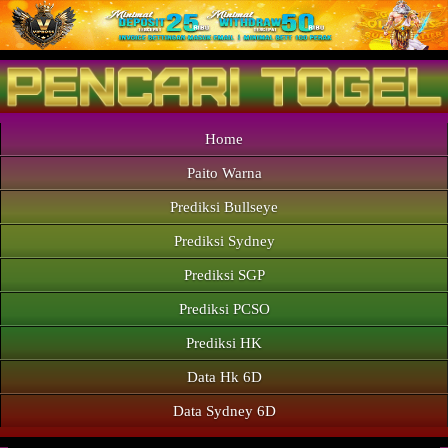
Home
Paito Warna
Prediksi Bullseye
Prediksi Sydney
Prediksi SGP
Prediksi PCSO
Prediksi HK
Data Hk 6D
Data Sydney 6D