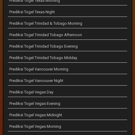
Prediksi Togel Texas Morning
Prediksi Togel Texas Night
Prediksi Togel Trinidad & Tobago Morning
Prediksi Togel Trinidad Tobago Afternoon
Prediksi Togel Trinidad Tobago Evening
Prediksi Togel Trinidad Tobago Midday
Prediksi Togel Vancouver Morning
Prediksi Togel Vancouver Night
Prediksi Togel Vegas Day
Prediksi Togel Vegas Evening
Prediksi Togel Vegas Midnight
Prediksi Togel Vegas Morning