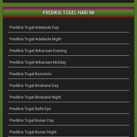
PREDIKSI TOGEL HARI INI
Prediksi Togel Adelaide Day
Prediksi Togel Adelaide Night
Prediksi Togel Arkansas Evening
Prediksi Togel Arkansas Midday
Prediksi Togel Bonoloto
Prediksi Togel Brisbane Day
Prediksi Togel Brisbane Night
Prediksi Togel Bulls Eye
Prediksi Togel Busan Day
Prediksi Togel Busan Night