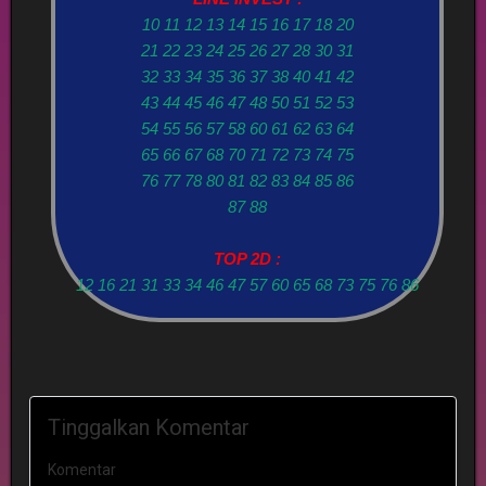
10 11 12 13 14 15 16 17 18 20
21 22 23 24 25 26 27 28 30 31
32 33 34 35 36 37 38 40 41 42
43 44 45 46 47 48 50 51 52 53
54 55 56 57 58 60 61 62 63 64
65 66 67 68 70 71 72 73 74 75
76 77 78 80 81 82 83 84 85 86
87 88
TOP 2D :
12 16 21 31 33 34 46 47 57 60 65 68 73 75 76 86
Tinggalkan Komentar
Komentar