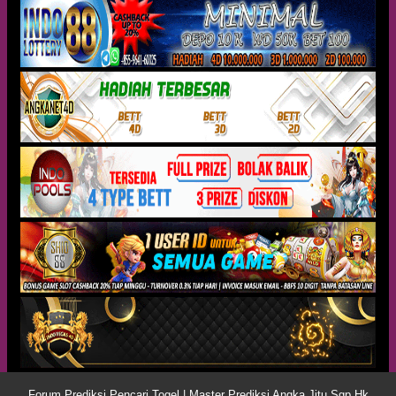
Forum Prediksi Pencari Togel | Master Prediksi Angka Jitu Sgp Hk