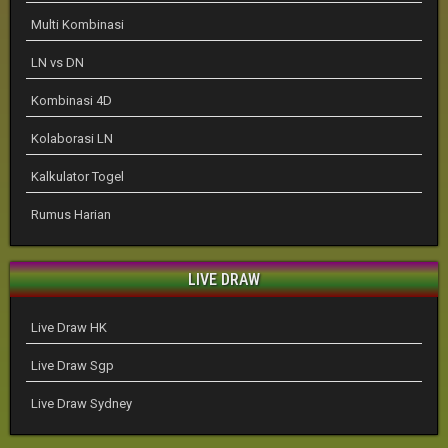
Multi Kombinasi
LN vs DN
Kombinasi 4D
Kolaborasi LN
Kalkulator Togel
Rumus Harian
LIVE DRAW
Live Draw HK
Live Draw Sgp
Live Draw Sydney