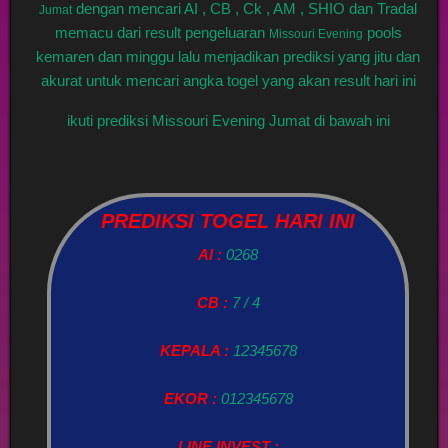
dengan mencari AI , CB , Ck , AM , SHIO dan Tradal
Jumat
memacu dari result pengeluaran
pools
Missouri Evening
kemaren dan minggu lalu menjadikan prediksi yang jitu dan
akurat untuk mencari angka togel yang akan result hari ini
ikuti prediksi Missouri Evening Jumat di bawah ini
PREDIKSI TOGEL HARI INI
AI :
0268
CB :
7 / 4
KEPALA :
12345678
EKOR :
012345678
LINE INVEST :