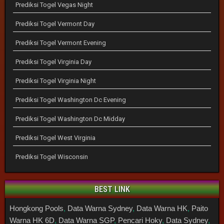
Prediksi Togel Vegas Night
Prediksi Togel Vermont Day
Prediksi Togel Vermont Evening
Prediksi Togel Virginia Day
Prediksi Togel Virginia Night
Prediksi Togel Washington Dc Evening
Prediksi Togel Washington Dc Midday
Prediksi Togel West Virginia
Prediksi Togel Wisconsin
BEST LINK
Hongkong Pools
,
Data Warna Sydney
,
Data Warna HK
,
Paito
Warna HK 6D
,
Data Warna SGP
,
Pencari Hoky
,
Data Sydney
,