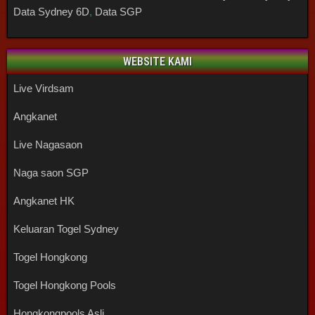
Data Sydney 6D
,
Data SGP
WEBSITE KAMI
Live Virdsam
Angkanet
Live Nagasaon
Naga saon SGP
Angkanet HK
Keluaran Togel Sydney
Togel Hongkong
Togel Hongkong Pools
Hongkongpools Asli