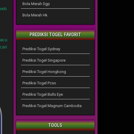
Bola Merah Sgp
 web
Bola Merah Hk
PREDIKSI TOGEL FAVORIT
macu
cari
Prediksi Togel Sydney
Prediksi Togel Singapore
Prediksi Togel Hongkong
Prediksi Togel Pcso
Prediksi Togel Bulls Eye
Prediksi Togel Magnum Cambodia
TOOLS