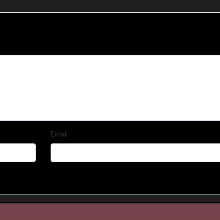
Email