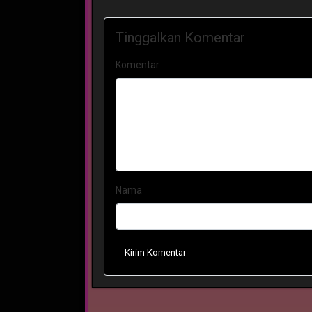
Tinggalkan Komentar
Komentar
Nama
Kirim Komentar