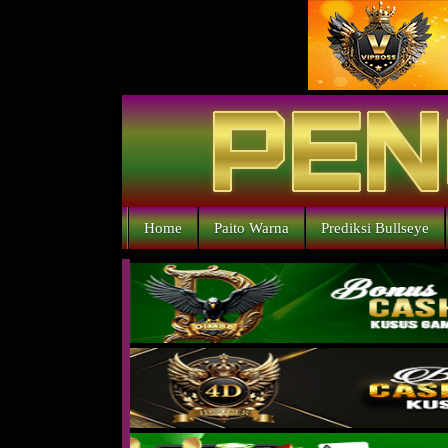
Home
Paito Warna
Prediksi Bullseye