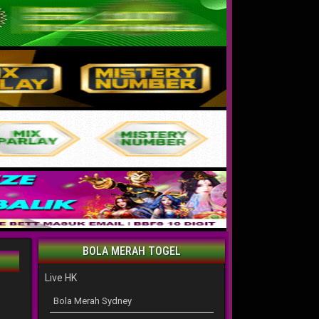
BOLA MERAH TOGEL
Live HK
Bola Merah Sydney