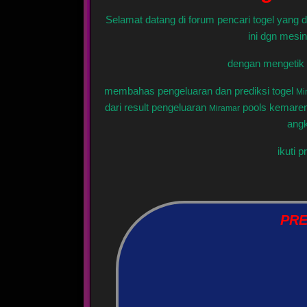
Selamat datang di forum pencari togel yang 
ini dgn mesi
dengan mengeti
membahas pengeluaran dan prediksi togel
Mi
dari result pengeluaran
pools kemaren 
Miramar
angk
ikuti 
PRE