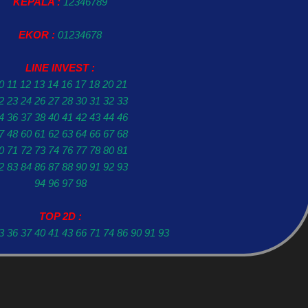
KEPALA :
12346789
EKOR :
01234678
LINE INVEST :
0 11 12 13 14 16 17 18 20 21
2 23 24 26 27 28 30 31 32 33
4 36 37 38 40 41 42 43 44 46
7 48 60 61 62 63 64 66 67 68
0 71 72 73 74 76 77 78 80 81
2 83 84 86 87 88 90 91 92 93
94 96 97 98
TOP 2D :
3 36 37 40 41 43 66 71 74 86 90 91 93