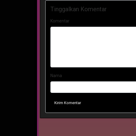
Tinggalkan Komentar
Komentar
Nama
Kirim Komentar