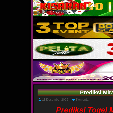
Prediksi Mi
11 Desember 2022
Komentar
Prediksi Togel