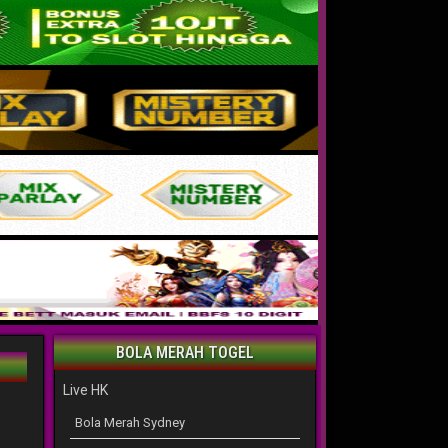
BOLA MERAH TOGEL
Live HK
Bola Merah Sydney