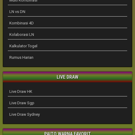
Multi Kombinasi
LN vs DN
Kombinasi 4D
Kolaborasi LN
Kalkulator Togel
Rumus Harian
LIVE DRAW
Live Draw HK
Live Draw Sgp
Live Draw Sydney
PAITO WARNA FAVORIT