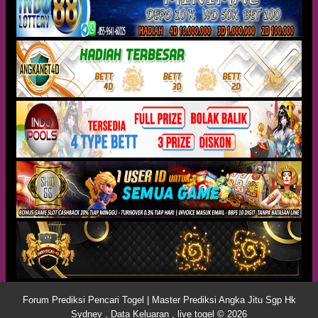
Forum Prediksi Pencari Togel | Master Prediksi Angka Jitu Sgp Hk
Sydney , Data Keluaran , live togel © 2026