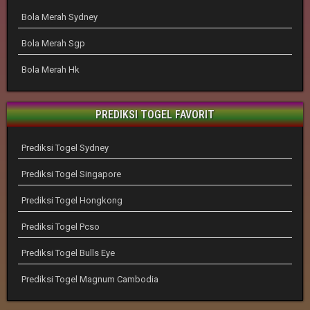
Bola Merah Sydney
Bola Merah Sgp
Bola Merah Hk
PREDIKSI TOGEL FAVORIT
Prediksi Togel Sydney
Prediksi Togel Singapore
Prediksi Togel Hongkong
Prediksi Togel Pcso
Prediksi Togel Bulls Eye
Prediksi Togel Magnum Cambodia