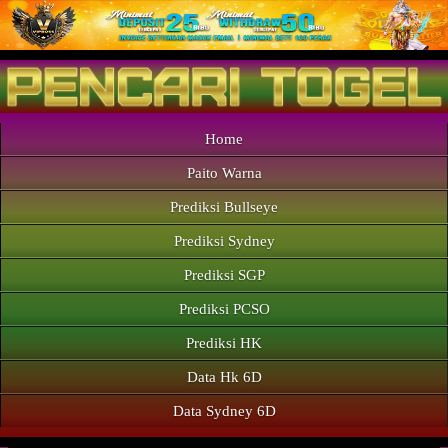
Home
Paito Warna
Prediksi Bullseye
Prediksi Sydney
Prediksi SGP
Prediksi PCSO
Prediksi HK
Data Hk 6D
Data Sydney 6D