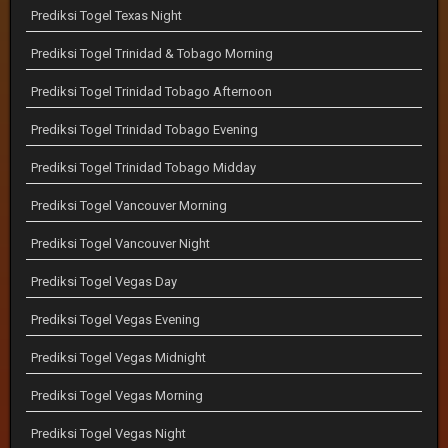
Prediksi Togel Texas Night
Prediksi Togel Trinidad & Tobago Morning
Prediksi Togel Trinidad Tobago Afternoon
Prediksi Togel Trinidad Tobago Evening
Prediksi Togel Trinidad Tobago Midday
Prediksi Togel Vancouver Morning
Prediksi Togel Vancouver Night
Prediksi Togel Vegas Day
Prediksi Togel Vegas Evening
Prediksi Togel Vegas Midnight
Prediksi Togel Vegas Morning
Prediksi Togel Vegas Night