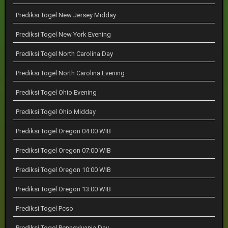
Prediksi Togel New Jersey Midday
Prediksi Togel New York Evening
Prediksi Togel North Carolina Day
Prediksi Togel North Carolina Evening
Prediksi Togel Ohio Evening
Prediksi Togel Ohio Midday
Prediksi Togel Oregon 04:00 WIB
Prediksi Togel Oregon 07:00 WIB
Prediksi Togel Oregon 10:00 WIB
Prediksi Togel Oregon 13:00 WIB
Prediksi Togel Pcso
Prediksi Togel Pennsylvania Day