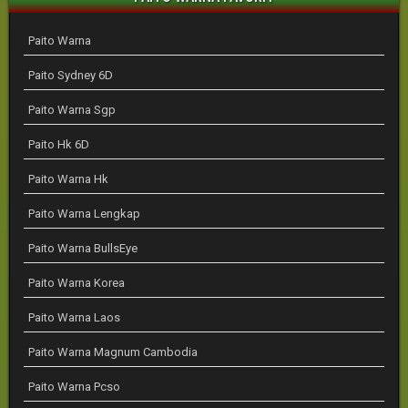
Paito Warna
Paito Sydney 6D
Paito Warna Sgp
Paito Hk 6D
Paito Warna Hk
Paito Warna Lengkap
Paito Warna BullsEye
Paito Warna Korea
Paito Warna Laos
Paito Warna Magnum Cambodia
Paito Warna Pcso