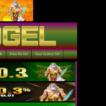
HK
Data Hk 6D
Data Sydney 6D