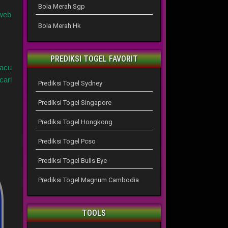
Bola Merah Sgp
 web
Bola Merah Hk
PREDIKSI TOGEL FAVORIT
macu
cari
Prediksi Togel Sydney
Prediksi Togel Singapore
Prediksi Togel Hongkong
Prediksi Togel Pcso
Prediksi Togel Bulls Eye
Prediksi Togel Magnum Cambodia
TOOLS