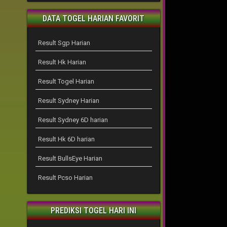
DATA TOGEL HARIAN FAVORIT
Result Sgp Harian
Result Hk Harian
Result Togel Harian
Result Sydney Harian
Result Sydney 6D harian
Result Hk 6D harian
Result BullsEye Harian
Result Pcso Harian
PREDIKSI TOGEL HARI INI