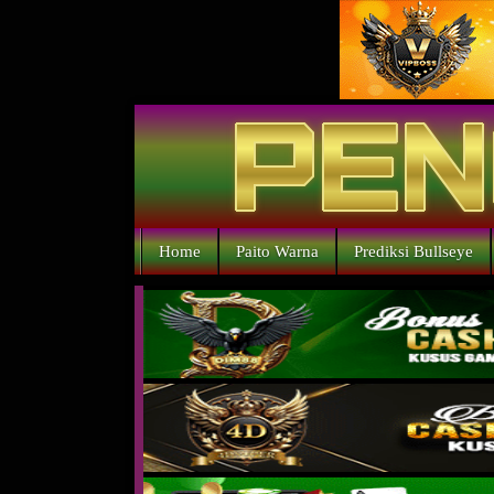
Home
Paito Warna
Prediksi Bullseye