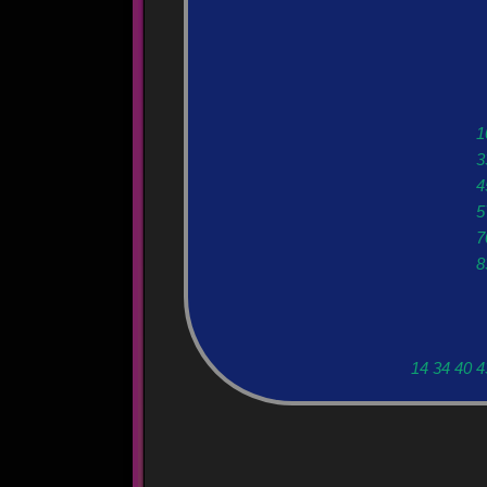
1
3
4
5
7
8
14 34 40 4