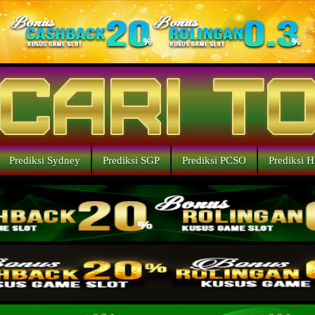
Prediksi Sydney
Prediksi SGP
Prediksi PCSO
Prediksi 