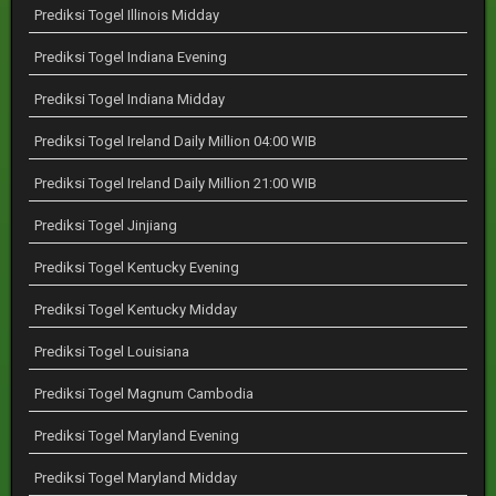
Prediksi Togel Illinois Midday
Prediksi Togel Indiana Evening
Prediksi Togel Indiana Midday
Prediksi Togel Ireland Daily Million 04:00 WIB
Prediksi Togel Ireland Daily Million 21:00 WIB
Prediksi Togel Jinjiang
Prediksi Togel Kentucky Evening
Prediksi Togel Kentucky Midday
Prediksi Togel Louisiana
Prediksi Togel Magnum Cambodia
Prediksi Togel Maryland Evening
Prediksi Togel Maryland Midday