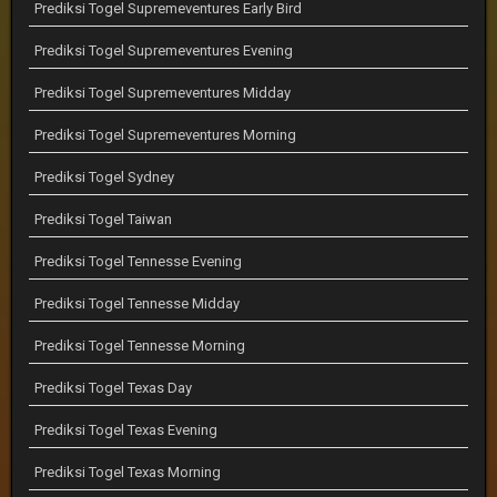
Prediksi Togel Supremeventures Early Bird
Prediksi Togel Supremeventures Evening
Prediksi Togel Supremeventures Midday
Prediksi Togel Supremeventures Morning
Prediksi Togel Sydney
Prediksi Togel Taiwan
Prediksi Togel Tennesse Evening
Prediksi Togel Tennesse Midday
Prediksi Togel Tennesse Morning
Prediksi Togel Texas Day
Prediksi Togel Texas Evening
Prediksi Togel Texas Morning