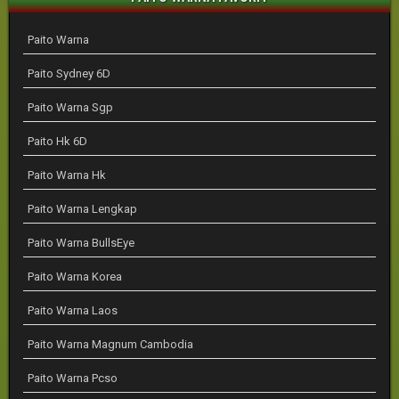
Paito Warna
Paito Sydney 6D
Paito Warna Sgp
Paito Hk 6D
Paito Warna Hk
Paito Warna Lengkap
Paito Warna BullsEye
Paito Warna Korea
Paito Warna Laos
Paito Warna Magnum Cambodia
Paito Warna Pcso