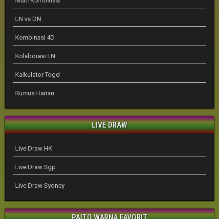
Multi Kombinasi
LN vs DN
Kombinasi 4D
Kolaborasi LN
Kalkulator Togel
Rumus Harian
LIVE DRAW
Live Draw HK
Live Draw Sgp
Live Draw Sydney
PAITO WARNA FAVORIT