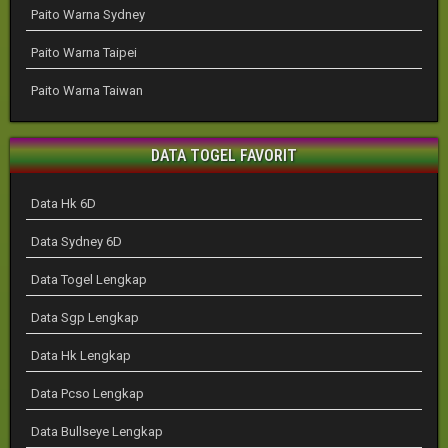
Paito Warna Sydney
Paito Warna Taipei
Paito Warna Taiwan
DATA TOGEL FAVORIT
Data Hk 6D
Data Sydney 6D
Data Togel Lengkap
Data Sgp Lengkap
Data Hk Lengkap
Data Pcso Lengkap
Data Bullseye Lengkap