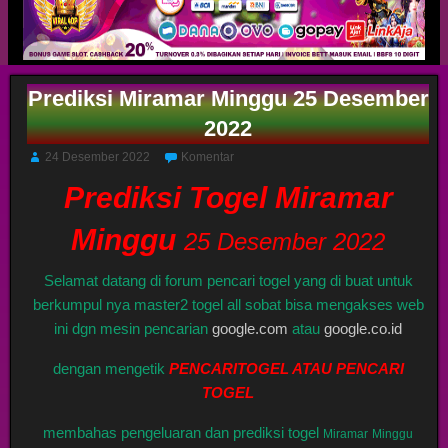
Prediksi Miramar Minggu 25 Desember
2022
24 Desember 2022
Komentar
Prediksi Togel Miramar
Minggu
25 Desember 2022
Selamat datang di forum pencari togel yang di buat untuk
berkumpul nya master2 togel all sobat bisa mengakses web
ini dgn mesin pencarian
google.com
atau
google.co.id
dengan mengetik
PENCARITOGEL ATAU PENCARI
TOGEL
membahas pengeluaran dan prediksi togel
Miramar
Minggu