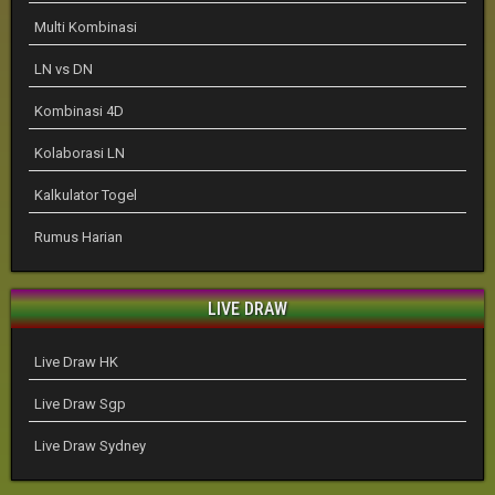
Multi Kombinasi
LN vs DN
Kombinasi 4D
Kolaborasi LN
Kalkulator Togel
Rumus Harian
LIVE DRAW
Live Draw HK
Live Draw Sgp
Live Draw Sydney