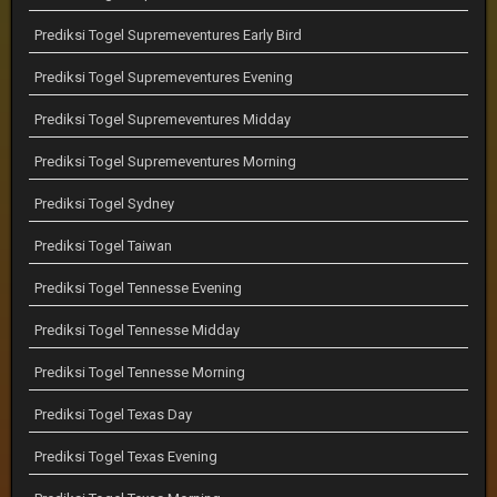
Prediksi Togel Supremeventures Early Bird
Prediksi Togel Supremeventures Evening
Prediksi Togel Supremeventures Midday
Prediksi Togel Supremeventures Morning
Prediksi Togel Sydney
Prediksi Togel Taiwan
Prediksi Togel Tennesse Evening
Prediksi Togel Tennesse Midday
Prediksi Togel Tennesse Morning
Prediksi Togel Texas Day
Prediksi Togel Texas Evening