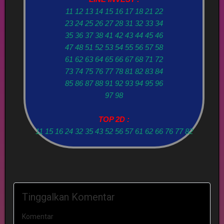
11 12 13 14 15 16 17 18 21 22
23 24 25 26 27 28 31 32 33 34
35 36 37 38 41 42 43 44 45 46
47 48 51 52 53 54 55 56 57 58
61 62 63 64 65 66 67 68 71 72
73 74 75 76 77 78 81 82 83 84
85 86 87 88 91 92 93 94 95 96
97 98
TOP 2D :
11 15 16 24 32 35 43 52 56 57 61 62 66 76 77 82
Tinggalkan Komentar
Komentar