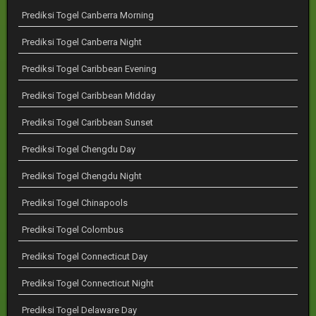
Prediksi Togel Canberra Morning
Prediksi Togel Canberra Night
Prediksi Togel Caribbean Evening
Prediksi Togel Caribbean Midday
Prediksi Togel Caribbean Sunset
Prediksi Togel Chengdu Day
Prediksi Togel Chengdu Night
Prediksi Togel Chinapools
Prediksi Togel Colombus
Prediksi Togel Connecticut Day
Prediksi Togel Connecticut Night
Prediksi Togel Delaware Day