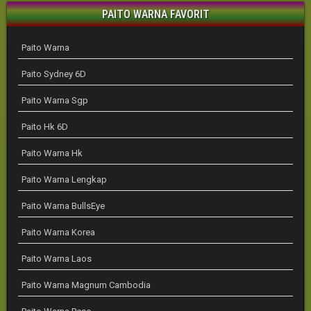
PAITO WARNA FAVORIT
Paito Warna
Paito Sydney 6D
Paito Warna Sgp
Paito Hk 6D
Paito Warna Hk
Paito Warna Lengkap
Paito Warna BullsEye
Paito Warna Korea
Paito Warna Laos
Paito Warna Magnum Cambodia