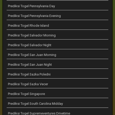
Prediksi Togel Pennsylvania Day
Prediksi Togel Pennsylvania Evening
Prediksi Togel Rhode Island
Prediksi Togel Salvador Morning
Prediksi Togel Salvador Night
Prediksi Togel San Juan Morning
Prediksi Togel San Juan Night
Prediksi Togel Sazka Poledni
Prediksi Togel Sazka Vecer
Prediksi Togel Singapore
Prediksi Togel South Carolina Midday
Prediksi Togel Supremeventures Drivetime