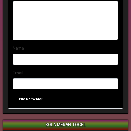
Nama
Email
Kirim Komentar
BOLA MERAH TOGEL