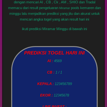
dengan mencari AI , CB , Ck , AM , SHIO dan Tradal
memacu dari result pengeluaran
pools kemaren dan
Miramar
minggu lalu menjadikan prediksi yang jitu dan akurat untuk
mencari angka togel yang akan result hari ini
ikuti prediksi Miramar Minggu di bawah ini
PREDIKSI TOGEL HARI INI
AI :
4569
CB :
1 / 1
KEPALA :
123456789
EKOR :
12345678
LINE INVEST :