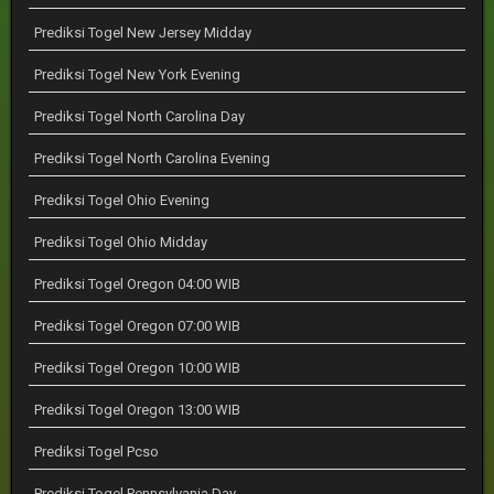
Prediksi Togel New Jersey Midday
Prediksi Togel New York Evening
Prediksi Togel North Carolina Day
Prediksi Togel North Carolina Evening
Prediksi Togel Ohio Evening
Prediksi Togel Ohio Midday
Prediksi Togel Oregon 04:00 WIB
Prediksi Togel Oregon 07:00 WIB
Prediksi Togel Oregon 10:00 WIB
Prediksi Togel Oregon 13:00 WIB
Prediksi Togel Pcso
Prediksi Togel Pennsylvania Day