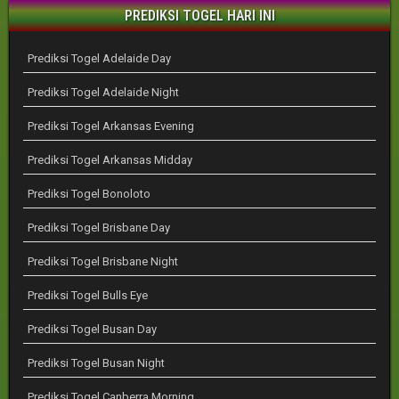
PREDIKSI TOGEL HARI INI
Prediksi Togel Adelaide Day
Prediksi Togel Adelaide Night
Prediksi Togel Arkansas Evening
Prediksi Togel Arkansas Midday
Prediksi Togel Bonoloto
Prediksi Togel Brisbane Day
Prediksi Togel Brisbane Night
Prediksi Togel Bulls Eye
Prediksi Togel Busan Day
Prediksi Togel Busan Night
Prediksi Togel Canberra Morning