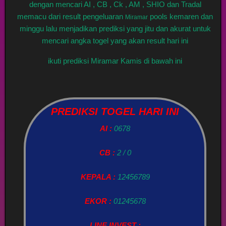
dengan mencari AI , CB , Ck , AM , SHIO dan Tradal
memacu dari result pengeluaran
pools kemaren dan
Miramar
minggu lalu menjadikan prediksi yang jitu dan akurat untuk
mencari angka togel yang akan result hari ini
ikuti prediksi Miramar Kamis di bawah ini
PREDIKSI TOGEL HARI INI
AI :
0678
CB :
2 / 0
KEPALA :
12456789
EKOR :
01245678
LINE INVEST :