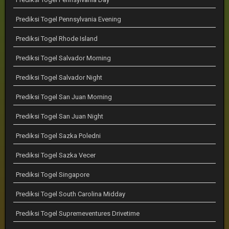
Prediksi Togel Pennsylvania Evening
Prediksi Togel Rhode Island
Prediksi Togel Salvador Morning
Prediksi Togel Salvador Night
Prediksi Togel San Juan Morning
Prediksi Togel San Juan Night
Prediksi Togel Sazka Poledni
Prediksi Togel Sazka Vecer
Prediksi Togel Singapore
Prediksi Togel South Carolina Midday
Prediksi Togel Supremeventures Drivetime