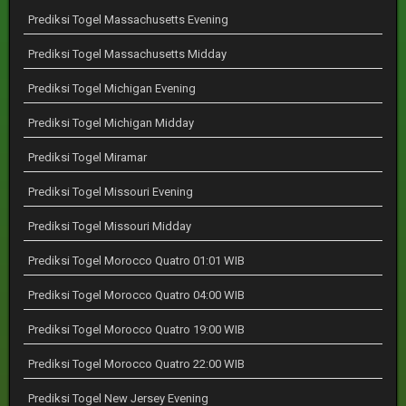
Prediksi Togel Massachusetts Evening
Prediksi Togel Massachusetts Midday
Prediksi Togel Michigan Evening
Prediksi Togel Michigan Midday
Prediksi Togel Miramar
Prediksi Togel Missouri Evening
Prediksi Togel Missouri Midday
Prediksi Togel Morocco Quatro 01:01 WIB
Prediksi Togel Morocco Quatro 04:00 WIB
Prediksi Togel Morocco Quatro 19:00 WIB
Prediksi Togel Morocco Quatro 22:00 WIB
Prediksi Togel New Jersey Evening