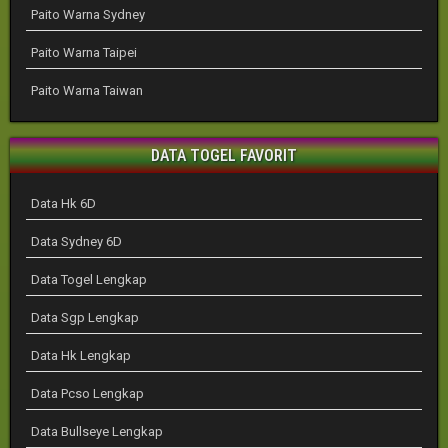
Paito Warna Sydney
Paito Warna Taipei
Paito Warna Taiwan
DATA TOGEL FAVORIT
Data Hk 6D
Data Sydney 6D
Data Togel Lengkap
Data Sgp Lengkap
Data Hk Lengkap
Data Pcso Lengkap
Data Bullseye Lengkap