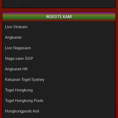
WEBSITE KAMI
Live Virdsam
Angkanet
Live Nagasaon
Naga saon SGP
Angkanet HK
Keluaran Togel Sydney
Togel Hongkong
Togel Hongkong Pools
Hongkongpools Asli