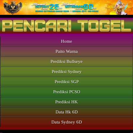
Home
Paito Warna
Prediksi Bullseye
Prediksi Sydney
Prediksi SGP
Prediksi PCSO
Prediksi HK
Data Hk 6D
Data Sydney 6D