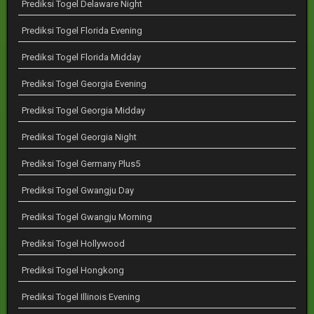
Prediksi Togel Delaware Night
Prediksi Togel Florida Evening
Prediksi Togel Florida Midday
Prediksi Togel Georgia Evening
Prediksi Togel Georgia Midday
Prediksi Togel Georgia Night
Prediksi Togel Germany Plus5
Prediksi Togel Gwangju Day
Prediksi Togel Gwangju Morning
Prediksi Togel Hollywood
Prediksi Togel Hongkong
Prediksi Togel Illinois Evening