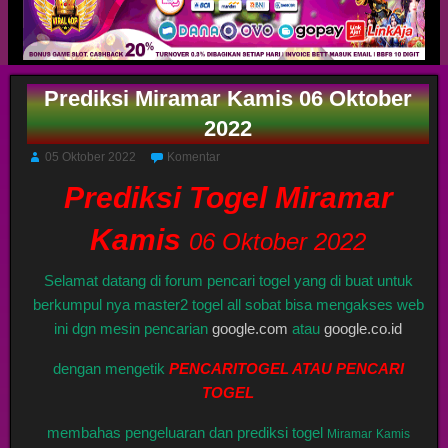
Prediksi Miramar Kamis 06 Oktober
2022
05 Oktober 2022
Komentar
Prediksi Togel Miramar
Kamis
06 Oktober 2022
Selamat datang di forum pencari togel yang di buat untuk
berkumpul nya master2 togel all sobat bisa mengakses web
ini dgn mesin pencarian
google.com
atau
google.co.id
dengan mengetik
PENCARITOGEL ATAU PENCARI
TOGEL
membahas pengeluaran dan prediksi togel
Miramar
Kamis