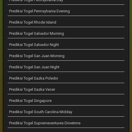
Prediksi Togel Pennsylvania Evening
Prediksi Togel Rhode Island
Prediksi Togel Salvador Morning
Prediksi Togel Salvador Night
Prediksi Togel San Juan Morning
Prediksi Togel San Juan Night
Prediksi Togel Sazka Poledni
Prediksi Togel Sazka Vecer
Prediksi Togel Singapore
Prediksi Togel South Carolina Midday
Prediksi Togel Supremeventures Drivetime