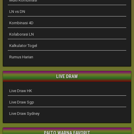
Multi Kombinasi
LN vs DN
Kombinasi 4D
Kolaborasi LN
Kalkulator Togel
Rumus Harian
LIVE DRAW
Live Draw HK
Live Draw Sgp
Live Draw Sydney
PAITO WARNA FAVORIT