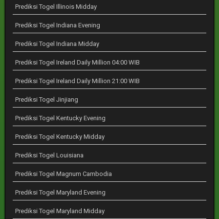
Prediksi Togel Illinois Midday
Prediksi Togel Indiana Evening
Prediksi Togel Indiana Midday
Prediksi Togel Ireland Daily Million 04:00 WIB
Prediksi Togel Ireland Daily Million 21:00 WIB
Prediksi Togel Jinjiang
Prediksi Togel Kentucky Evening
Prediksi Togel Kentucky Midday
Prediksi Togel Louisiana
Prediksi Togel Magnum Cambodia
Prediksi Togel Maryland Evening
Prediksi Togel Maryland Midday