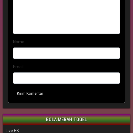
Nama
Email
Kirim Komentar
BOLA MERAH TOGEL
Live HK