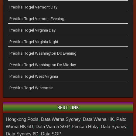
Prediksi Togel Vermont Day
Prediksi Togel Vermont Evening
Prediksi Togel Virginia Day
Prediksi Togel Virginia Night
Prediksi Togel Washington Dc Evening
Prediksi Togel Washington Dc Midday
Prediksi Togel West Virginia
Prediksi Togel Wisconsin
BEST LINK
Hongkong Pools
,
Data Warna Sydney
,
Data Warna HK
,
Paito
Warna HK 6D
,
Data Warna SGP
,
Pencari Hoky
,
Data Sydney
,
Data Sydney 6D
,
Data SGP