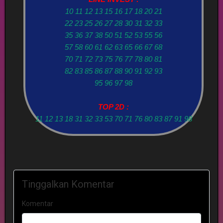
10 11 12 13 15 16 17 18 20 21
22 23 25 26 27 28 30 31 32 33
35 36 37 38 50 51 52 53 55 56
57 58 60 61 62 63 65 66 67 68
70 71 72 73 75 76 77 78 80 81
82 83 85 86 87 88 90 91 92 93
95 96 97 98
TOP 2D :
11 12 13 18 31 32 33 53 70 71 76 80 83 87 91 98
Tinggalkan Komentar
Komentar