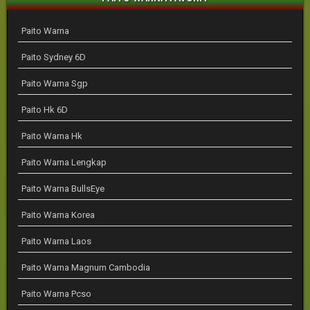
Paito Warna
Paito Sydney 6D
Paito Warna Sgp
Paito Hk 6D
Paito Warna Hk
Paito Warna Lengkap
Paito Warna BullsEye
Paito Warna Korea
Paito Warna Laos
Paito Warna Magnum Cambodia
Paito Warna Pcso