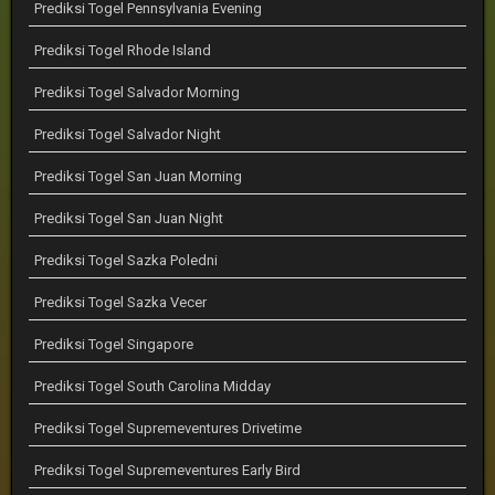
Prediksi Togel Pennsylvania Evening
Prediksi Togel Rhode Island
Prediksi Togel Salvador Morning
Prediksi Togel Salvador Night
Prediksi Togel San Juan Morning
Prediksi Togel San Juan Night
Prediksi Togel Sazka Poledni
Prediksi Togel Sazka Vecer
Prediksi Togel Singapore
Prediksi Togel South Carolina Midday
Prediksi Togel Supremeventures Drivetime
Prediksi Togel Supremeventures Early Bird