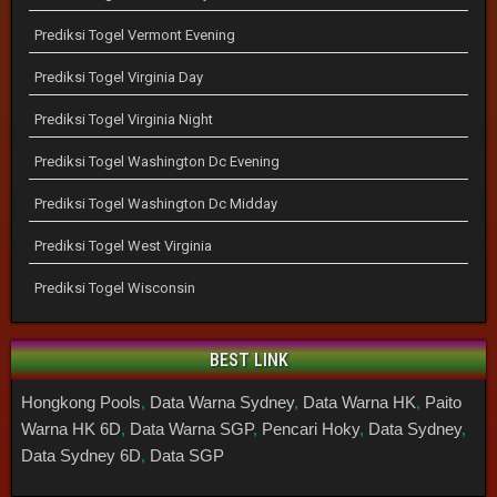
Prediksi Togel Vermont Evening
Prediksi Togel Virginia Day
Prediksi Togel Virginia Night
Prediksi Togel Washington Dc Evening
Prediksi Togel Washington Dc Midday
Prediksi Togel West Virginia
Prediksi Togel Wisconsin
BEST LINK
Hongkong Pools
,
Data Warna Sydney
,
Data Warna HK
,
Paito
Warna HK 6D
,
Data Warna SGP
,
Pencari Hoky
,
Data Sydney
,
Data Sydney 6D
,
Data SGP