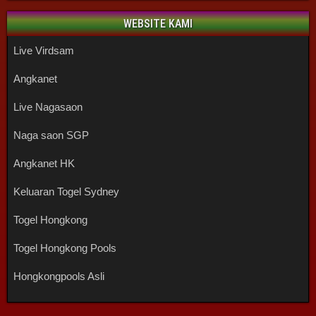
WEBSITE KAMI
Live Virdsam
Angkanet
Live Nagasaon
Naga saon SGP
Angkanet HK
Keluaran Togel Sydney
Togel Hongkong
Togel Hongkong Pools
Hongkongpools Asli