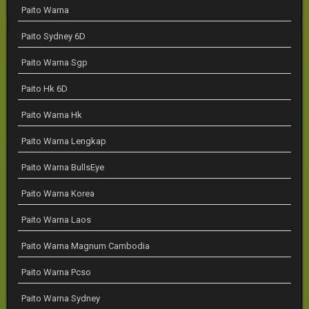
Paito Warna
Paito Sydney 6D
Paito Warna Sgp
Paito Hk 6D
Paito Warna Hk
Paito Warna Lengkap
Paito Warna BullsEye
Paito Warna Korea
Paito Warna Laos
Paito Warna Magnum Cambodia
Paito Warna Pcso
Paito Warna Sydney