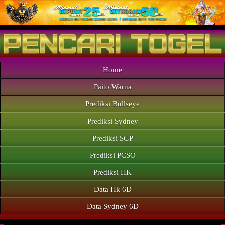
Home
Paito Warna
Prediksi Bullseye
Prediksi Sydney
Prediksi SGP
Prediksi PCSO
Prediksi HK
Data Hk 6D
Data Sydney 6D