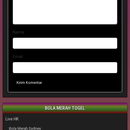
Nama
Email
Kirim Komentar
BOLA MERAH TOGEL
Live HK
Bola Merah Sydney