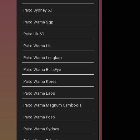
Paito Sydney 6D
Paito Warna Sgp
Paito Hk 6D
Paito Warna Hk
Paito Warna Lengkap
Paito Warna BullsEye
Paito Warna Korea
Paito Warna Laos
Paito Warna Magnum Cambodia
Paito Warna Pcso
Paito Warna Sydney