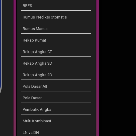
BBFS
Rumus Prediksi Otomatis
Rumus Manual
Rekap Kumat
Rekap Angka CT
Rekap Angka 3D
Rekap Angka 2D
Pola Dasar All
Pola Dasar
Pembalik Angka
Multi Kombinasi
LN vs DN