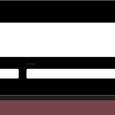
Email