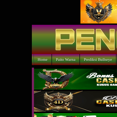
Home
Paito Warna
Prediksi Bullseye