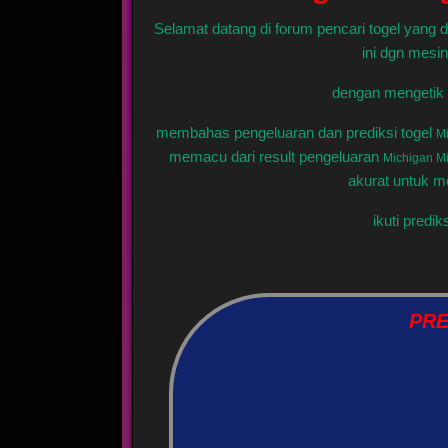
Selamat datang di forum pencari togel yang 
ini dgn mesi
dengan mengeti
membahas pengeluaran dan prediksi togel
M
memacu dari result pengeluaran
Michigan M
akurat untuk me
ikuti predi
PRE