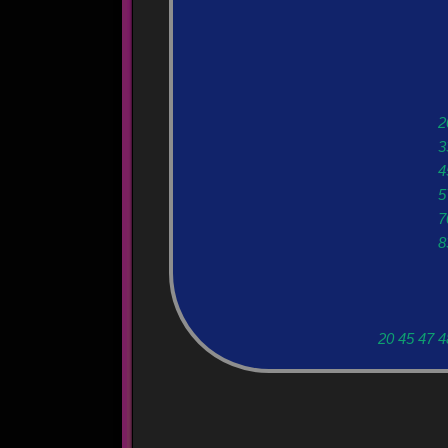
2
3
4
5
7
8
20 45 47 4