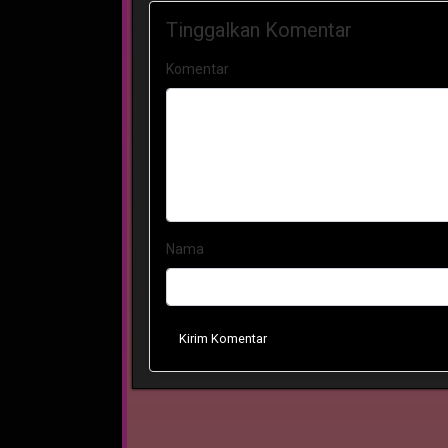
Tinggalkan Komentar
Komentar
Nama
Kirim Komentar