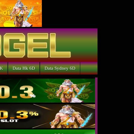
HK
Data Hk 6D
Data Sydney 6D