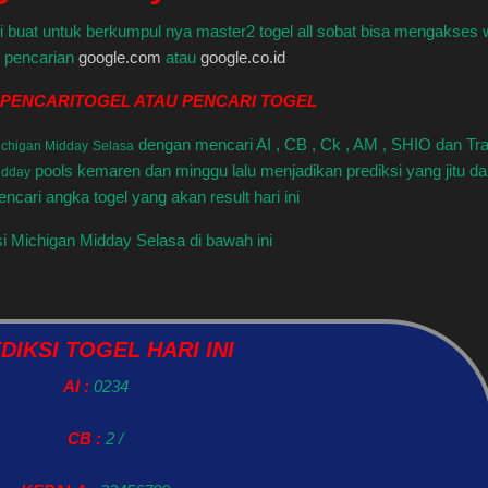
di buat untuk berkumpul nya master2 togel all sobat bisa mengakses
n pencarian
google.com
atau
google.co.id
k
PENCARITOGEL ATAU PENCARI TOGEL
dengan mencari AI , CB , Ck , AM , SHIO dan Tra
ichigan Midday
Selasa
pools kemaren dan minggu lalu menjadikan prediksi yang jitu da
idday
ncari angka togel yang akan result hari ini
ksi Michigan Midday Selasa di bawah ini
DIKSI TOGEL HARI INI
AI :
0234
CB :
2 /