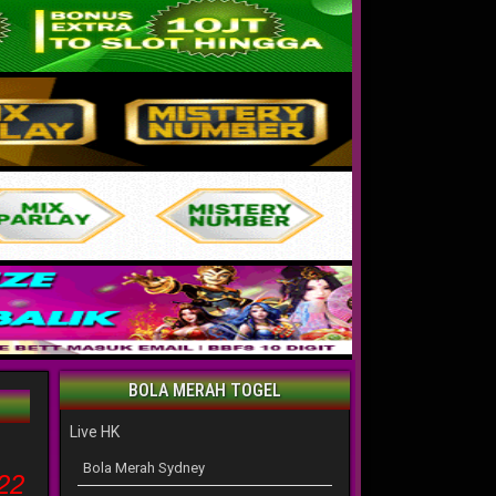
BOLA MERAH TOGEL
Live HK
Bola Merah Sydney
22