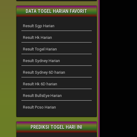
DATA TOGEL HARIAN FAVORIT
Result Sgp Harian
Result Hk Harian
Result Togel Harian
Result Sydney Harian
Result Sydney 6D harian
Result Hk 6D harian
Result BullsEye Harian
Result Pcso Harian
PREDIKSI TOGEL HARI INI