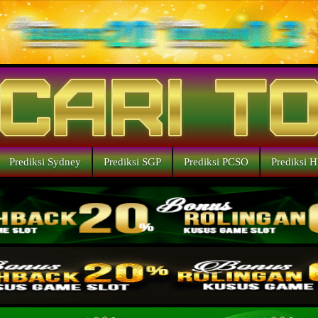
Prediksi Sydney
Prediksi SGP
Prediksi PCSO
Prediksi 