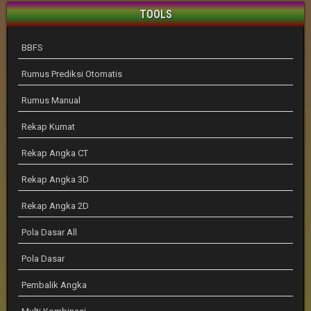
TOOLS
BBFS
Rumus Prediksi Otomatis
Rumus Manual
Rekap Kumat
Rekap Angka CT
Rekap Angka 3D
Rekap Angka 2D
Pola Dasar All
Pola Dasar
Pembalik Angka