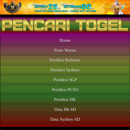
Home
Paito Warna
Prediksi Bullseye
Prediksi Sydney
Prediksi SGP
Prediksi PCSO
Prediksi HK
Data Hk 6D
Data Sydney 6D