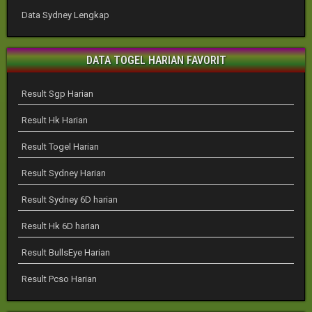
Data Sydney Lengkap
DATA TOGEL HARIAN FAVORIT
Result Sgp Harian
Result Hk Harian
Result Togel Harian
Result Sydney Harian
Result Sydney 6D harian
Result Hk 6D harian
Result BullsEye Harian
Result Pcso Harian