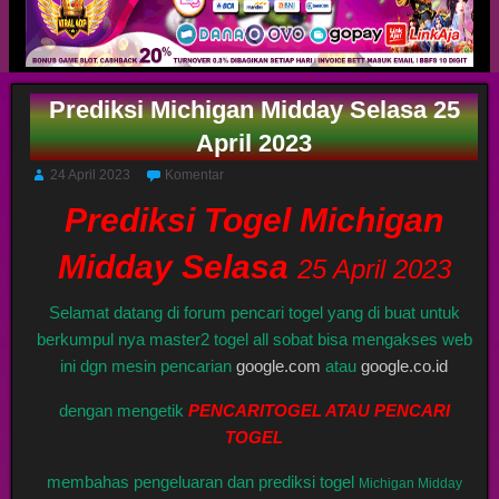
Prediksi Michigan Midday Selasa 25
April 2023
24 April 2023
Komentar
Prediksi Togel Michigan
Midday Selasa
25 April 2023
Selamat datang di forum pencari togel yang di buat untuk
berkumpul nya master2 togel all sobat bisa mengakses web
ini dgn mesin pencarian
google.com
atau
google.co.id
dengan mengetik
PENCARITOGEL ATAU PENCARI
TOGEL
membahas pengeluaran dan prediksi togel
Michigan Midday