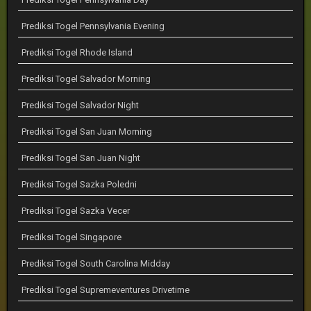
Prediksi Togel Pennsylvania Evening
Prediksi Togel Rhode Island
Prediksi Togel Salvador Morning
Prediksi Togel Salvador Night
Prediksi Togel San Juan Morning
Prediksi Togel San Juan Night
Prediksi Togel Sazka Poledni
Prediksi Togel Sazka Vecer
Prediksi Togel Singapore
Prediksi Togel South Carolina Midday
Prediksi Togel Supremeventures Drivetime