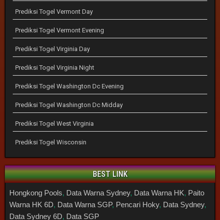
Prediksi Togel Vermont Day
Prediksi Togel Vermont Evening
Prediksi Togel Virginia Day
Prediksi Togel Virginia Night
Prediksi Togel Washington Dc Evening
Prediksi Togel Washington Dc Midday
Prediksi Togel West Virginia
Prediksi Togel Wisconsin
BEST LINK
Hongkong Pools
,
Data Warna Sydney
,
Data Warna HK
,
Paito
Warna HK 6D
,
Data Warna SGP
,
Pencari Hoky
,
Data Sydney
,
Data Sydney 6D
,
Data SGP