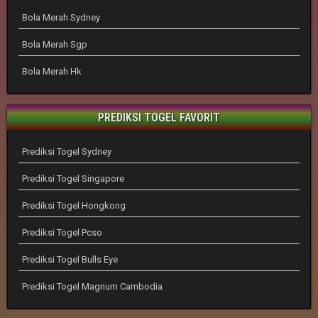
Bola Merah Sydney
Bola Merah Sgp
Bola Merah Hk
PREDIKSI TOGEL FAVORIT
Prediksi Togel Sydney
Prediksi Togel Singapore
Prediksi Togel Hongkong
Prediksi Togel Pcso
Prediksi Togel Bulls Eye
Prediksi Togel Magnum Cambodia