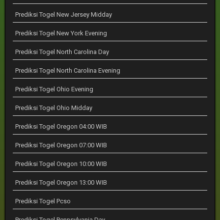
Prediksi Togel New Jersey Midday
Prediksi Togel New York Evening
Prediksi Togel North Carolina Day
Prediksi Togel North Carolina Evening
Prediksi Togel Ohio Evening
Prediksi Togel Ohio Midday
Prediksi Togel Oregon 04:00 WIB
Prediksi Togel Oregon 07:00 WIB
Prediksi Togel Oregon 10:00 WIB
Prediksi Togel Oregon 13:00 WIB
Prediksi Togel Pcso
Prediksi Togel Pennsylvania Day