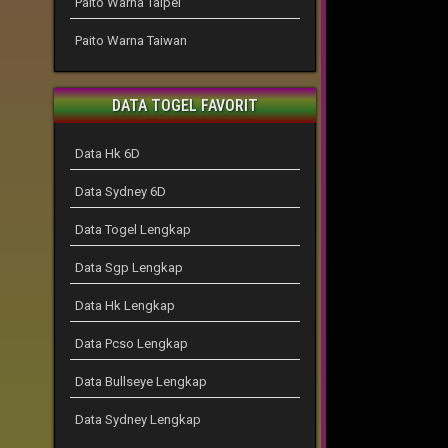
Paito Warna Taipei
Paito Warna Taiwan
DATA TOGEL FAVORIT
Data Hk 6D
Data Sydney 6D
Data Togel Lengkap
Data Sgp Lengkap
Data Hk Lengkap
Data Pcso Lengkap
Data Bullseye Lengkap
Data Sydney Lengkap