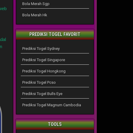
Bola Merah Sgp
 web
Bola Merah Hk
PREDIKSI TOGEL FAVORIT
dal
n
Prediksi Togel Sydney
Prediksi Togel Singapore
Prediksi Togel Hongkong
Prediksi Togel Pcso
Prediksi Togel Bulls Eye
Prediksi Togel Magnum Cambodia
TOOLS