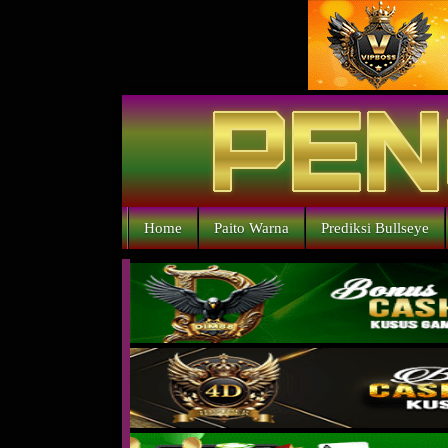
Home
Paito Warna
Prediksi Bullseye