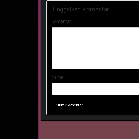
Tinggalkan Komentar
Komentar
Nama
Kirim Komentar