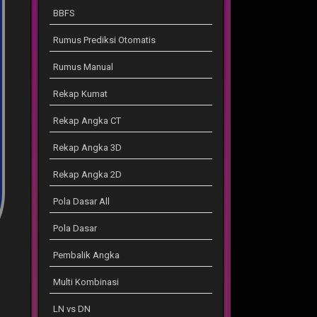
BBFS
Rumus Prediksi Otomatis
Rumus Manual
Rekap Kumat
Rekap Angka CT
Rekap Angka 3D
Rekap Angka 2D
Pola Dasar All
Pola Dasar
Pembalik Angka
Multi Kombinasi
LN vs DN