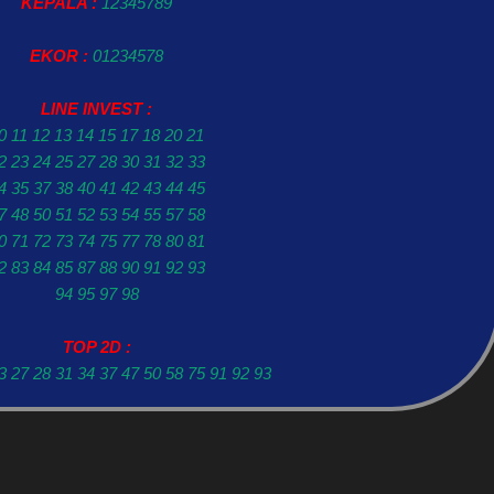
KEPALA :
12345789
EKOR :
01234578
LINE INVEST :
0 11 12 13 14 15 17 18 20 21
2 23 24 25 27 28 30 31 32 33
4 35 37 38 40 41 42 43 44 45
7 48 50 51 52 53 54 55 57 58
0 71 72 73 74 75 77 78 80 81
2 83 84 85 87 88 90 91 92 93
94 95 97 98
TOP 2D :
3 27 28 31 34 37 47 50 58 75 91 92 93