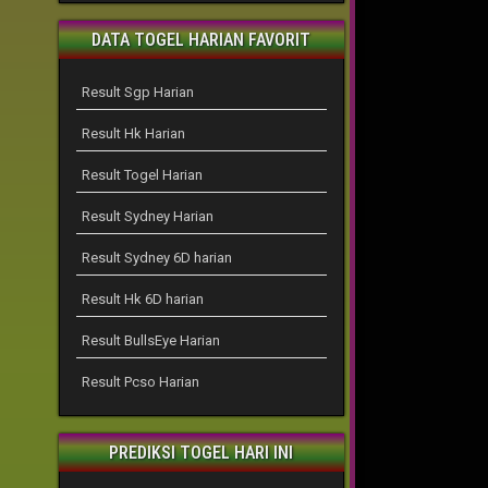
DATA TOGEL HARIAN FAVORIT
Result Sgp Harian
Result Hk Harian
Result Togel Harian
Result Sydney Harian
Result Sydney 6D harian
Result Hk 6D harian
Result BullsEye Harian
Result Pcso Harian
PREDIKSI TOGEL HARI INI