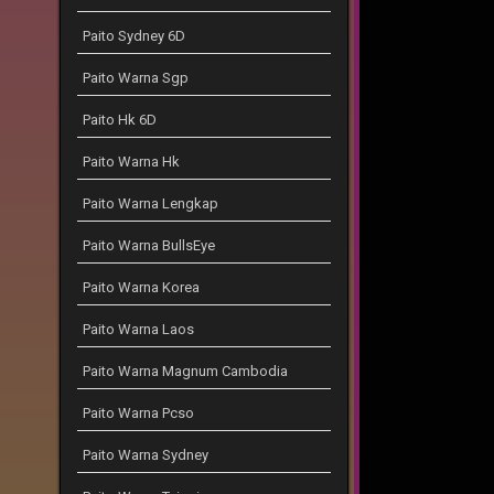
Paito Sydney 6D
Paito Warna Sgp
Paito Hk 6D
Paito Warna Hk
Paito Warna Lengkap
Paito Warna BullsEye
Paito Warna Korea
Paito Warna Laos
Paito Warna Magnum Cambodia
Paito Warna Pcso
Paito Warna Sydney