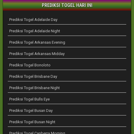
PREDIKSI TOGEL HARI INI
Prediksi Togel Adelaide Day
Prediksi Togel Adelaide Night
Prediksi Togel Arkansas Evening
Prediksi Togel Arkansas Midday
Prediksi Togel Bonoloto
Prediksi Togel Brisbane Day
Prediksi Togel Brisbane Night
Prediksi Togel Bulls Eye
Prediksi Togel Busan Day
Prediksi Togel Busan Night
Prediksi Togel Canberra Morning