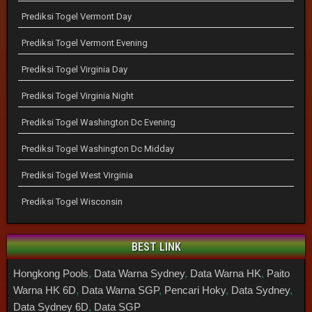
Prediksi Togel Vermont Day
Prediksi Togel Vermont Evening
Prediksi Togel Virginia Day
Prediksi Togel Virginia Night
Prediksi Togel Washington Dc Evening
Prediksi Togel Washington Dc Midday
Prediksi Togel West Virginia
Prediksi Togel Wisconsin
BEST LINK
Hongkong Pools
,
Data Warna Sydney
,
Data Warna HK
,
Paito
Warna HK 6D
,
Data Warna SGP
,
Pencari Hoky
,
Data Sydney
,
Data Sydney 6D
,
Data SGP