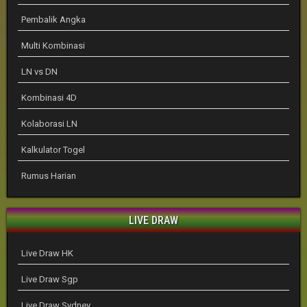
Pembalik Angka
Multi Kombinasi
LN vs DN
Kombinasi 4D
Kolaborasi LN
Kalkulator Togel
Rumus Harian
LIVE DRAW
Live Draw HK
Live Draw Sgp
Live Draw Sydney