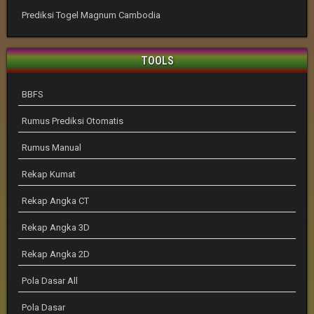
Prediksi Togel Magnum Cambodia
TOOLS
BBFS
Rumus Prediksi Otomatis
Rumus Manual
Rekap Kumat
Rekap Angka CT
Rekap Angka 3D
Rekap Angka 2D
Pola Dasar All
Pola Dasar