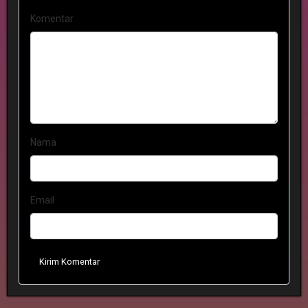
Komentar
Nama
Email
Kirim Komentar