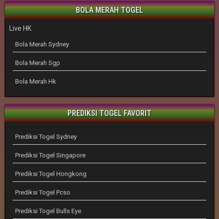
BOLA MERAH TOGEL
Live HK
Bola Merah Sydney
Bola Merah Sgp
Bola Merah Hk
PREDIKSI TOGEL FAVORIT
Prediksi Togel Sydney
Prediksi Togel Singapore
Prediksi Togel Hongkong
Prediksi Togel Pcso
Prediksi Togel Bulls Eye