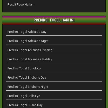
Result Pcso Harian
PREDIKSI TOGEL HARI INI
Prediksi Togel Adelaide Day
Prediksi Togel Adelaide Night
Prediksi Togel Arkansas Evening
Prediksi Togel Arkansas Midday
Prediksi Togel Bonoloto
Prediksi Togel Brisbane Day
Prediksi Togel Brisbane Night
Prediksi Togel Bulls Eye
Prediksi Togel Busan Day