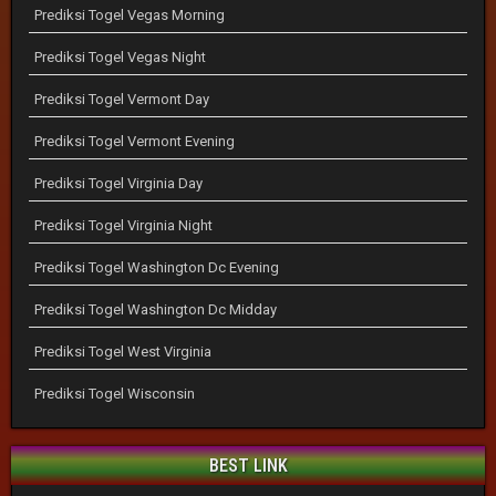
Prediksi Togel Vegas Morning
Prediksi Togel Vegas Night
Prediksi Togel Vermont Day
Prediksi Togel Vermont Evening
Prediksi Togel Virginia Day
Prediksi Togel Virginia Night
Prediksi Togel Washington Dc Evening
Prediksi Togel Washington Dc Midday
Prediksi Togel West Virginia
Prediksi Togel Wisconsin
BEST LINK