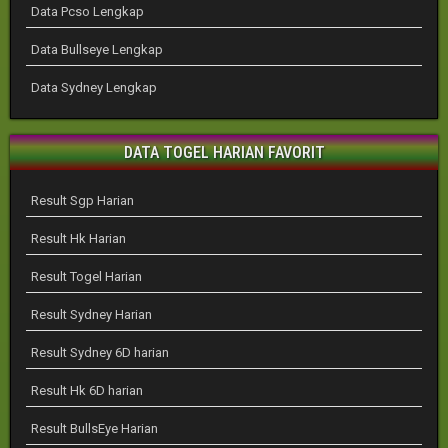
Data Pcso Lengkap
Data Bullseye Lengkap
Data Sydney Lengkap
DATA TOGEL HARIAN FAVORIT
Result Sgp Harian
Result Hk Harian
Result Togel Harian
Result Sydney Harian
Result Sydney 6D harian
Result Hk 6D harian
Result BullsEye Harian