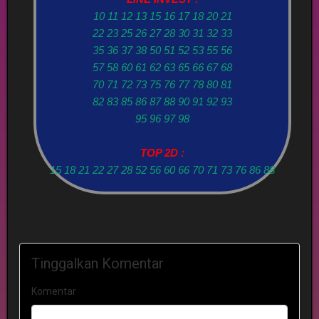
10 11 12 13 15 16 17 18 20 21
22 23 25 26 27 28 30 31 32 33
35 36 37 38 50 51 52 53 55 56
57 58 60 61 62 63 65 66 67 68
70 71 72 73 75 76 77 78 80 81
82 83 85 86 87 88 90 91 92 93
95 96 97 98
TOP 2D :
15 18 21 22 27 28 52 56 60 66 70 71 73 76 86 88
Tinggalkan Komentar
Komentar