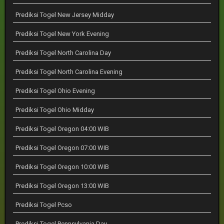
Prediksi Togel New Jersey Midday
Prediksi Togel New York Evening
Prediksi Togel North Carolina Day
Prediksi Togel North Carolina Evening
Prediksi Togel Ohio Evening
Prediksi Togel Ohio Midday
Prediksi Togel Oregon 04:00 WIB
Prediksi Togel Oregon 07:00 WIB
Prediksi Togel Oregon 10:00 WIB
Prediksi Togel Oregon 13:00 WIB
Prediksi Togel Pcso
Prediksi Togel Pennsylvania Day