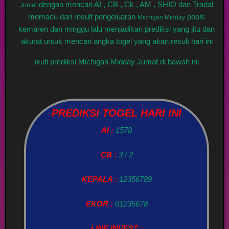
dengan mencari AI , CB , Ck , AM , SHIO dan Tradal
Jumat
memacu dari result pengeluaran
pools
Michigan Midday
kemaren dan minggu lalu menjadikan prediksi yang jitu dan
akurat untuk mencari angka togel yang akan result hari ini
ikuti prediksi Michigan Midday Jumat di bawah ini
PREDIKSI TOGEL HARI INI
AI :
1578
CB :
3 / 2
KEPALA :
12356789
EKOR :
01235678
LINE INVEST :