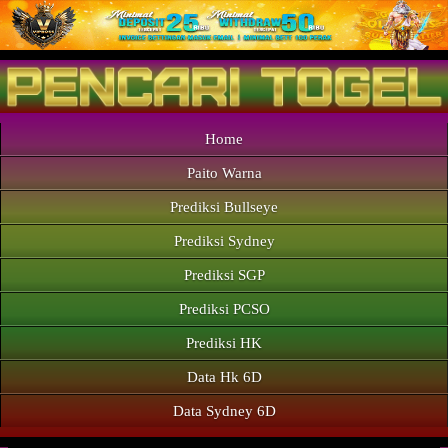
Home
Paito Warna
Prediksi Bullseye
Prediksi Sydney
Prediksi SGP
Prediksi PCSO
Prediksi HK
Data Hk 6D
Data Sydney 6D