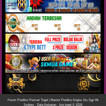
Forum Prediksi Pencari Togel | Master Prediksi Angka Jitu Sgp Hk
Sydney , Data Keluaran , live togel © 2026