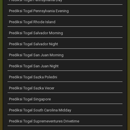
Prediksi Togel Pennsylvania Evening
Prediksi Togel Rhode Island
Prediksi Togel Salvador Morning
Prediksi Togel Salvador Night
Prediksi Togel San Juan Morning
Prediksi Togel San Juan Night
Prediksi Togel Sazka Poledni
Prediksi Togel Sazka Vecer
Prediksi Togel Singapore
Prediksi Togel South Carolina Midday
Prediksi Togel Supremeventures Drivetime