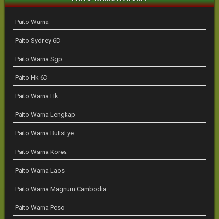
Paito Warna
Paito Sydney 6D
Paito Warna Sgp
Paito Hk 6D
Paito Warna Hk
Paito Warna Lengkap
Paito Warna BullsEye
Paito Warna Korea
Paito Warna Laos
Paito Warna Magnum Cambodia
Paito Warna Pcso