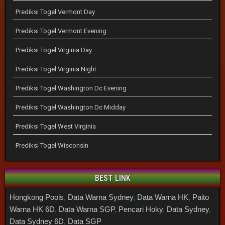
Prediksi Togel Vermont Day
Prediksi Togel Vermont Evening
Prediksi Togel Virginia Day
Prediksi Togel Virginia Night
Prediksi Togel Washington Dc Evening
Prediksi Togel Washington Dc Midday
Prediksi Togel West Virginia
Prediksi Togel Wisconsin
BEST LINK
Hongkong Pools
,
Data Warna Sydney
,
Data Warna HK
,
Paito
Warna HK 6D
,
Data Warna SGP
,
Pencari Hoky
,
Data Sydney
,
Data Sydney 6D
,
Data SGP