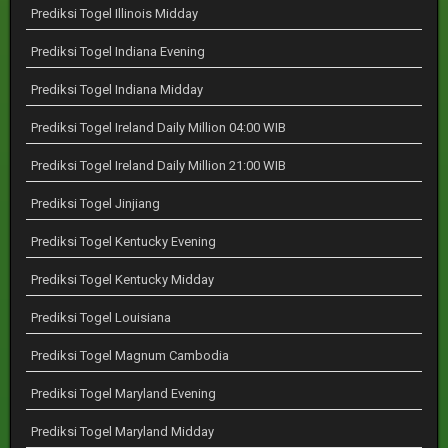
Prediksi Togel Illinois Midday
Prediksi Togel Indiana Evening
Prediksi Togel Indiana Midday
Prediksi Togel Ireland Daily Million 04:00 WIB
Prediksi Togel Ireland Daily Million 21:00 WIB
Prediksi Togel Jinjiang
Prediksi Togel Kentucky Evening
Prediksi Togel Kentucky Midday
Prediksi Togel Louisiana
Prediksi Togel Magnum Cambodia
Prediksi Togel Maryland Evening
Prediksi Togel Maryland Midday