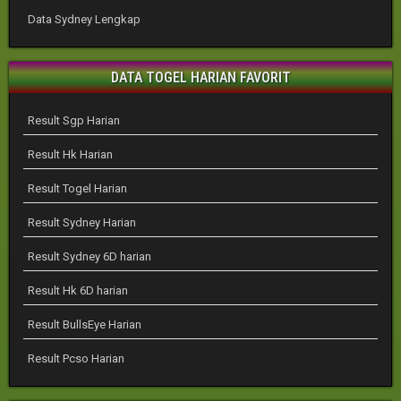
Data Sydney Lengkap
DATA TOGEL HARIAN FAVORIT
Result Sgp Harian
Result Hk Harian
Result Togel Harian
Result Sydney Harian
Result Sydney 6D harian
Result Hk 6D harian
Result BullsEye Harian
Result Pcso Harian