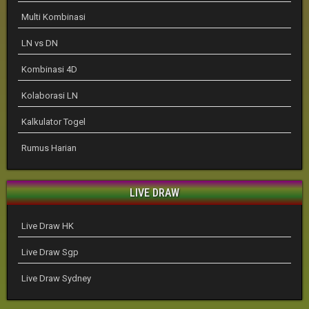
Multi Kombinasi
LN vs DN
Kombinasi 4D
Kolaborasi LN
Kalkulator Togel
Rumus Harian
LIVE DRAW
Live Draw HK
Live Draw Sgp
Live Draw Sydney