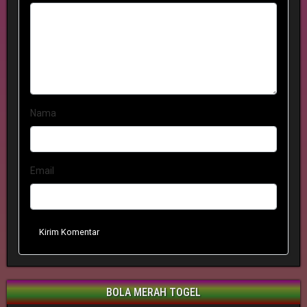
Nama
Email
Kirim Komentar
BOLA MERAH TOGEL