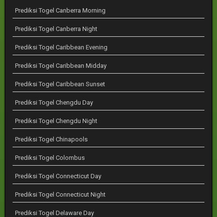
Prediksi Togel Canberra Morning
Prediksi Togel Canberra Night
Prediksi Togel Caribbean Evening
Prediksi Togel Caribbean Midday
Prediksi Togel Caribbean Sunset
Prediksi Togel Chengdu Day
Prediksi Togel Chengdu Night
Prediksi Togel Chinapools
Prediksi Togel Colombus
Prediksi Togel Connecticut Day
Prediksi Togel Connecticut Night
Prediksi Togel Delaware Day