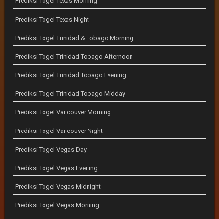
Prediksi Togel Texas Morning
Prediksi Togel Texas Night
Prediksi Togel Trinidad & Tobago Morning
Prediksi Togel Trinidad Tobago Afternoon
Prediksi Togel Trinidad Tobago Evening
Prediksi Togel Trinidad Tobago Midday
Prediksi Togel Vancouver Morning
Prediksi Togel Vancouver Night
Prediksi Togel Vegas Day
Prediksi Togel Vegas Evening
Prediksi Togel Vegas Midnight
Prediksi Togel Vegas Morning