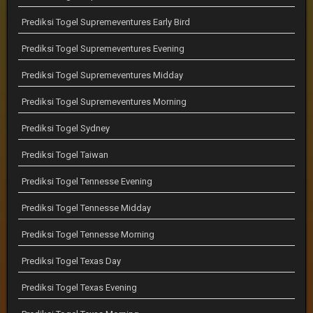
Prediksi Togel Supremeventures Early Bird
Prediksi Togel Supremeventures Evening
Prediksi Togel Supremeventures Midday
Prediksi Togel Supremeventures Morning
Prediksi Togel Sydney
Prediksi Togel Taiwan
Prediksi Togel Tennesse Evening
Prediksi Togel Tennesse Midday
Prediksi Togel Tennesse Morning
Prediksi Togel Texas Day
Prediksi Togel Texas Evening