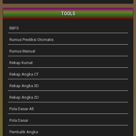
TOOLS
BBFS
Rumus Prediksi Otomatis
Rumus Manual
Rekap Kumat
Rekap Angka CT
Rekap Angka 3D
Rekap Angka 2D
Pola Dasar All
Pola Dasar
Pembalik Angka