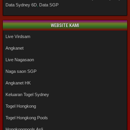
Data Sydney 6D
,
Data SGP
WEBSITE KAMI
Live Virdsam
Angkanet
Live Nagasaon
Naga saon SGP
Angkanet HK
Keluaran Togel Sydney
Togel Hongkong
Togel Hongkong Pools
Hongkongpools Asli