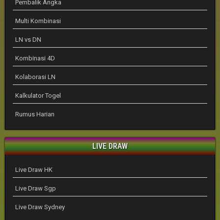
Pembalik Angka
Multi Kombinasi
LN vs DN
Kombinasi 4D
Kolaborasi LN
Kalkulator Togel
Rumus Harian
LIVE DRAW
Live Draw HK
Live Draw Sgp
Live Draw Sydney