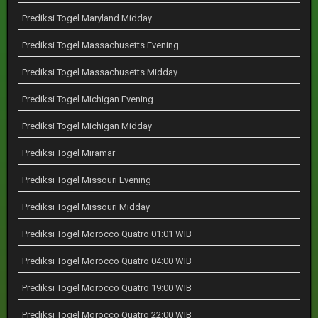
Prediksi Togel Maryland Midday
Prediksi Togel Massachusetts Evening
Prediksi Togel Massachusetts Midday
Prediksi Togel Michigan Evening
Prediksi Togel Michigan Midday
Prediksi Togel Miramar
Prediksi Togel Missouri Evening
Prediksi Togel Missouri Midday
Prediksi Togel Morocco Quatro 01:01 WIB
Prediksi Togel Morocco Quatro 04:00 WIB
Prediksi Togel Morocco Quatro 19:00 WIB
Prediksi Togel Morocco Quatro 22:00 WIB