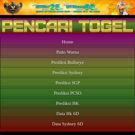
Home
Paito Warna
Prediksi Bullseye
Prediksi Sydney
Prediksi SGP
Prediksi PCSO
Prediksi HK
Data Hk 6D
Data Sydney 6D