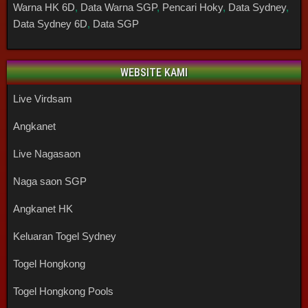
Warna HK 6D
,
Data Warna SGP
,
Pencari Hoky
,
Data Sydney
,
Data Sydney 6D
,
Data SGP
WEBSITE KAMI
Live Virdsam
Angkanet
Live Nagasaon
Naga saon SGP
Angkanet HK
Keluaran Togel Sydney
Togel Hongkong
Togel Hongkong Pools