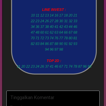
LINE INVEST :
10 11 12 13 14 16 17 18 20 21
22 23 24 26 27 28 30 31 32 33
34 36 37 38 40 41 42 43 44 46
47 48 60 61 62 63 64 66 67 68
70 71 72 73 74 76 77 78 80 81
82 83 84 86 87 88 90 91 92 93
94 96 97 98
TOP 2D :
11 20 22 23 24 26 37 41 46 67 71 74 78 87 96 98
Tinggalkan Komentar