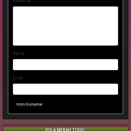
Komentar
Nama
Email
Kirim Komentar
BOLA MERAH TOGEL