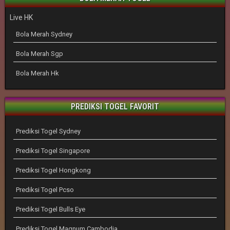
Live HK
Bola Merah Sydney
Bola Merah Sgp
Bola Merah Hk
PREDIKSI TOGEL FAVORIT
Prediksi Togel Sydney
Prediksi Togel Singapore
Prediksi Togel Hongkong
Prediksi Togel Pcso
Prediksi Togel Bulls Eye
Prediksi Togel Magnum Cambodia