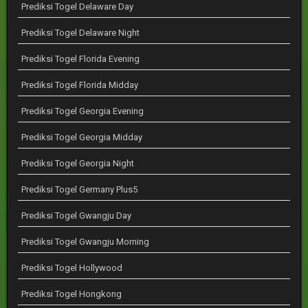
Prediksi Togel Delaware Day
Prediksi Togel Delaware Night
Prediksi Togel Florida Evening
Prediksi Togel Florida Midday
Prediksi Togel Georgia Evening
Prediksi Togel Georgia Midday
Prediksi Togel Georgia Night
Prediksi Togel Germany Plus5
Prediksi Togel Gwangju Day
Prediksi Togel Gwangju Morning
Prediksi Togel Hollywood
Prediksi Togel Hongkong