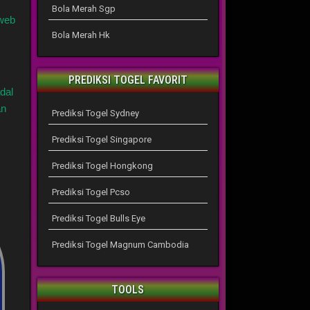
Bola Merah Sgp
 web
Bola Merah Hk
PREDIKSI TOGEL FAVORIT
dal
an
Prediksi Togel Sydney
Prediksi Togel Singapore
Prediksi Togel Hongkong
Prediksi Togel Pcso
Prediksi Togel Bulls Eye
Prediksi Togel Magnum Cambodia
TOOLS