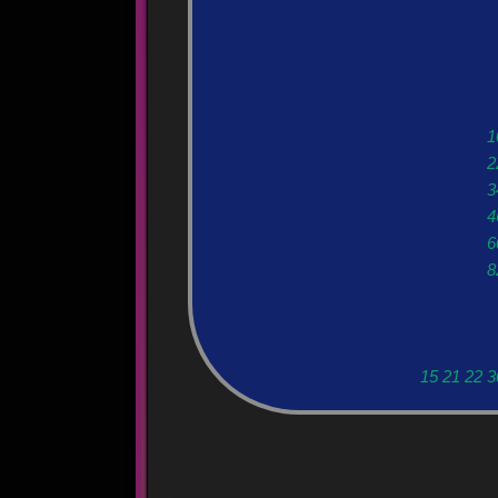
1
2
3
4
6
8
15 21 22 3