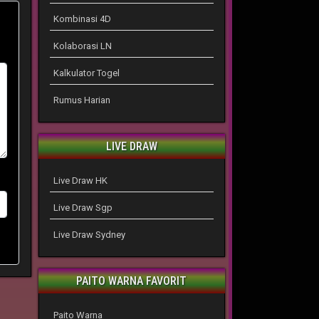
Kombinasi 4D
Kolaborasi LN
Kalkulator Togel
Rumus Harian
LIVE DRAW
Live Draw HK
Live Draw Sgp
Live Draw Sydney
PAITO WARNA FAVORIT
Paito Warna