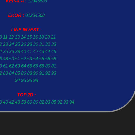
KEPALA :
12345689
EKOR :
01234568
LINE INVEST :
0 11 12 13 14 15 16 18 20 21
2 23 24 25 26 28 30 31 32 33
4 35 36 38 40 41 42 43 44 45
6 48 50 51 52 53 54 55 56 58
0 61 62 63 64 65 66 68 80 81
2 83 84 85 86 88 90 91 92 93
94 95 96 98
TOP 2D :
0 40 42 48 58 60 80 82 83 85 92 93 94