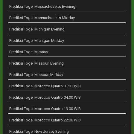
Prediksi Togel Massachusetts Evening
Prediksi Togel Massachusetts Midday
Prediksi Togel Michigan Evening
Prediksi Togel Michigan Midday
Prediksi Togel Miramar
Prediksi Togel Missouri Evening
Prediksi Togel Missouri Midday
Prediksi Togel Morocco Quatro 01:01 WIB
Prediksi Togel Morocco Quatro 04:00 WIB
Prediksi Togel Morocco Quatro 19:00 WIB
Prediksi Togel Morocco Quatro 22:00 WIB
Prediksi Togel New Jersey Evening