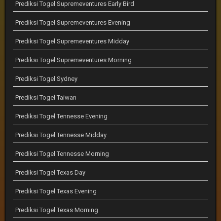
Prediksi Togel Supremeventures Early Bird
Prediksi Togel Supremeventures Evening
Prediksi Togel Supremeventures Midday
Prediksi Togel Supremeventures Morning
Prediksi Togel Sydney
Prediksi Togel Taiwan
Prediksi Togel Tennesse Evening
Prediksi Togel Tennesse Midday
Prediksi Togel Tennesse Morning
Prediksi Togel Texas Day
Prediksi Togel Texas Evening
Prediksi Togel Texas Morning