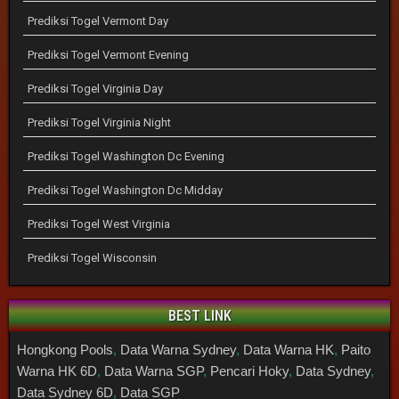
Prediksi Togel Vermont Day
Prediksi Togel Vermont Evening
Prediksi Togel Virginia Day
Prediksi Togel Virginia Night
Prediksi Togel Washington Dc Evening
Prediksi Togel Washington Dc Midday
Prediksi Togel West Virginia
Prediksi Togel Wisconsin
BEST LINK
Hongkong Pools
,
Data Warna Sydney
,
Data Warna HK
,
Paito
Warna HK 6D
,
Data Warna SGP
,
Pencari Hoky
,
Data Sydney
,
Data Sydney 6D
,
Data SGP