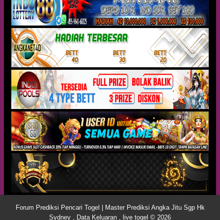
Forum Prediksi Pencari Togel | Master Prediksi Angka Jitu Sgp Hk
Sydney , Data Keluaran , live togel © 2026