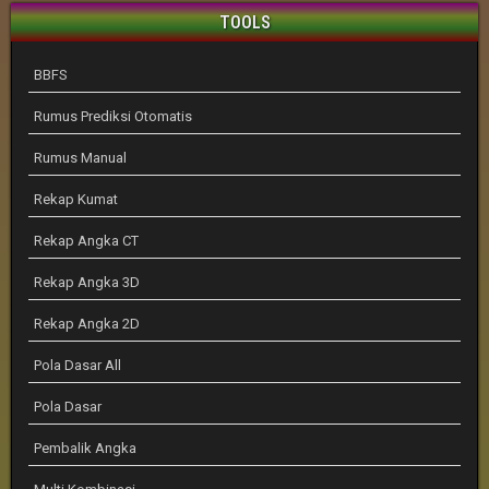
TOOLS
BBFS
Rumus Prediksi Otomatis
Rumus Manual
Rekap Kumat
Rekap Angka CT
Rekap Angka 3D
Rekap Angka 2D
Pola Dasar All
Pola Dasar
Pembalik Angka