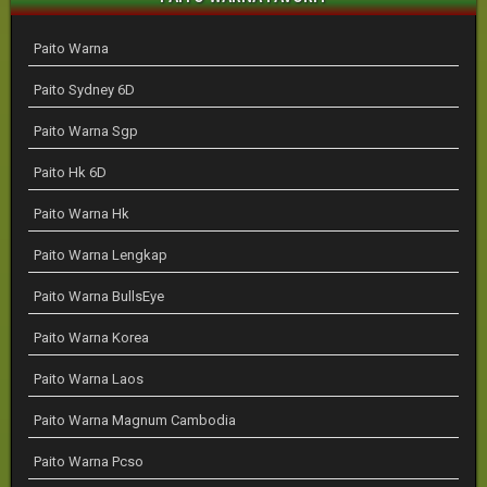
Paito Warna
Paito Sydney 6D
Paito Warna Sgp
Paito Hk 6D
Paito Warna Hk
Paito Warna Lengkap
Paito Warna BullsEye
Paito Warna Korea
Paito Warna Laos
Paito Warna Magnum Cambodia
Paito Warna Pcso