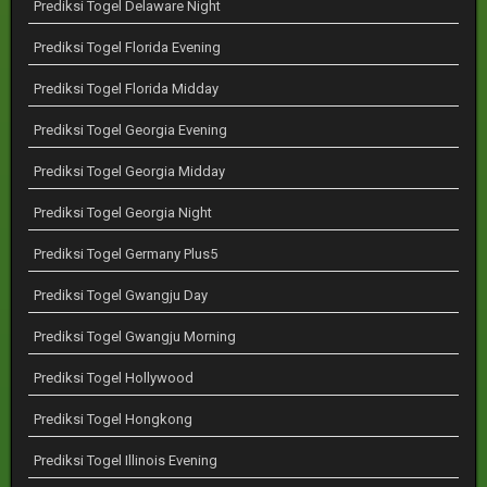
Prediksi Togel Delaware Night
Prediksi Togel Florida Evening
Prediksi Togel Florida Midday
Prediksi Togel Georgia Evening
Prediksi Togel Georgia Midday
Prediksi Togel Georgia Night
Prediksi Togel Germany Plus5
Prediksi Togel Gwangju Day
Prediksi Togel Gwangju Morning
Prediksi Togel Hollywood
Prediksi Togel Hongkong
Prediksi Togel Illinois Evening