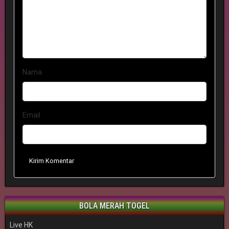
Nama
Email
Kirim Komentar
BOLA MERAH TOGEL
Live HK