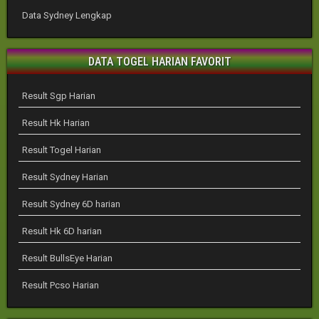
Data Sydney Lengkap
DATA TOGEL HARIAN FAVORIT
Result Sgp Harian
Result Hk Harian
Result Togel Harian
Result Sydney Harian
Result Sydney 6D harian
Result Hk 6D harian
Result BullsEye Harian
Result Pcso Harian