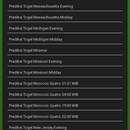
Prediksi Togel Massachusetts Evening
Prediksi Togel Massachusetts Midday
Prediksi Togel Michigan Evening
Prediksi Togel Michigan Midday
Prediksi Togel Miramar
Prediksi Togel Missouri Evening
Prediksi Togel Missouri Midday
Prediksi Togel Morocco Quatro 01:01 WIB
Prediksi Togel Morocco Quatro 04:00 WIB
Prediksi Togel Morocco Quatro 19:00 WIB
Prediksi Togel Morocco Quatro 22:00 WIB
Prediksi Togel New Jersey Evening