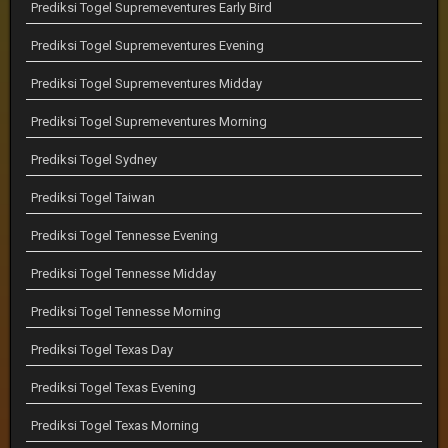
Prediksi Togel Supremeventures Early Bird
Prediksi Togel Supremeventures Evening
Prediksi Togel Supremeventures Midday
Prediksi Togel Supremeventures Morning
Prediksi Togel Sydney
Prediksi Togel Taiwan
Prediksi Togel Tennesse Evening
Prediksi Togel Tennesse Midday
Prediksi Togel Tennesse Morning
Prediksi Togel Texas Day
Prediksi Togel Texas Evening
Prediksi Togel Texas Morning