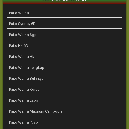
Paito Warna
Paito Sydney 6D
Paito Warna Sgp
Paito Hk 6D
Paito Warna Hk
Paito Warna Lengkap
Paito Warna BullsEye
Paito Warna Korea
Paito Warna Laos
Paito Warna Magnum Cambodia
Paito Warna Pcso