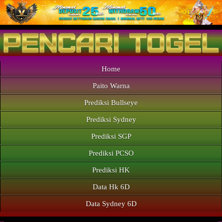
Home
Paito Warna
Prediksi Bullseye
Prediksi Sydney
Prediksi SGP
Prediksi PCSO
Prediksi HK
Data Hk 6D
Data Sydney 6D