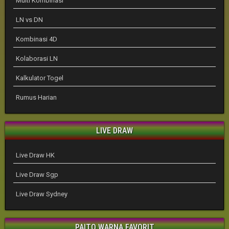
Multi Kombinasi
LN vs DN
Kombinasi 4D
Kolaborasi LN
Kalkulator Togel
Rumus Harian
LIVE DRAW
Live Draw HK
Live Draw Sgp
Live Draw Sydney
PAITO WARNA FAVORIT