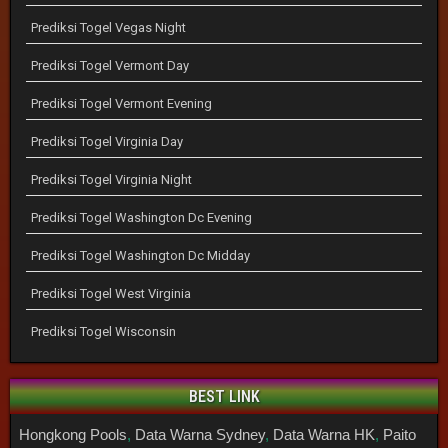
Prediksi Togel Vegas Night
Prediksi Togel Vermont Day
Prediksi Togel Vermont Evening
Prediksi Togel Virginia Day
Prediksi Togel Virginia Night
Prediksi Togel Washington Dc Evening
Prediksi Togel Washington Dc Midday
Prediksi Togel West Virginia
Prediksi Togel Wisconsin
BEST LINK
Hongkong Pools
,
Data Warna Sydney
,
Data Warna HK
,
Paito