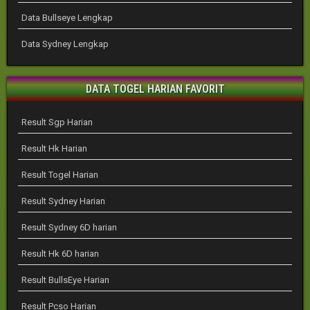
Data Bullseye Lengkap
Data Sydney Lengkap
DATA TOGEL HARIAN FAVORIT
Result Sgp Harian
Result Hk Harian
Result Togel Harian
Result Sydney Harian
Result Sydney 6D harian
Result Hk 6D harian
Result BullsEye Harian
Result Pcso Harian