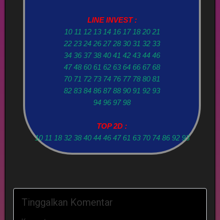
LINE INVEST :
10 11 12 13 14 16 17 18 20 21
22 23 24 26 27 28 30 31 32 33
34 36 37 38 40 41 42 43 44 46
47 48 60 61 62 63 64 66 67 68
70 71 72 73 74 76 77 78 80 81
82 83 84 86 87 88 90 91 92 93
94 96 97 98
TOP 2D :
10 11 18 32 38 40 44 46 47 61 63 70 74 86 92 93
Tinggalkan Komentar