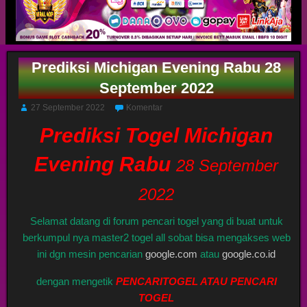
Prediksi Michigan Evening Rabu 28
September 2022
27 September 2022
Komentar
Prediksi Togel Michigan
Evening Rabu
28 September
2022
Selamat datang di forum pencari togel yang di buat untuk
berkumpul nya master2 togel all sobat bisa mengakses web
ini dgn mesin pencarian
google.com
atau
google.co.id
dengan mengetik
PENCARITOGEL ATAU PENCARI
TOGEL