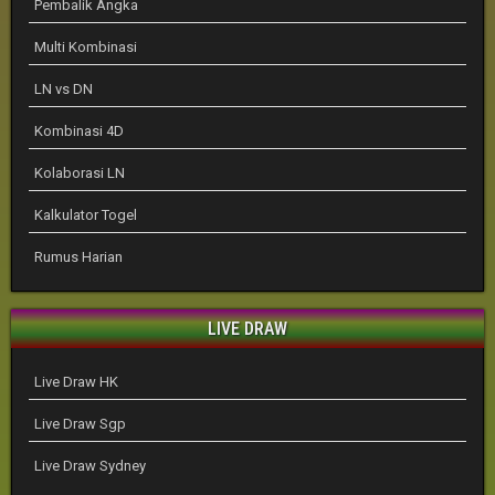
Pembalik Angka
Multi Kombinasi
LN vs DN
Kombinasi 4D
Kolaborasi LN
Kalkulator Togel
Rumus Harian
LIVE DRAW
Live Draw HK
Live Draw Sgp
Live Draw Sydney