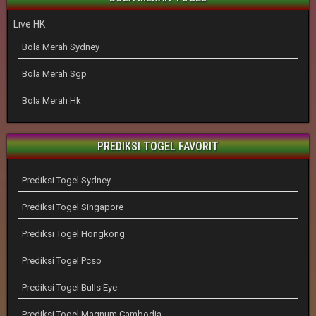
Live HK
Bola Merah Sydney
Bola Merah Sgp
Bola Merah Hk
PREDIKSI TOGEL FAVORIT
Prediksi Togel Sydney
Prediksi Togel Singapore
Prediksi Togel Hongkong
Prediksi Togel Pcso
Prediksi Togel Bulls Eye
Prediksi Togel Magnum Cambodia