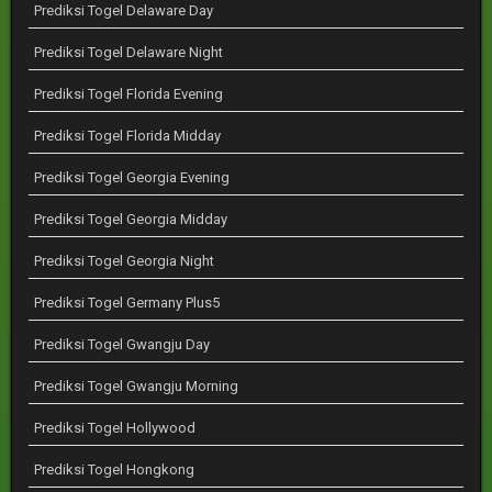
Prediksi Togel Delaware Day
Prediksi Togel Delaware Night
Prediksi Togel Florida Evening
Prediksi Togel Florida Midday
Prediksi Togel Georgia Evening
Prediksi Togel Georgia Midday
Prediksi Togel Georgia Night
Prediksi Togel Germany Plus5
Prediksi Togel Gwangju Day
Prediksi Togel Gwangju Morning
Prediksi Togel Hollywood
Prediksi Togel Hongkong