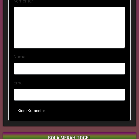
Komentar
Nama
Email
Kirim Komentar
BOLA MERAH TOGEL