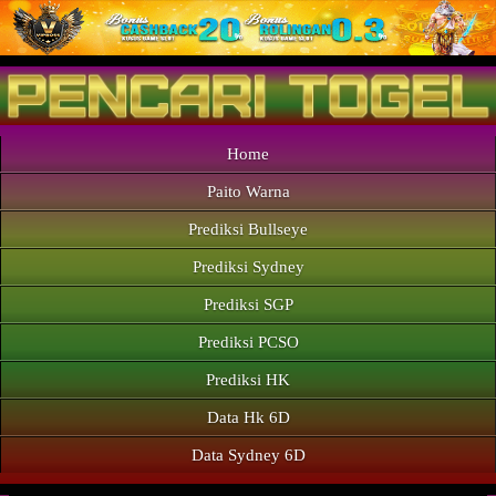
Home
Paito Warna
Prediksi Bullseye
Prediksi Sydney
Prediksi SGP
Prediksi PCSO
Prediksi HK
Data Hk 6D
Data Sydney 6D