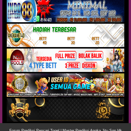
Forum Prediksi Pencari Togel | Master Prediksi Angka Jitu Sgp Hk