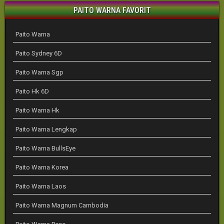
PAITO WARNA FAVORIT
Paito Warna
Paito Sydney 6D
Paito Warna Sgp
Paito Hk 6D
Paito Warna Hk
Paito Warna Lengkap
Paito Warna BullsEye
Paito Warna Korea
Paito Warna Laos
Paito Warna Magnum Cambodia