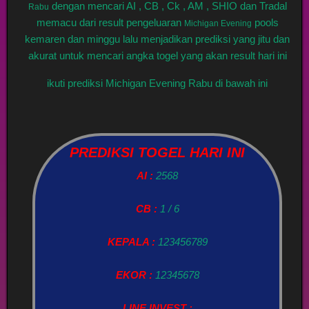
dengan mencari AI , CB , Ck , AM , SHIO dan Tradal
Rabu
memacu dari result pengeluaran
pools
Michigan Evening
kemaren dan minggu lalu menjadikan prediksi yang jitu dan
akurat untuk mencari angka togel yang akan result hari ini
ikuti prediksi Michigan Evening Rabu di bawah ini
PREDIKSI TOGEL HARI INI
AI :
2568
CB :
1 / 6
KEPALA :
123456789
EKOR :
12345678
LINE INVEST :