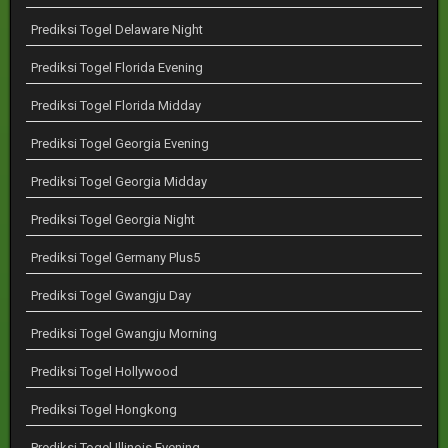
Prediksi Togel Delaware Night
Prediksi Togel Florida Evening
Prediksi Togel Florida Midday
Prediksi Togel Georgia Evening
Prediksi Togel Georgia Midday
Prediksi Togel Georgia Night
Prediksi Togel Germany Plus5
Prediksi Togel Gwangju Day
Prediksi Togel Gwangju Morning
Prediksi Togel Hollywood
Prediksi Togel Hongkong
Prediksi Togel Illinois Evening