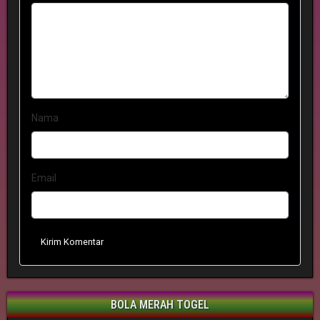
Nama
Email
Kirim Komentar
BOLA MERAH TOGEL