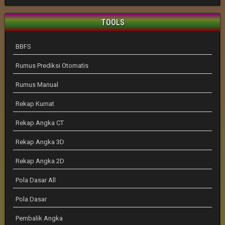
TOOLS
BBFS
Rumus Prediksi Otomatis
Rumus Manual
Rekap Kumat
Rekap Angka CT
Rekap Angka 3D
Rekap Angka 2D
Pola Dasar All
Pola Dasar
Pembalik Angka