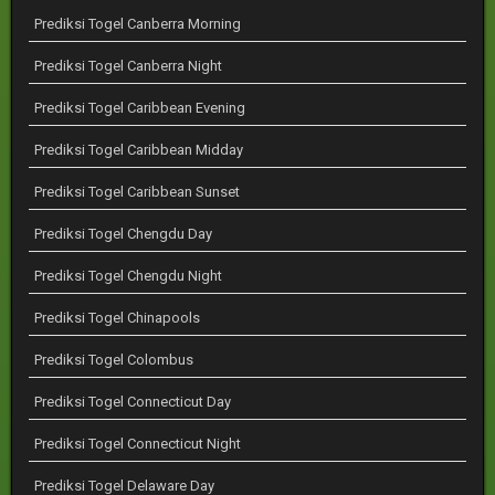
Prediksi Togel Canberra Morning
Prediksi Togel Canberra Night
Prediksi Togel Caribbean Evening
Prediksi Togel Caribbean Midday
Prediksi Togel Caribbean Sunset
Prediksi Togel Chengdu Day
Prediksi Togel Chengdu Night
Prediksi Togel Chinapools
Prediksi Togel Colombus
Prediksi Togel Connecticut Day
Prediksi Togel Connecticut Night
Prediksi Togel Delaware Day