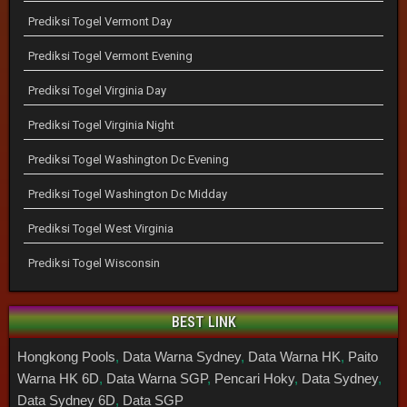
Prediksi Togel Vermont Day
Prediksi Togel Vermont Evening
Prediksi Togel Virginia Day
Prediksi Togel Virginia Night
Prediksi Togel Washington Dc Evening
Prediksi Togel Washington Dc Midday
Prediksi Togel West Virginia
Prediksi Togel Wisconsin
BEST LINK
Hongkong Pools
,
Data Warna Sydney
,
Data Warna HK
,
Paito
Warna HK 6D
,
Data Warna SGP
,
Pencari Hoky
,
Data Sydney
,
Data Sydney 6D
,
Data SGP