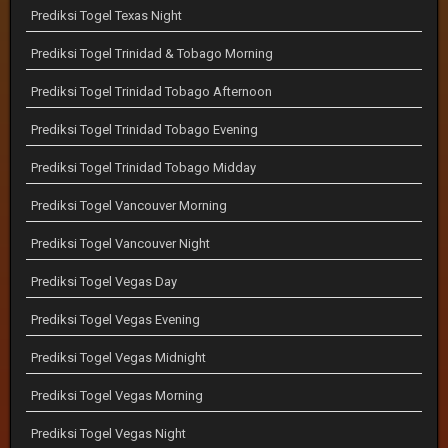
Prediksi Togel Texas Night
Prediksi Togel Trinidad & Tobago Morning
Prediksi Togel Trinidad Tobago Afternoon
Prediksi Togel Trinidad Tobago Evening
Prediksi Togel Trinidad Tobago Midday
Prediksi Togel Vancouver Morning
Prediksi Togel Vancouver Night
Prediksi Togel Vegas Day
Prediksi Togel Vegas Evening
Prediksi Togel Vegas Midnight
Prediksi Togel Vegas Morning
Prediksi Togel Vegas Night