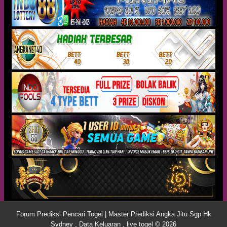
Forum Prediksi Pencari Togel | Master Prediksi Angka Jitu Sgp Hk
Sydney , Data Keluaran , live togel © 2026