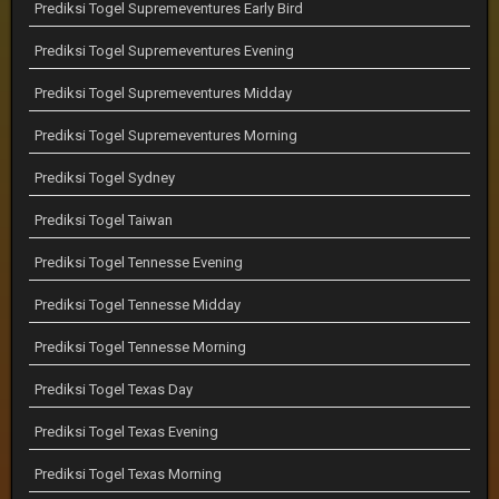
Prediksi Togel Supremeventures Early Bird
Prediksi Togel Supremeventures Evening
Prediksi Togel Supremeventures Midday
Prediksi Togel Supremeventures Morning
Prediksi Togel Sydney
Prediksi Togel Taiwan
Prediksi Togel Tennesse Evening
Prediksi Togel Tennesse Midday
Prediksi Togel Tennesse Morning
Prediksi Togel Texas Day
Prediksi Togel Texas Evening
Prediksi Togel Texas Morning