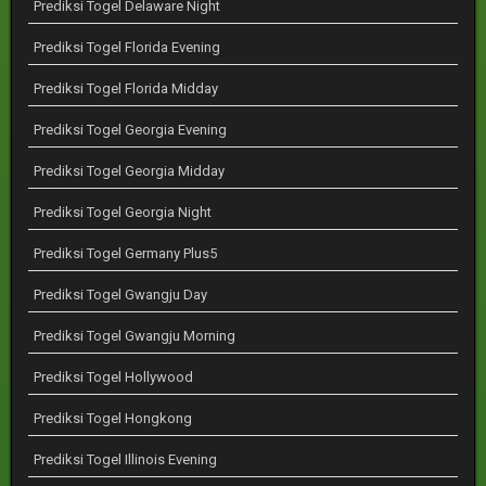
Prediksi Togel Delaware Night
Prediksi Togel Florida Evening
Prediksi Togel Florida Midday
Prediksi Togel Georgia Evening
Prediksi Togel Georgia Midday
Prediksi Togel Georgia Night
Prediksi Togel Germany Plus5
Prediksi Togel Gwangju Day
Prediksi Togel Gwangju Morning
Prediksi Togel Hollywood
Prediksi Togel Hongkong
Prediksi Togel Illinois Evening