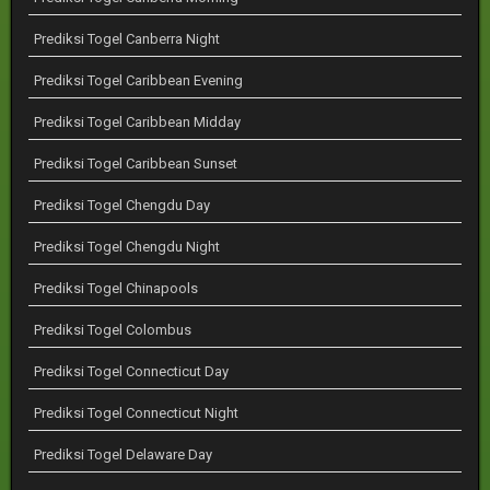
Prediksi Togel Canberra Night
Prediksi Togel Caribbean Evening
Prediksi Togel Caribbean Midday
Prediksi Togel Caribbean Sunset
Prediksi Togel Chengdu Day
Prediksi Togel Chengdu Night
Prediksi Togel Chinapools
Prediksi Togel Colombus
Prediksi Togel Connecticut Day
Prediksi Togel Connecticut Night
Prediksi Togel Delaware Day