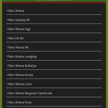
Paito Warna
Paito Sydney 6D
Paito Warna Sgp
Paito Hk 6D
Paito Warna Hk
Paito Warna Lengkap
Paito Warna BullsEye
Paito Warna Korea
Paito Warna Laos
Paito Warna Magnum Cambodia
Paito Warna Pcso