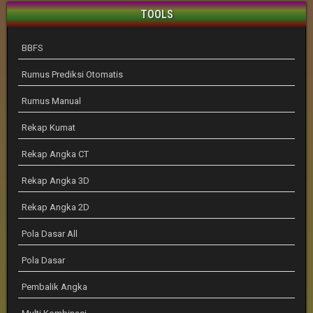
TOOLS
BBFS
Rumus Prediksi Otomatis
Rumus Manual
Rekap Kumat
Rekap Angka CT
Rekap Angka 3D
Rekap Angka 2D
Pola Dasar All
Pola Dasar
Pembalik Angka