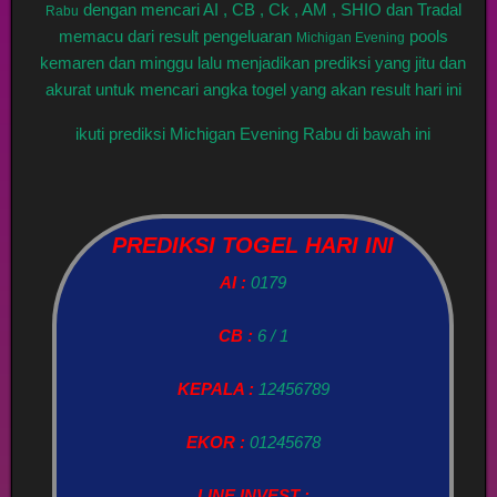
dengan mencari AI , CB , Ck , AM , SHIO dan Tradal
Rabu
memacu dari result pengeluaran
pools
Michigan Evening
kemaren dan minggu lalu menjadikan prediksi yang jitu dan
akurat untuk mencari angka togel yang akan result hari ini
ikuti prediksi Michigan Evening Rabu di bawah ini
PREDIKSI TOGEL HARI INI
AI :
0179
CB :
6 / 1
KEPALA :
12456789
EKOR :
01245678
LINE INVEST :