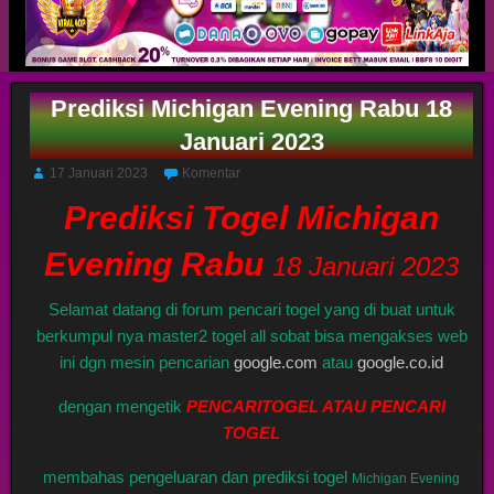
Prediksi Michigan Evening Rabu 18
Januari 2023
17 Januari 2023
Komentar
Prediksi Togel Michigan
Evening Rabu
18 Januari 2023
Selamat datang di forum pencari togel yang di buat untuk
berkumpul nya master2 togel all sobat bisa mengakses web
ini dgn mesin pencarian
google.com
atau
google.co.id
dengan mengetik
PENCARITOGEL ATAU PENCARI
TOGEL
membahas pengeluaran dan prediksi togel
Michigan Evening