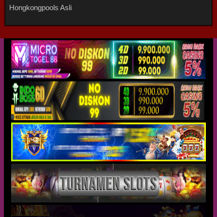
Hongkongpools Asli