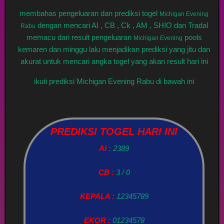
membahas pengeluaran dan prediksi togel
Michigan Evening
dengan mencari AI , CB , Ck , AM , SHIO dan Tradal
Rabu
memacu dari result pengeluaran
pools
Michigan Evening
kemaren dan minggu lalu menjadikan prediksi yang jitu dan
akurat untuk mencari angka togel yang akan result hari ini
ikuti prediksi Michigan Evening Rabu di bawah ini
PREDIKSI TOGEL HARI INI
AI :
2389
CB :
3 / 0
KEPALA :
12345789
EKOR :
01234578