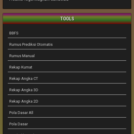
TOOLS
BBFS
Rumus Prediksi Otomatis
Rumus Manual
Rekap Kumat
Rekap Angka CT
Rekap Angka 3D
Rekap Angka 2D
Pola Dasar All
Pola Dasar