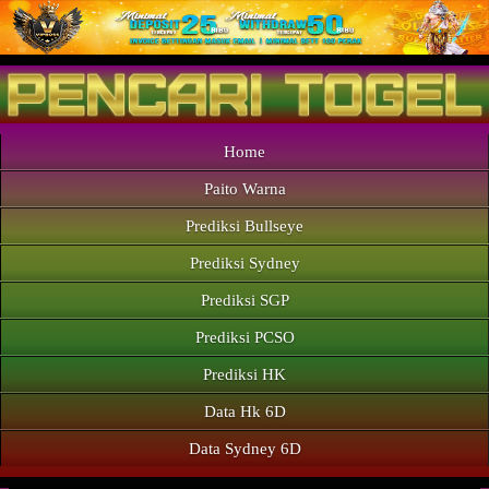
Home
Paito Warna
Prediksi Bullseye
Prediksi Sydney
Prediksi SGP
Prediksi PCSO
Prediksi HK
Data Hk 6D
Data Sydney 6D