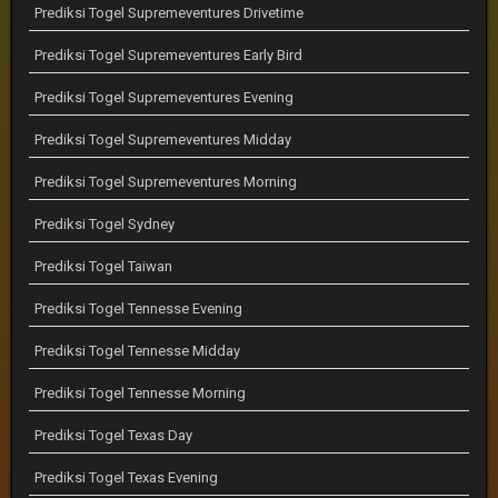
Prediksi Togel Supremeventures Drivetime
Prediksi Togel Supremeventures Early Bird
Prediksi Togel Supremeventures Evening
Prediksi Togel Supremeventures Midday
Prediksi Togel Supremeventures Morning
Prediksi Togel Sydney
Prediksi Togel Taiwan
Prediksi Togel Tennesse Evening
Prediksi Togel Tennesse Midday
Prediksi Togel Tennesse Morning
Prediksi Togel Texas Day
Prediksi Togel Texas Evening