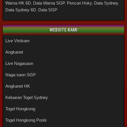
Warna HK 6D
,
Data Warna SGP
,
Pencari Hoky
,
Data Sydney
,
Data Sydney 6D
,
Data SGP
WEBSITE KAMI
Live Virdsam
Angkanet
Live Nagasaon
Naga saon SGP
Angkanet HK
Keluaran Togel Sydney
Togel Hongkong
Togel Hongkong Pools