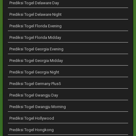
Prediksi Togel Delaware Day
Prediksi Togel Delaware Night
Prediksi Togel Florida Evening
Prediksi Togel Florida Midday
Prediksi Togel Georgia Evening
Prediksi Togel Georgia Midday
Prediksi Togel Georgia Night
Prediksi Togel Germany Plus5
Prediksi Togel Gwangju Day
Prediksi Togel Gwangju Morning
Prediksi Togel Hollywood
Prediksi Togel Hongkong