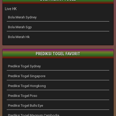
Live HK
Bola Merah Sydney
Bola Merah Sgp
Bola Merah Hk
PREDIKSI TOGEL FAVORIT
Prediksi Togel Sydney
Prediksi Togel Singapore
Prediksi Togel Hongkong
Prediksi Togel Pcso
Prediksi Togel Bulls Eye
Prediksi Togel Magnum Cambodia