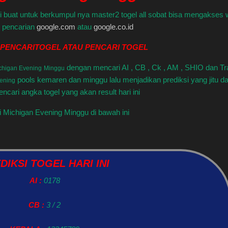
di buat untuk berkumpul nya master2 togel all sobat bisa mengakses
n pencarian
google.com
atau
google.co.id
k
PENCARITOGEL ATAU PENCARI TOGEL
dengan mencari AI , CB , Ck , AM , SHIO dan Tr
chigan Evening
Minggu
pools kemaren dan minggu lalu menjadikan prediksi yang jitu d
ening
ncari angka togel yang akan result hari ini
si Michigan Evening Minggu di bawah ini
DIKSI TOGEL HARI INI
AI :
0178
CB :
3 / 2