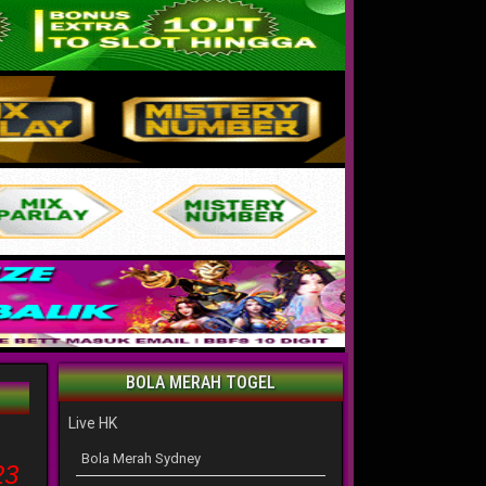
BOLA MERAH TOGEL
Live HK
Bola Merah Sydney
23