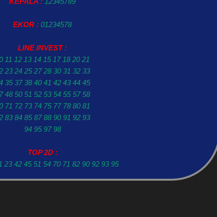
KEPALA :
12345789
EKOR :
01234578
LINE INVEST :
0 11 12 13 14 15 17 18 20 21
2 23 24 25 27 28 30 31 32 33
4 35 37 38 40 41 42 43 44 45
7 48 50 51 52 53 54 55 57 58
0 71 72 73 74 75 77 78 80 81
2 83 84 85 87 88 90 91 92 93
94 95 97 98
TOP 2D :
1 23 42 45 51 54 70 71 82 90 92 93 95