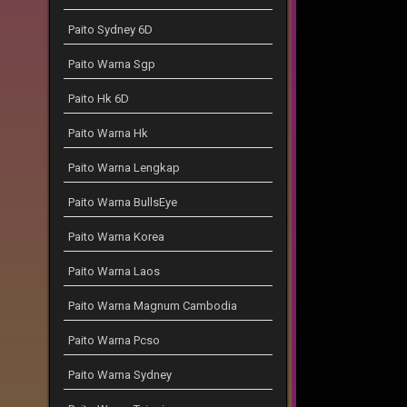
Paito Sydney 6D
Paito Warna Sgp
Paito Hk 6D
Paito Warna Hk
Paito Warna Lengkap
Paito Warna BullsEye
Paito Warna Korea
Paito Warna Laos
Paito Warna Magnum Cambodia
Paito Warna Pcso
Paito Warna Sydney