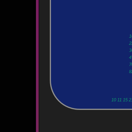
1
2
3
4
7
8
10 11 15 2