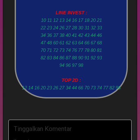
LINE INVEST :
10 11 12 13 14 16 17 18 20 21
22 23 24 26 27 28 30 31 32 33
34 36 37 38 40 41 42 43 44 46
47 48 60 61 62 63 64 66 67 68
70 71 72 73 74 76 77 78 80 81
82 83 84 86 87 88 90 91 92 93
94 96 97 98
TOP 2D :
12 14 16 20 23 26 27 34 44 66 70 73 74 77 82 98
Tinggalkan Komentar