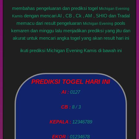
membahas pengeluaran dan prediksi togel
Michigan Evening
dengan mencari AI , CB , Ck , AM , SHIO dan Tradal
Kamis
memacu dari result pengeluaran
pools
Michigan Evening
kemaren dan minggu lalu menjadikan prediksi yang jitu dan
akurat untuk mencari angka togel yang akan result hari ini
ikuti prediksi Michigan Evening Kamis di bawah ini
PREDIKSI TOGEL HARI INI
AI :
0127
CB :
8 / 3
KEPALA :
12346789
EKOR :
01234678