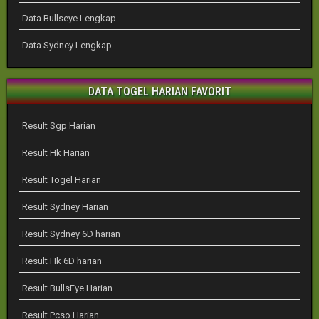
Data Bullseye Lengkap
Data Sydney Lengkap
DATA TOGEL HARIAN FAVORIT
Result Sgp Harian
Result Hk Harian
Result Togel Harian
Result Sydney Harian
Result Sydney 6D harian
Result Hk 6D harian
Result BullsEye Harian
Result Pcso Harian