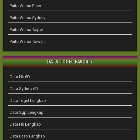
Paito Warna Pcso
Paito Warna Sydney
Paito Warna Taipei
Paito Warna Taiwan
DATA TOGEL FAVORIT
Data Hk 6D
Data Sydney 6D
Data Togel Lengkap
Data Sgp Lengkap
Data Hk Lengkap
Data Pcso Lengkap