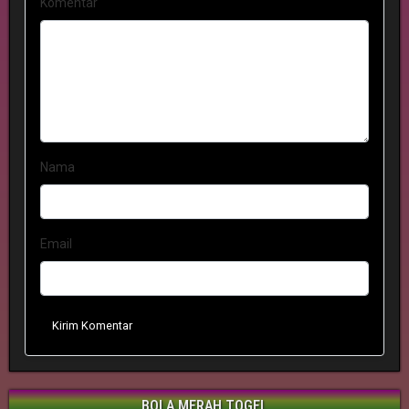
Komentar
Nama
Email
Kirim Komentar
BOLA MERAH TOGEL