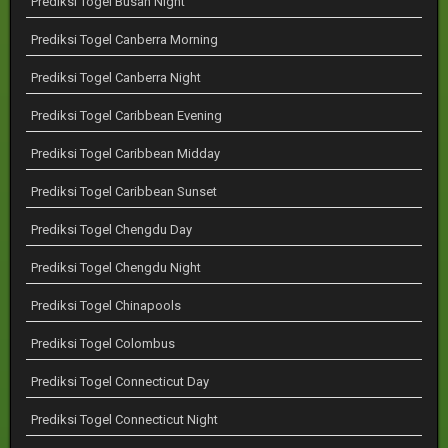
Prediksi Togel Busan Night
Prediksi Togel Canberra Morning
Prediksi Togel Canberra Night
Prediksi Togel Caribbean Evening
Prediksi Togel Caribbean Midday
Prediksi Togel Caribbean Sunset
Prediksi Togel Chengdu Day
Prediksi Togel Chengdu Night
Prediksi Togel Chinapools
Prediksi Togel Colombus
Prediksi Togel Connecticut Day
Prediksi Togel Connecticut Night