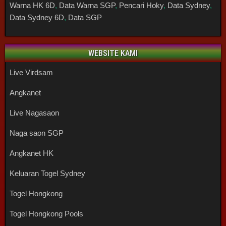
Warna HK 6D
,
Data Warna SGP
,
Pencari Hoky
,
Data Sydney
,
Data Sydney 6D
,
Data SGP
WEBSITE KAMI
Live Virdsam
Angkanet
Live Nagasaon
Naga saon SGP
Angkanet HK
Keluaran Togel Sydney
Togel Hongkong
Togel Hongkong Pools