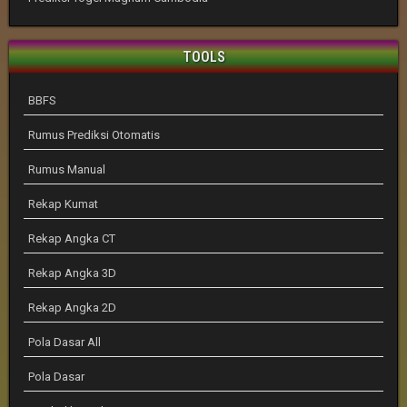
TOOLS
BBFS
Rumus Prediksi Otomatis
Rumus Manual
Rekap Kumat
Rekap Angka CT
Rekap Angka 3D
Rekap Angka 2D
Pola Dasar All
Pola Dasar