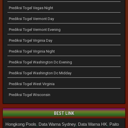
Prediksi Togel Vegas Night
Prediksi Togel Vermont Day
Prediksi Togel Vermont Evening
Prediksi Togel Virginia Day
Prediksi Togel Virginia Night
Prediksi Togel Washington Dc Evening
Prediksi Togel Washington Dc Midday
Prediksi Togel West Virginia
Prediksi Togel Wisconsin
BEST LINK
Hongkong Pools
,
Data Warna Sydney
,
Data Warna HK
,
Paito