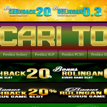
Prediksi Sydney
Prediksi SGP
Prediksi PCSO
Prediksi 