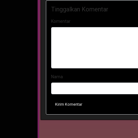
Tinggalkan Komentar
Komentar
Nama
Kirim Komentar