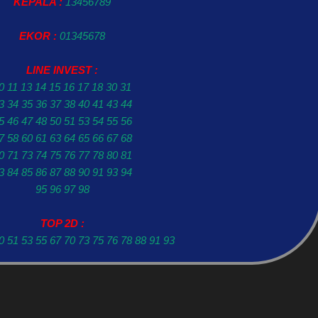
KEPALA :
13456789
EKOR :
01345678
LINE INVEST :
0 11 13 14 15 16 17 18 30 31
3 34 35 36 37 38 40 41 43 44
5 46 47 48 50 51 53 54 55 56
7 58 60 61 63 64 65 66 67 68
0 71 73 74 75 76 77 78 80 81
3 84 85 86 87 88 90 91 93 94
95 96 97 98
TOP 2D :
0 51 53 55 67 70 73 75 76 78 88 91 93