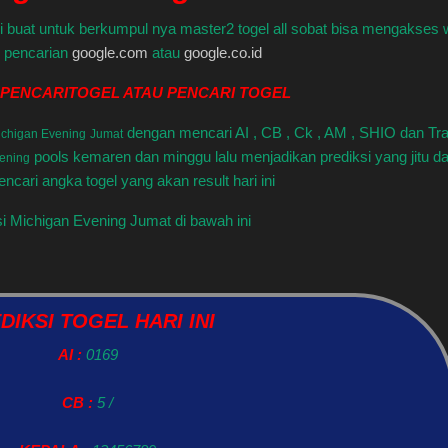
di buat untuk berkumpul nya master2 togel all sobat bisa mengakses
n pencarian
google.com
atau
google.co.id
k
PENCARITOGEL ATAU PENCARI TOGEL
dengan mencari AI , CB , Ck , AM , SHIO dan Tra
chigan Evening
Jumat
pools kemaren dan minggu lalu menjadikan prediksi yang jitu d
ening
ncari angka togel yang akan result hari ini
ksi Michigan Evening Jumat di bawah ini
DIKSI TOGEL HARI INI
AI :
0169
CB :
5 /