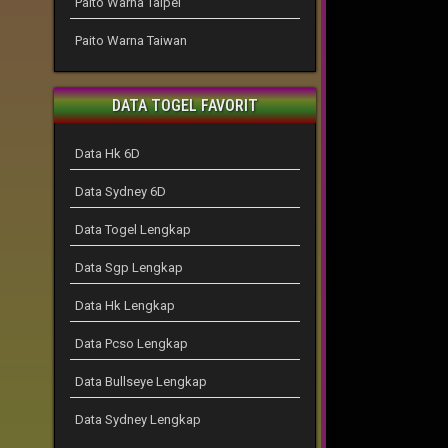
Paito Warna Taipei
Paito Warna Taiwan
DATA TOGEL FAVORIT
Data Hk 6D
Data Sydney 6D
Data Togel Lengkap
Data Sgp Lengkap
Data Hk Lengkap
Data Pcso Lengkap
Data Bullseye Lengkap
Data Sydney Lengkap