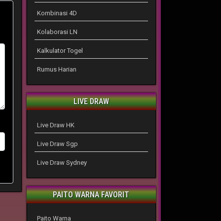
Kombinasi 4D
Kolaborasi LN
Kalkulator Togel
Rumus Harian
LIVE DRAW
Live Draw HK
Live Draw Sgp
Live Draw Sydney
PAITO WARNA FAVORIT
Paito Warna