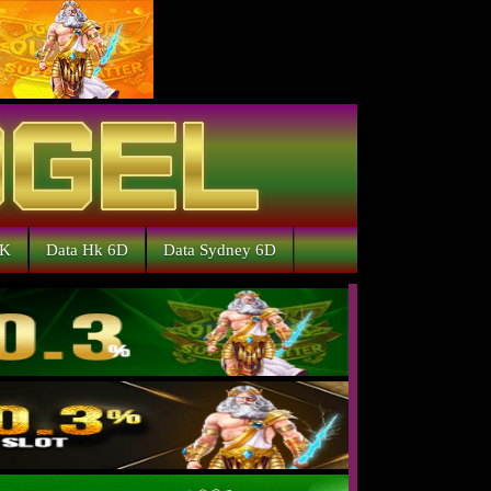
HK
Data Hk 6D
Data Sydney 6D