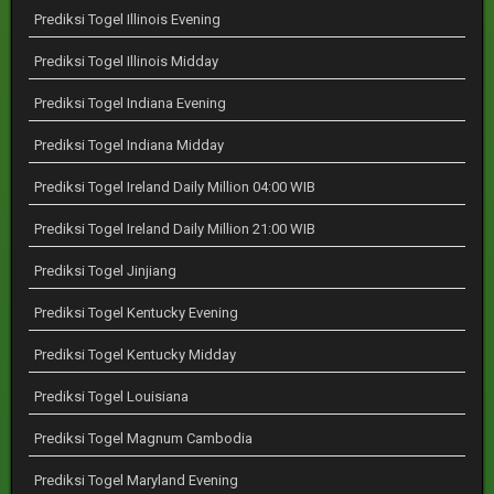
Prediksi Togel Illinois Evening
Prediksi Togel Illinois Midday
Prediksi Togel Indiana Evening
Prediksi Togel Indiana Midday
Prediksi Togel Ireland Daily Million 04:00 WIB
Prediksi Togel Ireland Daily Million 21:00 WIB
Prediksi Togel Jinjiang
Prediksi Togel Kentucky Evening
Prediksi Togel Kentucky Midday
Prediksi Togel Louisiana
Prediksi Togel Magnum Cambodia
Prediksi Togel Maryland Evening