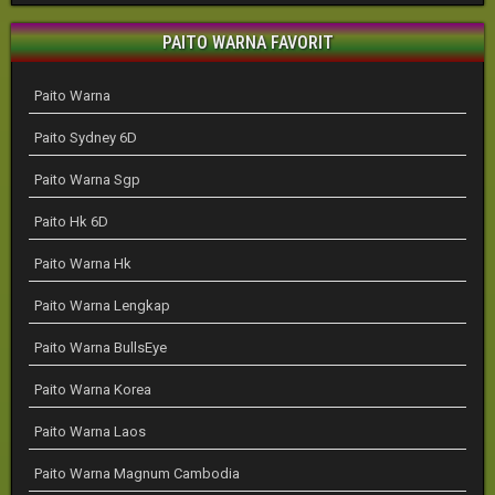
PAITO WARNA FAVORIT
Paito Warna
Paito Sydney 6D
Paito Warna Sgp
Paito Hk 6D
Paito Warna Hk
Paito Warna Lengkap
Paito Warna BullsEye
Paito Warna Korea
Paito Warna Laos
Paito Warna Magnum Cambodia