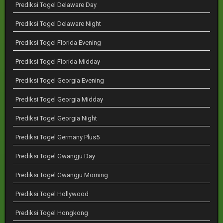
Prediksi Togel Delaware Day
Prediksi Togel Delaware Night
Prediksi Togel Florida Evening
Prediksi Togel Florida Midday
Prediksi Togel Georgia Evening
Prediksi Togel Georgia Midday
Prediksi Togel Georgia Night
Prediksi Togel Germany Plus5
Prediksi Togel Gwangju Day
Prediksi Togel Gwangju Morning
Prediksi Togel Hollywood
Prediksi Togel Hongkong