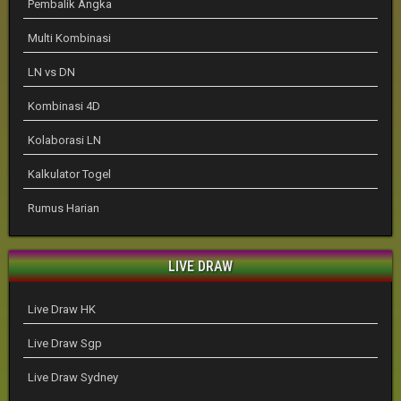
Pembalik Angka
Multi Kombinasi
LN vs DN
Kombinasi 4D
Kolaborasi LN
Kalkulator Togel
Rumus Harian
LIVE DRAW
Live Draw HK
Live Draw Sgp
Live Draw Sydney