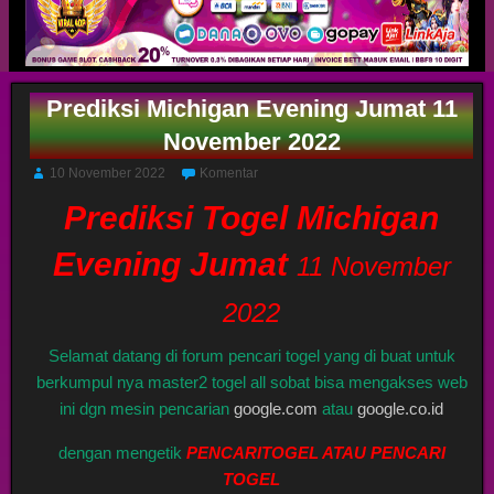
Prediksi Michigan Evening Jumat 11
November 2022
10 November 2022
Komentar
Prediksi Togel Michigan
Evening Jumat
11 November
2022
Selamat datang di forum pencari togel yang di buat untuk
berkumpul nya master2 togel all sobat bisa mengakses web
ini dgn mesin pencarian
google.com
atau
google.co.id
dengan mengetik
PENCARITOGEL ATAU PENCARI
TOGEL