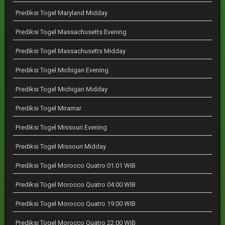
Prediksi Togel Maryland Midday
Prediksi Togel Massachusetts Evening
Prediksi Togel Massachusetts Midday
Prediksi Togel Michigan Evening
Prediksi Togel Michigan Midday
Prediksi Togel Miramar
Prediksi Togel Missouri Evening
Prediksi Togel Missouri Midday
Prediksi Togel Morocco Quatro 01:01 WIB
Prediksi Togel Morocco Quatro 04:00 WIB
Prediksi Togel Morocco Quatro 19:00 WIB
Prediksi Togel Morocco Quatro 22:00 WIB