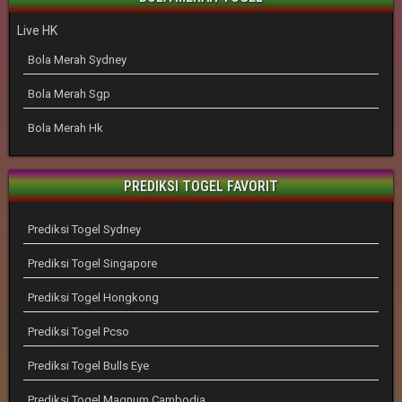
Live HK
Bola Merah Sydney
Bola Merah Sgp
Bola Merah Hk
PREDIKSI TOGEL FAVORIT
Prediksi Togel Sydney
Prediksi Togel Singapore
Prediksi Togel Hongkong
Prediksi Togel Pcso
Prediksi Togel Bulls Eye
Prediksi Togel Magnum Cambodia