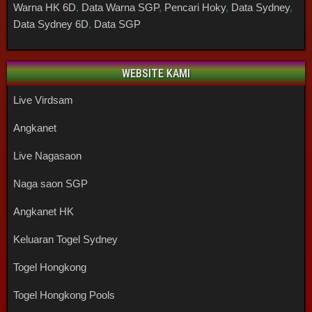
Warna HK 6D
,
Data Warna SGP
,
Pencari Hoky
,
Data Sydney
,
Data Sydney 6D
,
Data SGP
WEBSITE KAMI
Live Virdsam
Angkanet
Live Nagasaon
Naga saon SGP
Angkanet HK
Keluaran Togel Sydney
Togel Hongkong
Togel Hongkong Pools