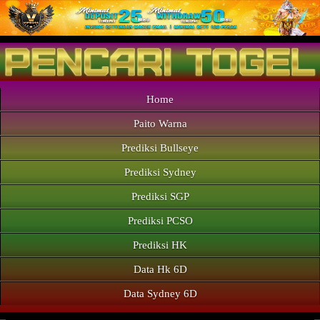
Home
Paito Warna
Prediksi Bullseye
Prediksi Sydney
Prediksi SGP
Prediksi PCSO
Prediksi HK
Data Hk 6D
Data Sydney 6D