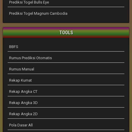
Prediksi Togel Bulls Eye
Prediksi Togel Magnum Cambodia
TOOLS
BBFS
Rumus Prediksi Otomatis
Rumus Manual
Rekap Kumat
Rekap Angka CT
Rekap Angka 3D
Rekap Angka 2D
Pola Dasar All