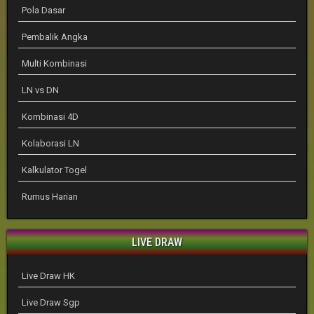
Pola Dasar
Pembalik Angka
Multi Kombinasi
LN vs DN
Kombinasi 4D
Kolaborasi LN
Kalkulator Togel
Rumus Harian
LIVE DRAW
Live Draw HK
Live Draw Sgp