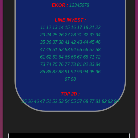
EKOR :
12345678
LINE INVEST :
11 12 13 14 15 16 17 18 21 22
23 24 25 26 27 28 31 32 33 34
35 36 37 38 41 42 43 44 45 46
47 48 51 52 53 54 55 56 57 58
61 62 63 64 65 66 67 68 71 72
73 74 75 76 77 78 81 82 83 84
85 86 87 88 91 92 93 94 95 96
97 98
TOP 2D :
25 26 46 47 51 52 53 54 55 57 68 77 81 82 92 94