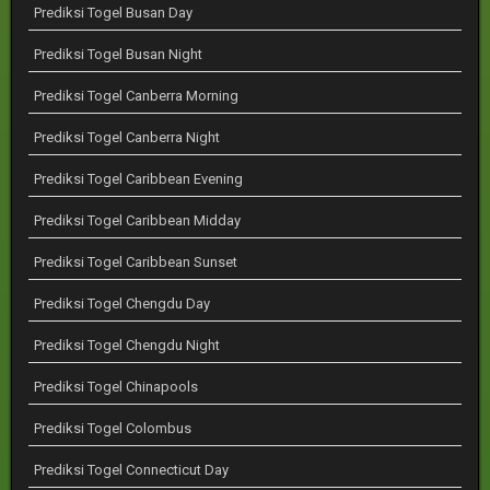
Prediksi Togel Busan Day
Prediksi Togel Busan Night
Prediksi Togel Canberra Morning
Prediksi Togel Canberra Night
Prediksi Togel Caribbean Evening
Prediksi Togel Caribbean Midday
Prediksi Togel Caribbean Sunset
Prediksi Togel Chengdu Day
Prediksi Togel Chengdu Night
Prediksi Togel Chinapools
Prediksi Togel Colombus
Prediksi Togel Connecticut Day