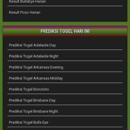
Result BullsEye Harian
Result Pcso Harian
PREDIKSI TOGEL HARI INI
Prediksi Togel Adelaide Day
Prediksi Togel Adelaide Night
Prediksi Togel Arkansas Evening
Prediksi Togel Arkansas Midday
Prediksi Togel Bonoloto
Prediksi Togel Brisbane Day
Prediksi Togel Brisbane Night
Prediksi Togel Bulls Eye