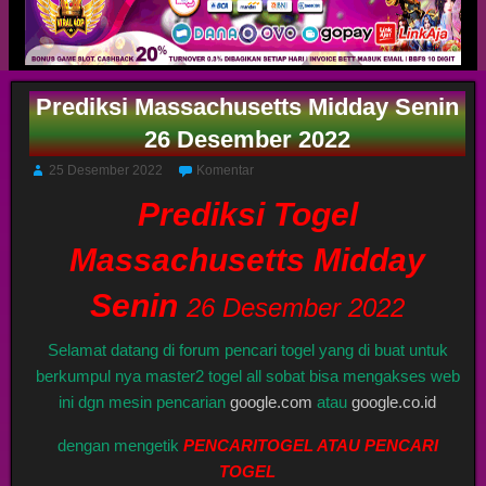
Prediksi Massachusetts Midday Senin
26 Desember 2022
25 Desember 2022
Komentar
Prediksi Togel
Massachusetts Midday
Senin
26 Desember 2022
Selamat datang di forum pencari togel yang di buat untuk
berkumpul nya master2 togel all sobat bisa mengakses web
ini dgn mesin pencarian
google.com
atau
google.co.id
dengan mengetik
PENCARITOGEL ATAU PENCARI
TOGEL