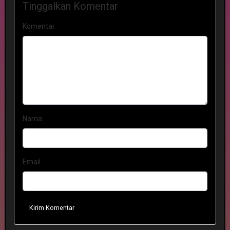
Tinggalkan Komentar
Komentar
Nama
Email
Kirim Komentar