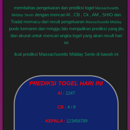
membahas pengeluaran dan prediksi togel
Massachusetts
dengan mencari AI , CB , Ck , AM , SHIO dan
Midday
Senin
Tradal memacu dari result pengeluaran
Massachusetts Midday
pools kemaren dan minggu lalu menjadikan prediksi yang jitu
dan akurat untuk mencari angka togel yang akan result hari
ini
ikuti prediksi Massachusetts Midday Senin di bawah ini
PREDIKSI TOGEL HARI INI
AI :
1247
CB :
4 / 8
KEPALA :
123456789