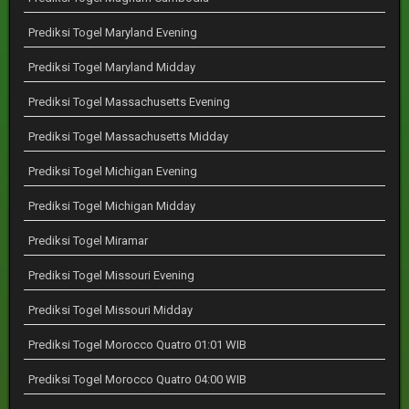
Prediksi Togel Maryland Evening
Prediksi Togel Maryland Midday
Prediksi Togel Massachusetts Evening
Prediksi Togel Massachusetts Midday
Prediksi Togel Michigan Evening
Prediksi Togel Michigan Midday
Prediksi Togel Miramar
Prediksi Togel Missouri Evening
Prediksi Togel Missouri Midday
Prediksi Togel Morocco Quatro 01:01 WIB
Prediksi Togel Morocco Quatro 04:00 WIB