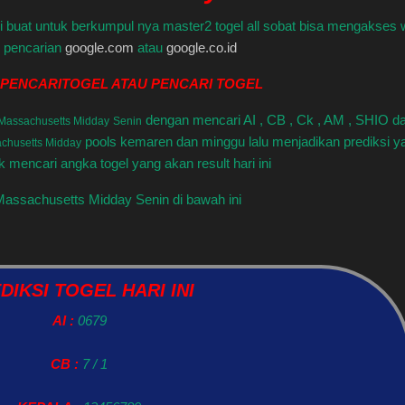
di buat untuk berkumpul nya master2 togel all sobat bisa mengakses
n pencarian
google.com
atau
google.co.id
k
PENCARITOGEL ATAU PENCARI TOGEL
dengan mencari AI , CB , Ck , AM , SHIO d
Massachusetts Midday
Senin
pools kemaren dan minggu lalu menjadikan prediksi y
chusetts Midday
uk mencari angka togel yang akan result hari ini
i Massachusetts Midday Senin di bawah ini
DIKSI TOGEL HARI INI
AI :
0679
CB :
7 / 1