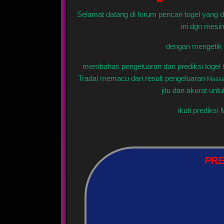
Selamat datang di forum pencari togel yang 
ini dgn mesi
dengan mengeti
membahas pengeluaran dan prediksi togel
Tradal memacu dari result pengeluaran
Massa
jitu dan akurat unt
ikuti prediks
PRE