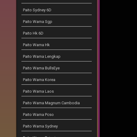
Paito Sydney 6D
Paito Warna Sgp
Paito Hk 6D
Paito Warna Hk
Paito Warna Lengkap
Paito Warna BullsEye
Paito Warna Korea
Paito Warna Laos
Paito Warna Magnum Cambodia
Paito Warna Pcso
Paito Warna Sydney