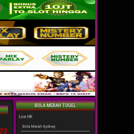
BOLA MERAH TOGEL
Live HK
Bola Merah Sydney
23