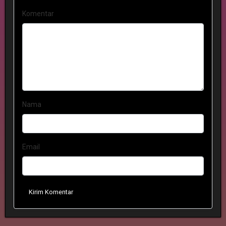
Komentar
Nama
Email
Kirim Komentar