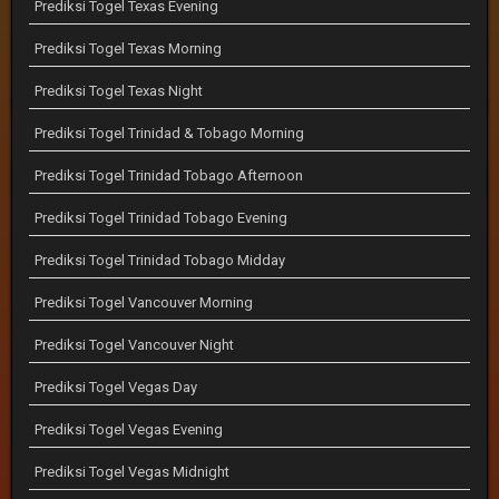
Prediksi Togel Texas Evening
Prediksi Togel Texas Morning
Prediksi Togel Texas Night
Prediksi Togel Trinidad & Tobago Morning
Prediksi Togel Trinidad Tobago Afternoon
Prediksi Togel Trinidad Tobago Evening
Prediksi Togel Trinidad Tobago Midday
Prediksi Togel Vancouver Morning
Prediksi Togel Vancouver Night
Prediksi Togel Vegas Day
Prediksi Togel Vegas Evening
Prediksi Togel Vegas Midnight