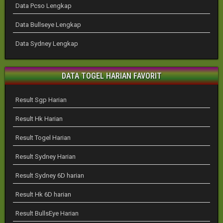
Data Pcso Lengkap
Data Bullseye Lengkap
Data Sydney Lengkap
DATA TOGEL HARIAN FAVORIT
Result Sgp Harian
Result Hk Harian
Result Togel Harian
Result Sydney Harian
Result Sydney 6D harian
Result Hk 6D harian
Result BullsEye Harian