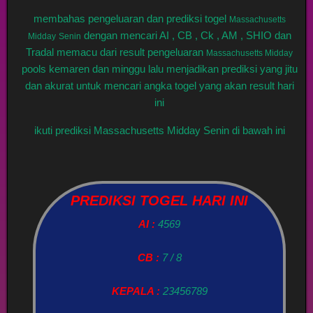
membahas pengeluaran dan prediksi togel
Massachusetts
dengan mencari AI , CB , Ck , AM , SHIO dan
Midday
Senin
Tradal memacu dari result pengeluaran
Massachusetts Midday
pools kemaren dan minggu lalu menjadikan prediksi yang jitu
dan akurat untuk mencari angka togel yang akan result hari
ini
ikuti prediksi Massachusetts Midday Senin di bawah ini
PREDIKSI TOGEL HARI INI
AI :
4569
CB :
7 / 8
KEPALA :
23456789