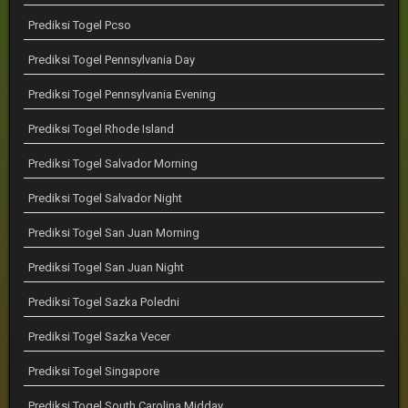
Prediksi Togel Pcso
Prediksi Togel Pennsylvania Day
Prediksi Togel Pennsylvania Evening
Prediksi Togel Rhode Island
Prediksi Togel Salvador Morning
Prediksi Togel Salvador Night
Prediksi Togel San Juan Morning
Prediksi Togel San Juan Night
Prediksi Togel Sazka Poledni
Prediksi Togel Sazka Vecer
Prediksi Togel Singapore
Prediksi Togel South Carolina Midday