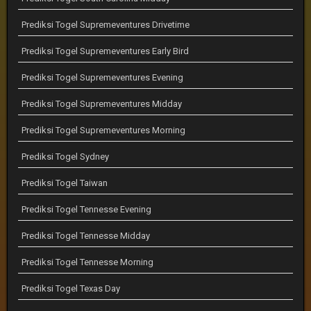
Prediksi Togel Supremeventures Drivetime
Prediksi Togel Supremeventures Early Bird
Prediksi Togel Supremeventures Evening
Prediksi Togel Supremeventures Midday
Prediksi Togel Supremeventures Morning
Prediksi Togel Sydney
Prediksi Togel Taiwan
Prediksi Togel Tennesse Evening
Prediksi Togel Tennesse Midday
Prediksi Togel Tennesse Morning
Prediksi Togel Texas Day