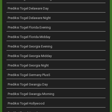
Prediksi Togel Delaware Day
Prediksi Togel Delaware Night
Prediksi Togel Florida Evening
Prediksi Togel Florida Midday
Prediksi Togel Georgia Evening
Prediksi Togel Georgia Midday
Prediksi Togel Georgia Night
Prediksi Togel Germany Plus5
Prediksi Togel Gwangju Day
Prediksi Togel Gwangju Morning
Prediksi Togel Hollywood