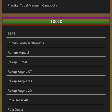
Prediksi Togel Magnum Cambodia
TOOLS
BBFS
Rumus Prediksi Otomatis
Rumus Manual
Rekap Kumat
Rekap Angka CT
Rekap Angka 3D
Rekap Angka 2D
Pola Dasar All
Pola Dasar