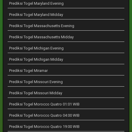
Prediksi Togel Maryland Evening
Prediksi Togel Maryland Midday
Prediksi Togel Massachusetts Evening
Prediksi Togel Massachusetts Midday
Prediksi Togel Michigan Evening
Prediksi Togel Michigan Midday
Prediksi Togel Miramar
Prediksi Togel Missouri Evening
Prediksi Togel Missouri Midday
Prediksi Togel Morocco Quatro 01:01 WIB
Prediksi Togel Morocco Quatro 04:00 WIB
Prediksi Togel Morocco Quatro 19:00 WIB