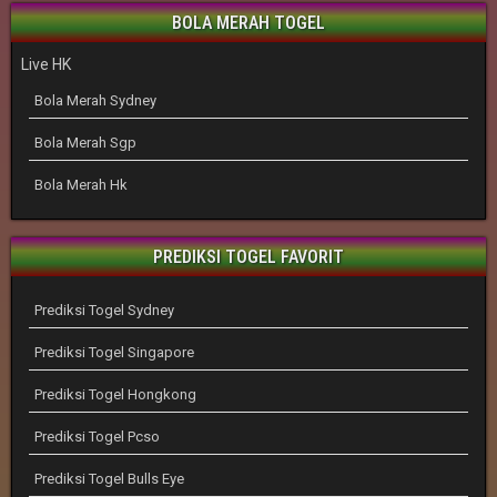
BOLA MERAH TOGEL
Live HK
Bola Merah Sydney
Bola Merah Sgp
Bola Merah Hk
PREDIKSI TOGEL FAVORIT
Prediksi Togel Sydney
Prediksi Togel Singapore
Prediksi Togel Hongkong
Prediksi Togel Pcso
Prediksi Togel Bulls Eye