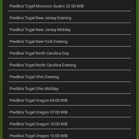
Prediksi Togel Morocco Quatro 22:00 WIB
Prediksi Togel New Jersey Evening
Prediksi Togel New Jersey Midday
Prediksi Togel New York Evening
Prediksi Togel North Carolina Day
Prediksi Togel North Carolina Evening
Prediksi Togel Ohio Evening
Prediksi Togel Ohio Midday
Prediksi Togel Oregon 04:00 WIB
Prediksi Togel Oregon 07:00 WIB
Prediksi Togel Oregon 10:00 WIB
Prediksi Togel Oregon 13:00 WIB