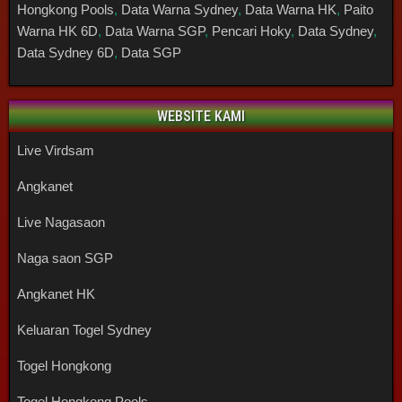
Hongkong Pools
,
Data Warna Sydney
,
Data Warna HK
,
Paito
Warna HK 6D
,
Data Warna SGP
,
Pencari Hoky
,
Data Sydney
,
Data Sydney 6D
,
Data SGP
WEBSITE KAMI
Live Virdsam
Angkanet
Live Nagasaon
Naga saon SGP
Angkanet HK
Keluaran Togel Sydney
Togel Hongkong
Togel Hongkong Pools