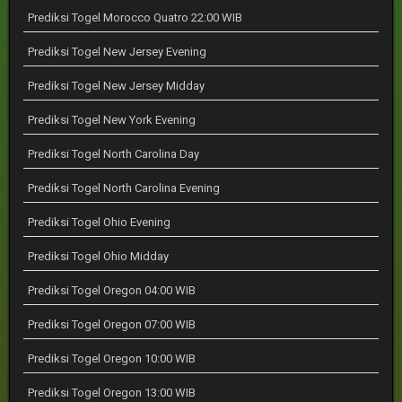
Prediksi Togel Morocco Quatro 22:00 WIB
Prediksi Togel New Jersey Evening
Prediksi Togel New Jersey Midday
Prediksi Togel New York Evening
Prediksi Togel North Carolina Day
Prediksi Togel North Carolina Evening
Prediksi Togel Ohio Evening
Prediksi Togel Ohio Midday
Prediksi Togel Oregon 04:00 WIB
Prediksi Togel Oregon 07:00 WIB
Prediksi Togel Oregon 10:00 WIB
Prediksi Togel Oregon 13:00 WIB