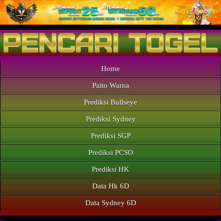
Home
Paito Warna
Prediksi Bullseye
Prediksi Sydney
Prediksi SGP
Prediksi PCSO
Prediksi HK
Data Hk 6D
Data Sydney 6D