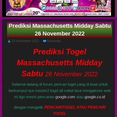
Prediksi Massachusetts Midday Sabtu
26 November 2022
25 November 2022
Komentar
Prediksi Togel
Massachusetts Midday
Sabtu
26 November 2022
Selamat datang di forum pencari togel yang di buat untuk
berkumpul nya master2 togel all sobat bisa mengakses web
ini dgn mesin pencarian
google.com
atau
google.co.id
dengan mengetik
PENCARITOGEL ATAU PENCARI
TOGEL