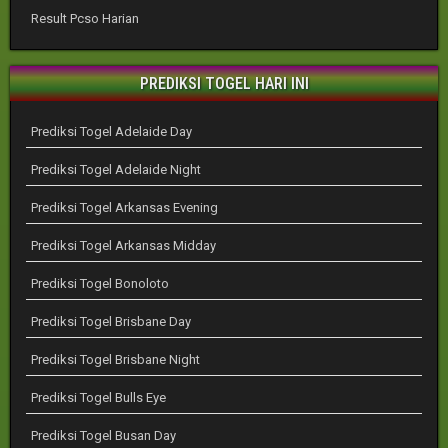
Result Pcso Harian
PREDIKSI TOGEL HARI INI
Prediksi Togel Adelaide Day
Prediksi Togel Adelaide Night
Prediksi Togel Arkansas Evening
Prediksi Togel Arkansas Midday
Prediksi Togel Bonoloto
Prediksi Togel Brisbane Day
Prediksi Togel Brisbane Night
Prediksi Togel Bulls Eye
Prediksi Togel Busan Day