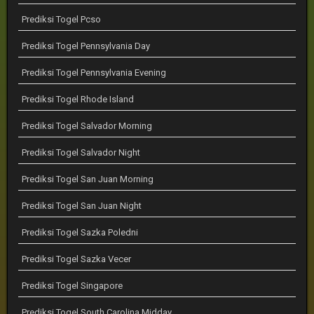
Prediksi Togel Pcso
Prediksi Togel Pennsylvania Day
Prediksi Togel Pennsylvania Evening
Prediksi Togel Rhode Island
Prediksi Togel Salvador Morning
Prediksi Togel Salvador Night
Prediksi Togel San Juan Morning
Prediksi Togel San Juan Night
Prediksi Togel Sazka Poledni
Prediksi Togel Sazka Vecer
Prediksi Togel Singapore
Prediksi Togel South Carolina Midday