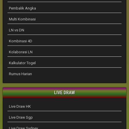
Pembalik Angka
Multi Kombinasi
LN vs DN
Kombinasi 4D
Kolaborasi LN
Kalkulator Togel
Rumus Harian
LIVE DRAW
Live Draw HK
Live Draw Sgp
Live Draw Sydney