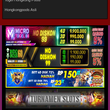
Hongkongpools Asli