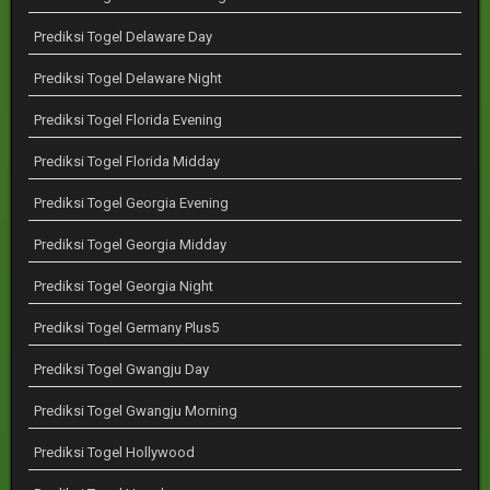
Prediksi Togel Delaware Day
Prediksi Togel Delaware Night
Prediksi Togel Florida Evening
Prediksi Togel Florida Midday
Prediksi Togel Georgia Evening
Prediksi Togel Georgia Midday
Prediksi Togel Georgia Night
Prediksi Togel Germany Plus5
Prediksi Togel Gwangju Day
Prediksi Togel Gwangju Morning
Prediksi Togel Hollywood