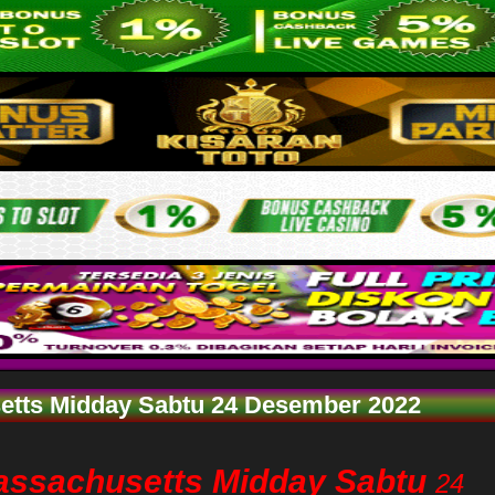
etts Midday Sabtu 24 Desember 2022
Massachusetts Midday Sabtu
24