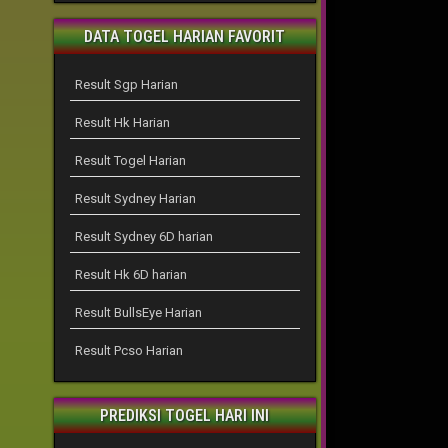
DATA TOGEL HARIAN FAVORIT
Result Sgp Harian
Result Hk Harian
Result Togel Harian
Result Sydney Harian
Result Sydney 6D harian
Result Hk 6D harian
Result BullsEye Harian
Result Pcso Harian
PREDIKSI TOGEL HARI INI