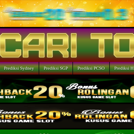
Prediksi Sydney
Prediksi SGP
Prediksi PCSO
Prediksi 