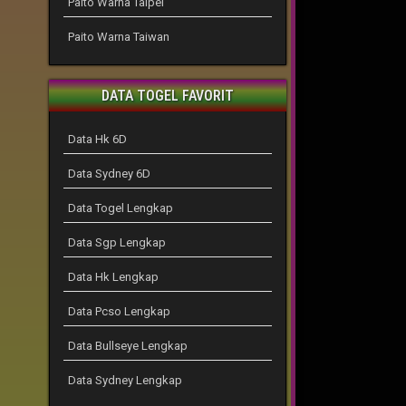
Paito Warna Taipei
Paito Warna Taiwan
DATA TOGEL FAVORIT
Data Hk 6D
Data Sydney 6D
Data Togel Lengkap
Data Sgp Lengkap
Data Hk Lengkap
Data Pcso Lengkap
Data Bullseye Lengkap
Data Sydney Lengkap