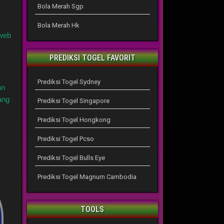
Bola Merah Sgp
Bola Merah Hk
 web
PREDIKSI TOGEL FAVORIT
Prediksi Togel Sydney
an
ang
Prediksi Togel Singapore
Prediksi Togel Hongkong
Prediksi Togel Pcso
Prediksi Togel Bulls Eye
Prediksi Togel Magnum Cambodia
TOOLS