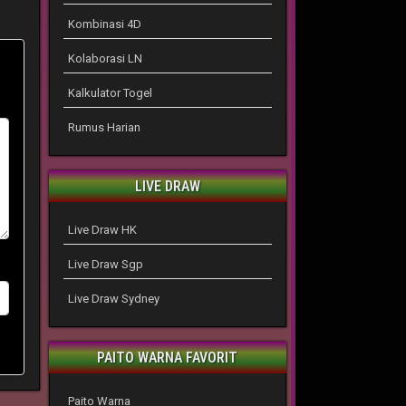
Kombinasi 4D
Kolaborasi LN
Kalkulator Togel
Rumus Harian
LIVE DRAW
Live Draw HK
Live Draw Sgp
Live Draw Sydney
PAITO WARNA FAVORIT
Paito Warna