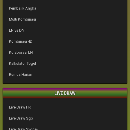
Pembalik Angka
Multi Kombinasi
LN vs DN
Kombinasi 4D
Kolaborasi LN
Kalkulator Togel
Rumus Harian
LIVE DRAW
Live Draw HK
Live Draw Sgp
Live Draw Sydney