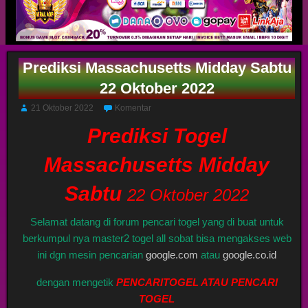
Prediksi Massachusetts Midday Sabtu
22 Oktober 2022
21 Oktober 2022
Komentar
Prediksi Togel
Massachusetts Midday
Sabtu
22 Oktober 2022
Selamat datang di forum pencari togel yang di buat untuk
berkumpul nya master2 togel all sobat bisa mengakses web
ini dgn mesin pencarian
google.com
atau
google.co.id
dengan mengetik
PENCARITOGEL ATAU PENCARI
TOGEL