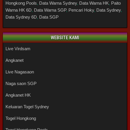
Hongkong Pools
,
Data Warna Sydney
,
Data Warna HK
,
Paito
Warna HK 6D
,
Data Warna SGP
,
Pencari Hoky
,
Data Sydney
,
Data Sydney 6D
,
Data SGP
WEBSITE KAMI
Live Virdsam
Angkanet
Live Nagasaon
Naga saon SGP
Angkanet HK
Keluaran Togel Sydney
Togel Hongkong
Togel Hongkong Pools