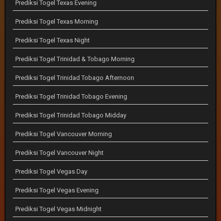
Prediksi Togel Texas Evening
Prediksi Togel Texas Morning
Prediksi Togel Texas Night
Prediksi Togel Trinidad & Tobago Morning
Prediksi Togel Trinidad Tobago Afternoon
Prediksi Togel Trinidad Tobago Evening
Prediksi Togel Trinidad Tobago Midday
Prediksi Togel Vancouver Morning
Prediksi Togel Vancouver Night
Prediksi Togel Vegas Day
Prediksi Togel Vegas Evening
Prediksi Togel Vegas Midnight