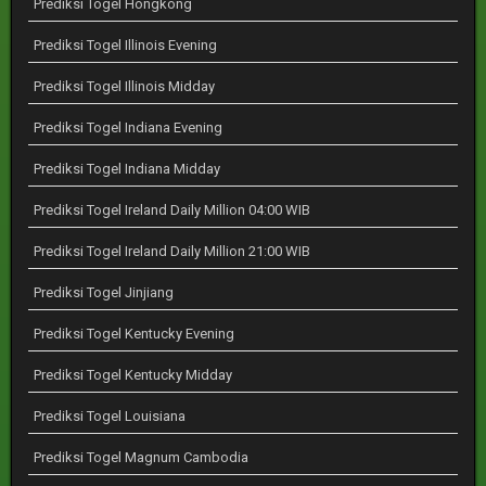
Prediksi Togel Hongkong
Prediksi Togel Illinois Evening
Prediksi Togel Illinois Midday
Prediksi Togel Indiana Evening
Prediksi Togel Indiana Midday
Prediksi Togel Ireland Daily Million 04:00 WIB
Prediksi Togel Ireland Daily Million 21:00 WIB
Prediksi Togel Jinjiang
Prediksi Togel Kentucky Evening
Prediksi Togel Kentucky Midday
Prediksi Togel Louisiana
Prediksi Togel Magnum Cambodia