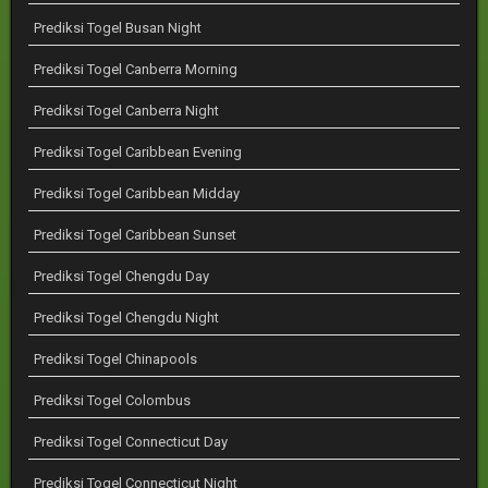
Prediksi Togel Busan Night
Prediksi Togel Canberra Morning
Prediksi Togel Canberra Night
Prediksi Togel Caribbean Evening
Prediksi Togel Caribbean Midday
Prediksi Togel Caribbean Sunset
Prediksi Togel Chengdu Day
Prediksi Togel Chengdu Night
Prediksi Togel Chinapools
Prediksi Togel Colombus
Prediksi Togel Connecticut Day
Prediksi Togel Connecticut Night