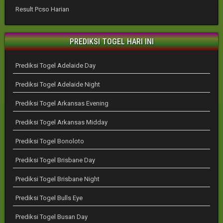
Result Pcso Harian
PREDIKSI TOGEL HARI INI
Prediksi Togel Adelaide Day
Prediksi Togel Adelaide Night
Prediksi Togel Arkansas Evening
Prediksi Togel Arkansas Midday
Prediksi Togel Bonoloto
Prediksi Togel Brisbane Day
Prediksi Togel Brisbane Night
Prediksi Togel Bulls Eye
Prediksi Togel Busan Day