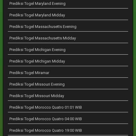
Prediksi Togel Maryland Evening
Prediksi Togel Maryland Midday
Prediksi Togel Massachusetts Evening
Prediksi Togel Massachusetts Midday
Prediksi Togel Michigan Evening
Prediksi Togel Michigan Midday
Prediksi Togel Miramar
Prediksi Togel Missouri Evening
Prediksi Togel Missouri Midday
Prediksi Togel Morocco Quatro 01:01 WIB
Prediksi Togel Morocco Quatro 04:00 WIB
Prediksi Togel Morocco Quatro 19:00 WIB