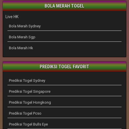
BOLA MERAH TOGEL
Live HK
Bola Merah Sydney
Bola Merah Sgp
Bola Merah Hk
PREDIKSI TOGEL FAVORIT
Prediksi Togel Sydney
Prediksi Togel Singapore
Prediksi Togel Hongkong
Prediksi Togel Pcso
Prediksi Togel Bulls Eye