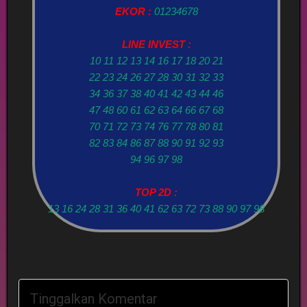
EKOR :
01234678
LINE INVEST :
10 11 12 13 14 16 17 18 20 21
22 23 24 26 27 28 30 31 32 33
34 36 37 38 40 41 42 43 44 46
47 48 60 61 62 63 64 66 67 68
70 71 72 73 74 76 77 78 80 81
82 83 84 86 87 88 90 91 92 93
94 96 97 98
TOP 2D :
13 16 24 28 31 36 40 41 62 63 72 73 88 90 97 98
Tinggalkan Komentar