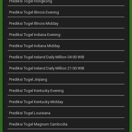
Prediksi Togel Hongkong
Prediksi Togel Illinois Evening
Prediksi Togel Illinois Midday
Prediksi Togel Indiana Evening
Prediksi Togel Indiana Midday
Prediksi Togel Ireland Daily Million 04:00 WIB
Prediksi Togel Ireland Daily Million 21:00 WIB
Prediksi Togel Jinjiang
Prediksi Togel Kentucky Evening
Prediksi Togel Kentucky Midday
Prediksi Togel Louisiana
Prediksi Togel Magnum Cambodia