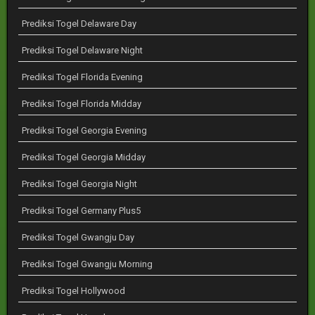
Prediksi Togel Delaware Day
Prediksi Togel Delaware Night
Prediksi Togel Florida Evening
Prediksi Togel Florida Midday
Prediksi Togel Georgia Evening
Prediksi Togel Georgia Midday
Prediksi Togel Georgia Night
Prediksi Togel Germany Plus5
Prediksi Togel Gwangju Day
Prediksi Togel Gwangju Morning
Prediksi Togel Hollywood