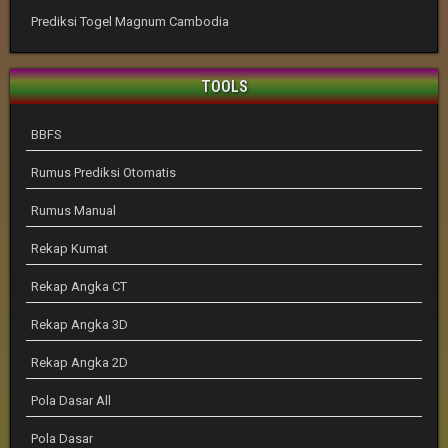
Prediksi Togel Magnum Cambodia
TOOLS
BBFS
Rumus Prediksi Otomatis
Rumus Manual
Rekap Kumat
Rekap Angka CT
Rekap Angka 3D
Rekap Angka 2D
Pola Dasar All
Pola Dasar