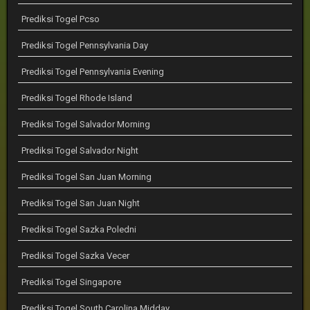
Prediksi Togel Pcso
Prediksi Togel Pennsylvania Day
Prediksi Togel Pennsylvania Evening
Prediksi Togel Rhode Island
Prediksi Togel Salvador Morning
Prediksi Togel Salvador Night
Prediksi Togel San Juan Morning
Prediksi Togel San Juan Night
Prediksi Togel Sazka Poledni
Prediksi Togel Sazka Vecer
Prediksi Togel Singapore
Prediksi Togel South Carolina Midday