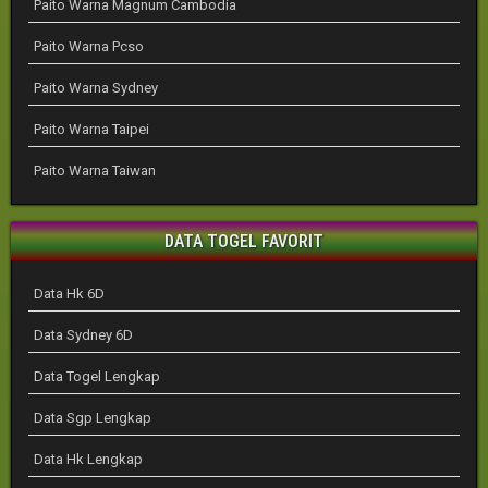
Paito Warna Magnum Cambodia
Paito Warna Pcso
Paito Warna Sydney
Paito Warna Taipei
Paito Warna Taiwan
DATA TOGEL FAVORIT
Data Hk 6D
Data Sydney 6D
Data Togel Lengkap
Data Sgp Lengkap
Data Hk Lengkap