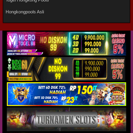
Hongkongpools Asli