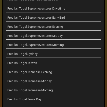
Prediksi Togel Supremeventures Drivetime
Prediksi Togel Supremeventures Early Bird
Prediksi Togel Supremeventures Evening
Prediksi Togel Supremeventures Midday
Prediksi Togel Supremeventures Morning
Prediksi Togel Sydney
Prediksi Togel Taiwan
Prediksi Togel Tennesse Evening
Prediksi Togel Tennesse Midday
Prediksi Togel Tennesse Morning
Prediksi Togel Texas Day