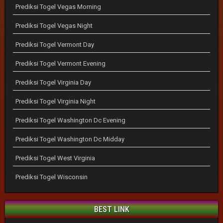
Prediksi Togel Vegas Morning
Prediksi Togel Vegas Night
Prediksi Togel Vermont Day
Prediksi Togel Vermont Evening
Prediksi Togel Virginia Day
Prediksi Togel Virginia Night
Prediksi Togel Washington Dc Evening
Prediksi Togel Washington Dc Midday
Prediksi Togel West Virginia
Prediksi Togel Wisconsin
BEST LINK