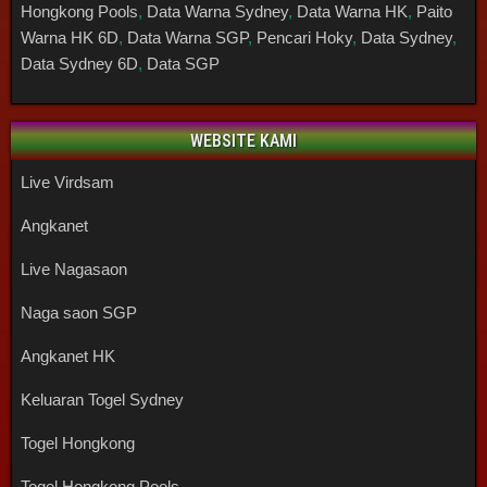
Hongkong Pools
,
Data Warna Sydney
,
Data Warna HK
,
Paito
Warna HK 6D
,
Data Warna SGP
,
Pencari Hoky
,
Data Sydney
,
Data Sydney 6D
,
Data SGP
WEBSITE KAMI
Live Virdsam
Angkanet
Live Nagasaon
Naga saon SGP
Angkanet HK
Keluaran Togel Sydney
Togel Hongkong
Togel Hongkong Pools