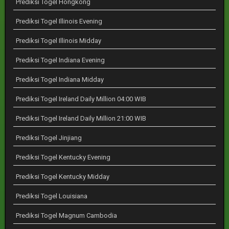
Prediksi Togel Hongkong
Prediksi Togel Illinois Evening
Prediksi Togel Illinois Midday
Prediksi Togel Indiana Evening
Prediksi Togel Indiana Midday
Prediksi Togel Ireland Daily Million 04:00 WIB
Prediksi Togel Ireland Daily Million 21:00 WIB
Prediksi Togel Jinjiang
Prediksi Togel Kentucky Evening
Prediksi Togel Kentucky Midday
Prediksi Togel Louisiana
Prediksi Togel Magnum Cambodia