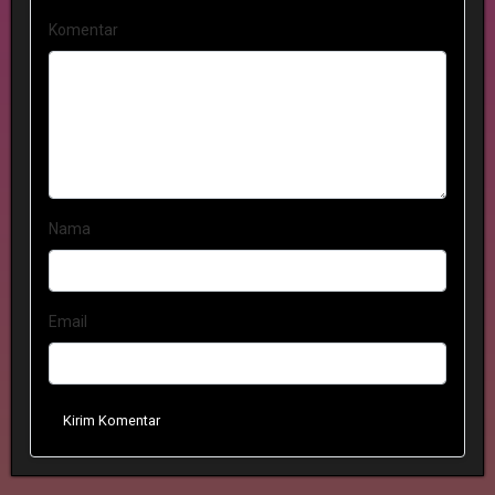
Komentar
Nama
Email
Kirim Komentar