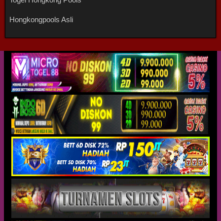
Hongkongpools Asli