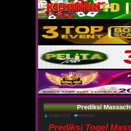
Prediksi Massach
15 April 2023
Komentar
Prediksi Togel Ma