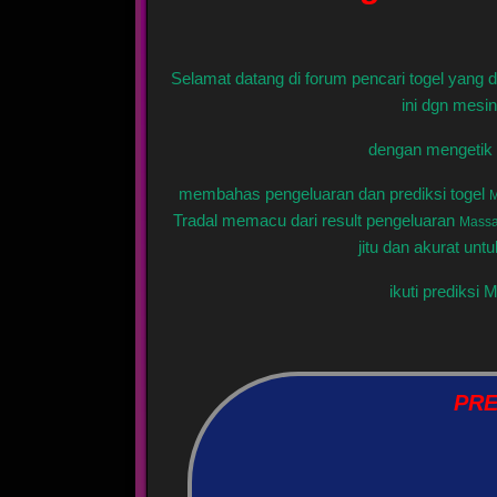
Selamat datang di forum pencari togel yang 
ini dgn mesi
dengan mengeti
membahas pengeluaran dan prediksi togel
M
Tradal memacu dari result pengeluaran
Massa
jitu dan akurat unt
ikuti prediksi
PRE