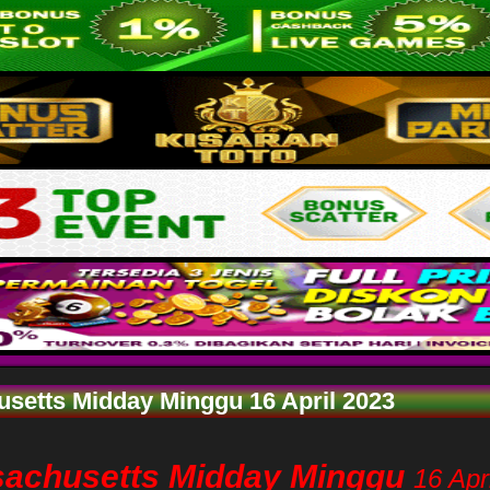
usetts Midday Minggu 16 April 2023
ssachusetts Midday Minggu
16 Apri