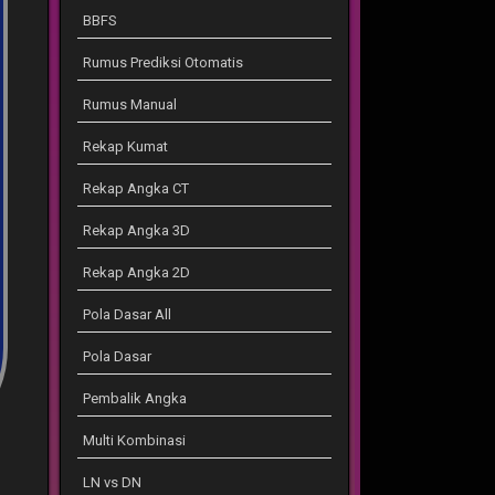
BBFS
Rumus Prediksi Otomatis
Rumus Manual
Rekap Kumat
Rekap Angka CT
Rekap Angka 3D
Rekap Angka 2D
Pola Dasar All
Pola Dasar
Pembalik Angka
Multi Kombinasi
LN vs DN