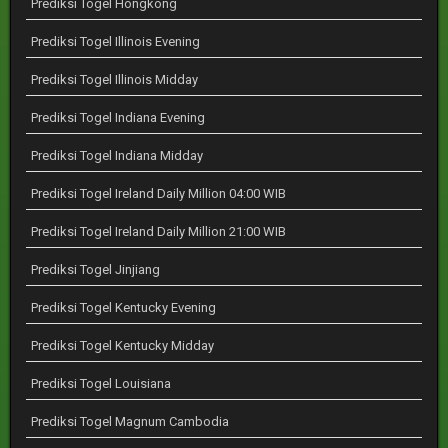
Prediksi Togel Hongkong
Prediksi Togel Illinois Evening
Prediksi Togel Illinois Midday
Prediksi Togel Indiana Evening
Prediksi Togel Indiana Midday
Prediksi Togel Ireland Daily Million 04:00 WIB
Prediksi Togel Ireland Daily Million 21:00 WIB
Prediksi Togel Jinjiang
Prediksi Togel Kentucky Evening
Prediksi Togel Kentucky Midday
Prediksi Togel Louisiana
Prediksi Togel Magnum Cambodia