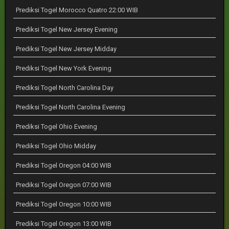
Prediksi Togel Morocco Quatro 22:00 WIB
Prediksi Togel New Jersey Evening
Prediksi Togel New Jersey Midday
Prediksi Togel New York Evening
Prediksi Togel North Carolina Day
Prediksi Togel North Carolina Evening
Prediksi Togel Ohio Evening
Prediksi Togel Ohio Midday
Prediksi Togel Oregon 04:00 WIB
Prediksi Togel Oregon 07:00 WIB
Prediksi Togel Oregon 10:00 WIB
Prediksi Togel Oregon 13:00 WIB