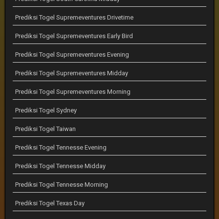
Prediksi Togel Supremeventures Drivetime
Prediksi Togel Supremeventures Early Bird
Prediksi Togel Supremeventures Evening
Prediksi Togel Supremeventures Midday
Prediksi Togel Supremeventures Morning
Prediksi Togel Sydney
Prediksi Togel Taiwan
Prediksi Togel Tennesse Evening
Prediksi Togel Tennesse Midday
Prediksi Togel Tennesse Morning
Prediksi Togel Texas Day