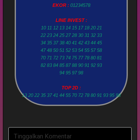
EKOR :
01234578
LINE INVEST :
10 11 12 13 14 15 17 18 20 21
22 23 24 25 27 28 30 31 32 33
34 35 37 38 40 41 42 43 44 45
47 48 50 51 52 53 54 55 57 58
70 71 72 73 74 75 77 78 80 81
82 83 84 85 87 88 90 91 92 93
94 95 97 98
TOP 2D :
13 20 22 35 37 41 44 55 70 72 78 80 91 93 95 98
Tinggalkan Komentar