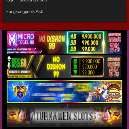
Hongkongpools Asli