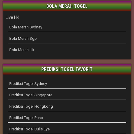
BOLA MERAH TOGEL
Live HK
Bola Merah Sydney
Bola Merah Sgp
Bola Merah Hk
PREDIKSI TOGEL FAVORIT
Prediksi Togel Sydney
Prediksi Togel Singapore
Prediksi Togel Hongkong
Prediksi Togel Pcso
Prediksi Togel Bulls Eye