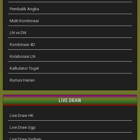
Pembalik Angka
Multi Kombinasi
LN vs DN
Kombinasi 4D
Kolaborasi LN
Kalkulator Togel
Rumus Harian
LIVE DRAW
Live Draw HK
Live Draw Sgp
Live Draw Sydney