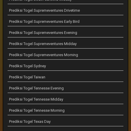
Prediksi Togel Supremeventures Drivetime
Prediksi Togel Supremeventures Early Bird
Prediksi Togel Supremeventures Evening
Prediksi Togel Supremeventures Midday
Prediksi Togel Supremeventures Morning
Prediksi Togel Sydney
Prediksi Togel Taiwan
Prediksi Togel Tennesse Evening
Prediksi Togel Tennesse Midday
Prediksi Togel Tennesse Morning
Prediksi Togel Texas Day