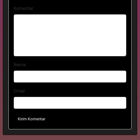
Komentar
Nama
Email
Kirim Komentar