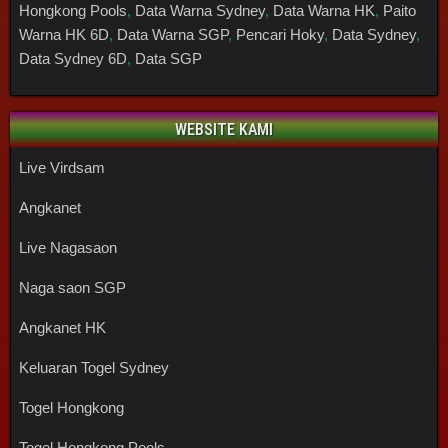
Hongkong Pools
,
Data Warna Sydney
,
Data Warna HK
,
Paito
Warna HK 6D
,
Data Warna SGP
,
Pencari Hoky
,
Data Sydney
,
Data Sydney 6D
,
Data SGP
WEBSITE KAMI
Live Virdsam
Angkanet
Live Nagasaon
Naga saon SGP
Angkanet HK
Keluaran Togel Sydney
Togel Hongkong
Togel Hongkong Pools