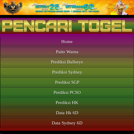
Home
Paito Warna
Prediksi Bullseye
Prediksi Sydney
Prediksi SGP
Prediksi PCSO
Prediksi HK
Data Hk 6D
Data Sydney 6D