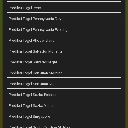
Prediksi Togel Pcso
Prediksi Togel Pennsylvania Day
Prediksi Togel Pennsylvania Evening
Prediksi Togel Rhode Island
Prediksi Togel Salvador Morning
Prediksi Togel Salvador Night
Prediksi Togel San Juan Morning
Prediksi Togel San Juan Night
Prediksi Togel Sazka Poledni
Prediksi Togel Sazka Vecer
Prediksi Togel Singapore
Prediksi Togel South Carolina Midday