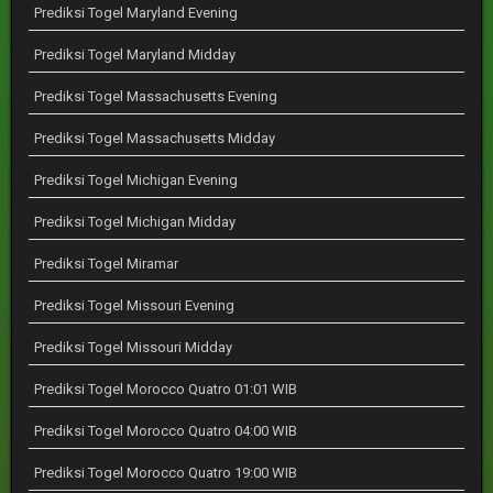
Prediksi Togel Maryland Evening
Prediksi Togel Maryland Midday
Prediksi Togel Massachusetts Evening
Prediksi Togel Massachusetts Midday
Prediksi Togel Michigan Evening
Prediksi Togel Michigan Midday
Prediksi Togel Miramar
Prediksi Togel Missouri Evening
Prediksi Togel Missouri Midday
Prediksi Togel Morocco Quatro 01:01 WIB
Prediksi Togel Morocco Quatro 04:00 WIB
Prediksi Togel Morocco Quatro 19:00 WIB