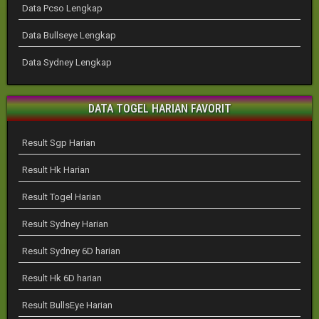
Data Pcso Lengkap
Data Bullseye Lengkap
Data Sydney Lengkap
DATA TOGEL HARIAN FAVORIT
Result Sgp Harian
Result Hk Harian
Result Togel Harian
Result Sydney Harian
Result Sydney 6D harian
Result Hk 6D harian
Result BullsEye Harian