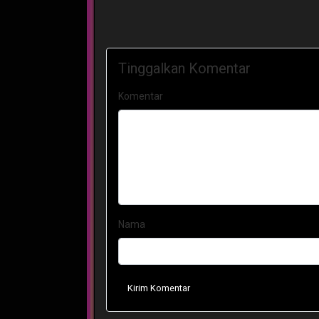
Tinggalkan Komentar
Komentar
Nama
Kirim Komentar