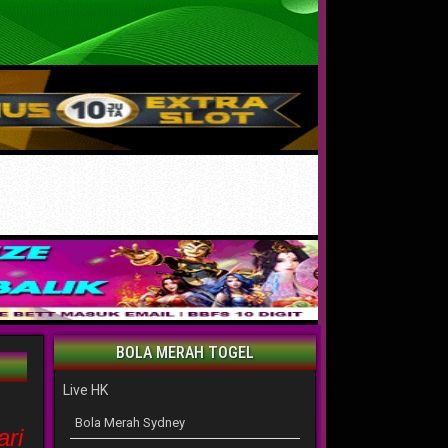
BOLA MERAH TOGEL
Live HK
Bola Merah Sydney
ari