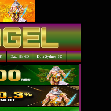
HK
Data Hk 6D
Data Sydney 6D