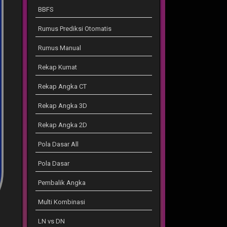
BBFS
Rumus Prediksi Otomatis
Rumus Manual
Rekap Kumat
Rekap Angka CT
Rekap Angka 3D
Rekap Angka 2D
Pola Dasar All
Pola Dasar
Pembalik Angka
Multi Kombinasi
LN vs DN