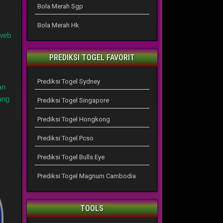
Bola Merah Sgp
Bola Merah Hk
 web
PREDIKSI TOGEL FAVORIT
Prediksi Togel Sydney
an
ang
Prediksi Togel Singapore
Prediksi Togel Hongkong
Prediksi Togel Pcso
Prediksi Togel Bulls Eye
Prediksi Togel Magnum Cambodia
TOOLS