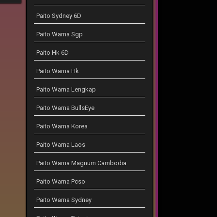
Paito Sydney 6D
Paito Warna Sgp
Paito Hk 6D
Paito Warna Hk
Paito Warna Lengkap
Paito Warna BullsEye
Paito Warna Korea
Paito Warna Laos
Paito Warna Magnum Cambodia
Paito Warna Pcso
Paito Warna Sydney