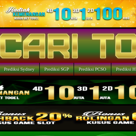
Prediksi Sydney
Prediksi SGP
Prediksi PCSO
Prediksi 