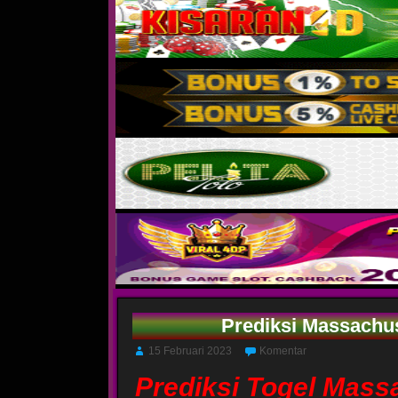
Prediksi Massachus
15 Februari 2023
Komentar
Prediksi Togel Mas