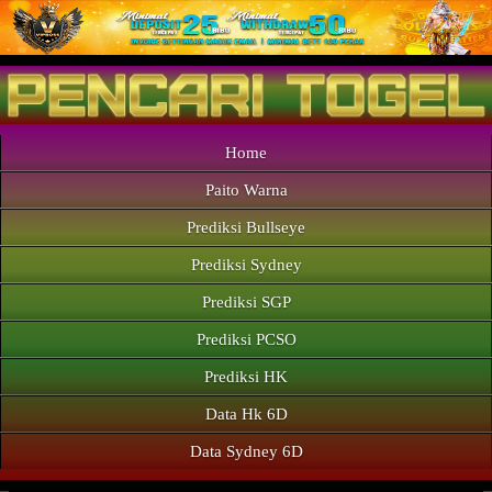
Home
Paito Warna
Prediksi Bullseye
Prediksi Sydney
Prediksi SGP
Prediksi PCSO
Prediksi HK
Data Hk 6D
Data Sydney 6D