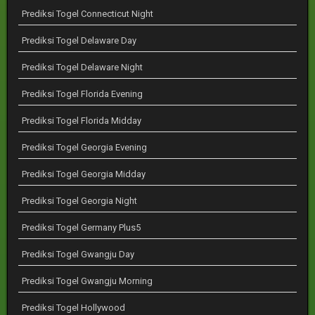
Prediksi Togel Connecticut Night
Prediksi Togel Delaware Day
Prediksi Togel Delaware Night
Prediksi Togel Florida Evening
Prediksi Togel Florida Midday
Prediksi Togel Georgia Evening
Prediksi Togel Georgia Midday
Prediksi Togel Georgia Night
Prediksi Togel Germany Plus5
Prediksi Togel Gwangju Day
Prediksi Togel Gwangju Morning
Prediksi Togel Hollywood