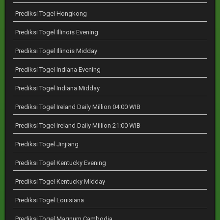
Prediksi Togel Hongkong
Prediksi Togel Illinois Evening
Prediksi Togel Illinois Midday
Prediksi Togel Indiana Evening
Prediksi Togel Indiana Midday
Prediksi Togel Ireland Daily Million 04:00 WIB
Prediksi Togel Ireland Daily Million 21:00 WIB
Prediksi Togel Jinjiang
Prediksi Togel Kentucky Evening
Prediksi Togel Kentucky Midday
Prediksi Togel Louisiana
Prediksi Togel Magnum Cambodia