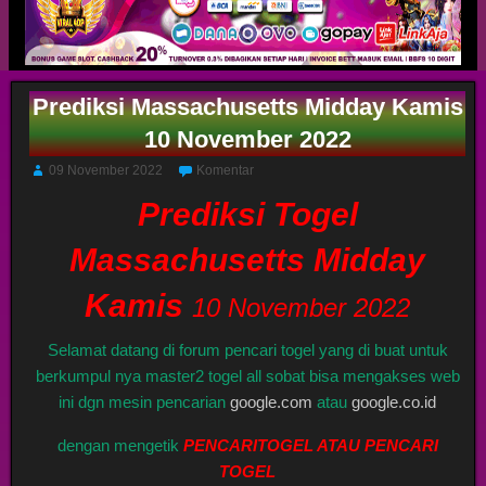
Prediksi Massachusetts Midday Kamis
10 November 2022
09 November 2022
Komentar
Prediksi Togel
Massachusetts Midday
Kamis
10 November 2022
Selamat datang di forum pencari togel yang di buat untuk
berkumpul nya master2 togel all sobat bisa mengakses web
ini dgn mesin pencarian
google.com
atau
google.co.id
dengan mengetik
PENCARITOGEL ATAU PENCARI
TOGEL