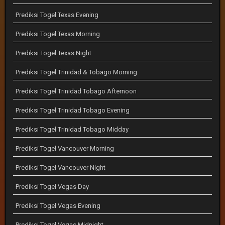
Prediksi Togel Texas Evening
Prediksi Togel Texas Morning
Prediksi Togel Texas Night
Prediksi Togel Trinidad & Tobago Morning
Prediksi Togel Trinidad Tobago Afternoon
Prediksi Togel Trinidad Tobago Evening
Prediksi Togel Trinidad Tobago Midday
Prediksi Togel Vancouver Morning
Prediksi Togel Vancouver Night
Prediksi Togel Vegas Day
Prediksi Togel Vegas Evening
Prediksi Togel Vegas Midnight