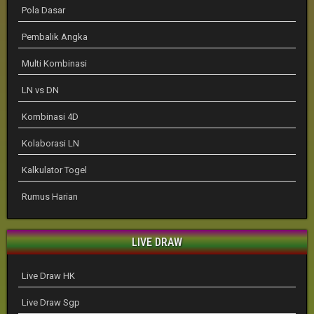
Pola Dasar
Pembalik Angka
Multi Kombinasi
LN vs DN
Kombinasi 4D
Kolaborasi LN
Kalkulator Togel
Rumus Harian
LIVE DRAW
Live Draw HK
Live Draw Sgp