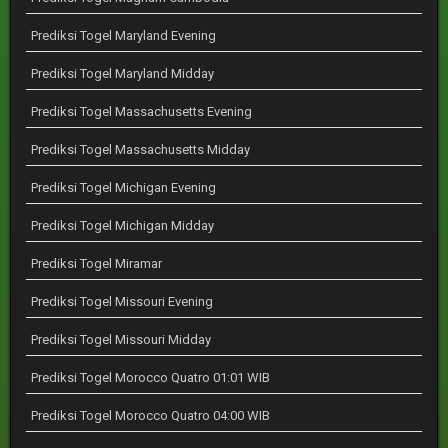
Prediksi Togel Maryland Evening
Prediksi Togel Maryland Midday
Prediksi Togel Massachusetts Evening
Prediksi Togel Massachusetts Midday
Prediksi Togel Michigan Evening
Prediksi Togel Michigan Midday
Prediksi Togel Miramar
Prediksi Togel Missouri Evening
Prediksi Togel Missouri Midday
Prediksi Togel Morocco Quatro 01:01 WIB
Prediksi Togel Morocco Quatro 04:00 WIB