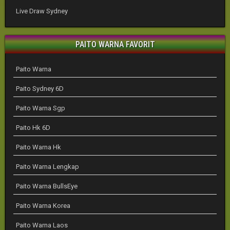
Live Draw Sydney
PAITO WARNA FAVORIT
Paito Warna
Paito Sydney 6D
Paito Warna Sgp
Paito Hk 6D
Paito Warna Hk
Paito Warna Lengkap
Paito Warna BullsEye
Paito Warna Korea
Paito Warna Laos