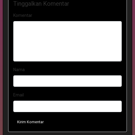
Tinggalkan Komentar
Komentar
Nama
Email
Kirim Komentar