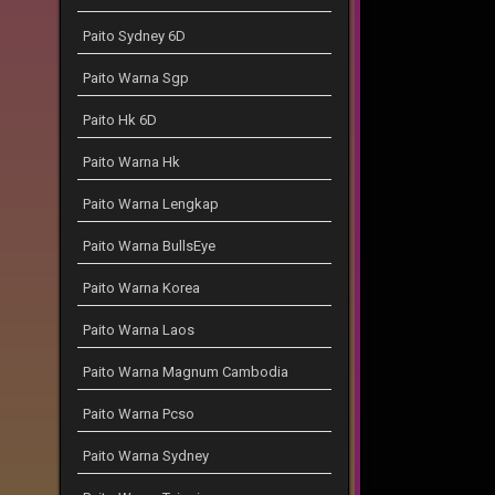
Paito Sydney 6D
Paito Warna Sgp
Paito Hk 6D
Paito Warna Hk
Paito Warna Lengkap
Paito Warna BullsEye
Paito Warna Korea
Paito Warna Laos
Paito Warna Magnum Cambodia
Paito Warna Pcso
Paito Warna Sydney