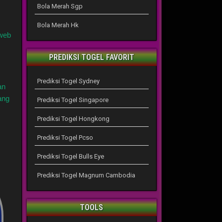
Bola Merah Sgp
Bola Merah Hk
 web
PREDIKSI TOGEL FAVORIT
Prediksi Togel Sydney
an
ang
Prediksi Togel Singapore
Prediksi Togel Hongkong
Prediksi Togel Pcso
Prediksi Togel Bulls Eye
Prediksi Togel Magnum Cambodia
TOOLS