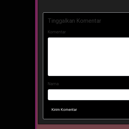
Tinggalkan Komentar
Komentar
Nama
Kirim Komentar