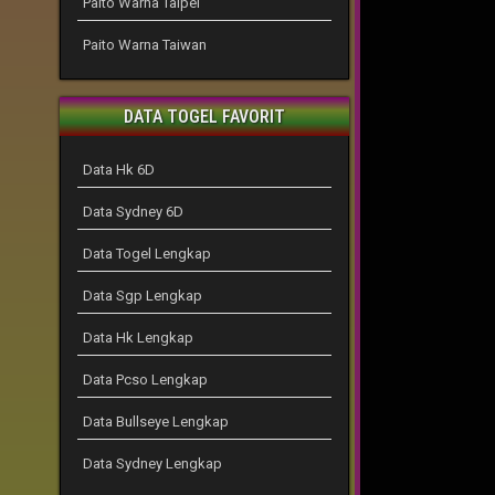
Paito Warna Taipei
Paito Warna Taiwan
DATA TOGEL FAVORIT
Data Hk 6D
Data Sydney 6D
Data Togel Lengkap
Data Sgp Lengkap
Data Hk Lengkap
Data Pcso Lengkap
Data Bullseye Lengkap
Data Sydney Lengkap