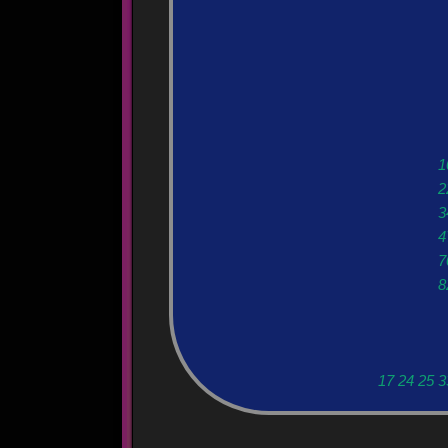
1
2
3
4
7
8
17 24 25 3