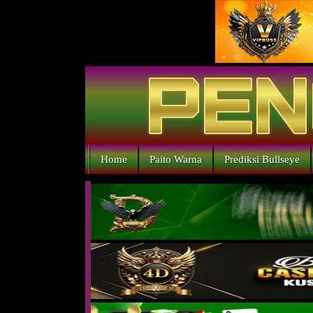
Home
Paito Warna
Prediksi Bullseye