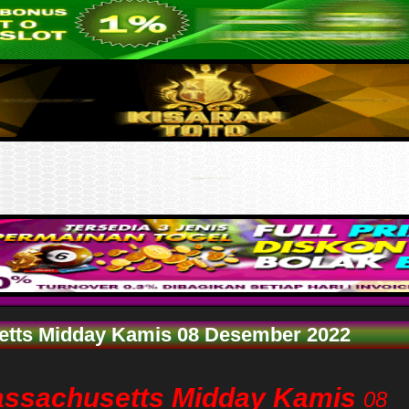
etts Midday Kamis 08 Desember 2022
Massachusetts Midday Kamis
08