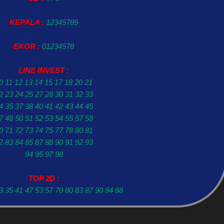
KEPALA :
12345789
EKOR :
01234578
LINE INVEST :
0 11 12 13 14 15 17 18 20 21
2 23 24 25 27 28 30 31 32 33
4 35 37 38 40 41 42 43 44 45
7 48 50 51 52 53 54 55 57 58
0 71 72 73 74 75 77 78 80 81
2 83 84 85 87 88 90 91 92 93
94 95 97 98
TOP 2D :
3 35 41 47 53 57 70 80 83 87 90 94 98