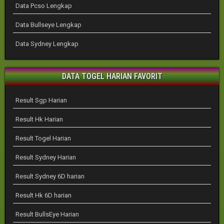
Data Pcso Lengkap
Data Bullseye Lengkap
Data Sydney Lengkap
DATA TOGEL HARIAN FAVORIT
Result Sgp Harian
Result Hk Harian
Result Togel Harian
Result Sydney Harian
Result Sydney 6D harian
Result Hk 6D harian
Result BullsEye Harian