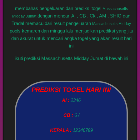
membahas pengeluaran dan prediksi togel
Massachusetts
dengan mencari AI , CB , Ck , AM , SHIO dan
Midday
Jumat
Tradal memacu dari result pengeluaran
Massachusetts Midday
pools kemaren dan minggu lalu menjadikan prediksi yang jitu
dan akurat untuk mencari angka togel yang akan result hari
ini
ikuti prediksi Massachusetts Midday Jumat di bawah ini
PREDIKSI TOGEL HARI INI
AI :
2346
CB :
6 /
KEPALA :
12346789