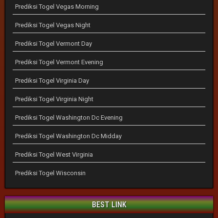
Prediksi Togel Vegas Morning
Prediksi Togel Vegas Night
Prediksi Togel Vermont Day
Prediksi Togel Vermont Evening
Prediksi Togel Virginia Day
Prediksi Togel Virginia Night
Prediksi Togel Washington Dc Evening
Prediksi Togel Washington Dc Midday
Prediksi Togel West Virginia
Prediksi Togel Wisconsin
BEST LINK