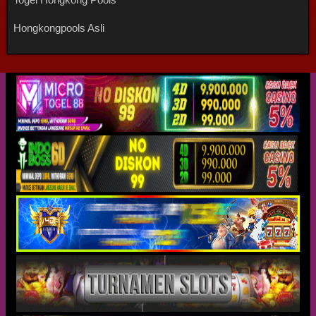
Hongkongpools Asli