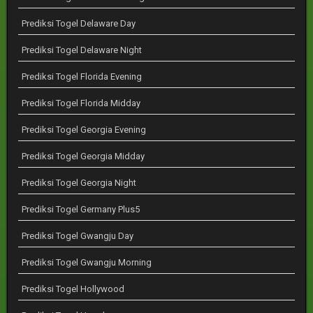
Prediksi Togel Delaware Day
Prediksi Togel Delaware Night
Prediksi Togel Florida Evening
Prediksi Togel Florida Midday
Prediksi Togel Georgia Evening
Prediksi Togel Georgia Midday
Prediksi Togel Georgia Night
Prediksi Togel Germany Plus5
Prediksi Togel Gwangju Day
Prediksi Togel Gwangju Morning
Prediksi Togel Hollywood