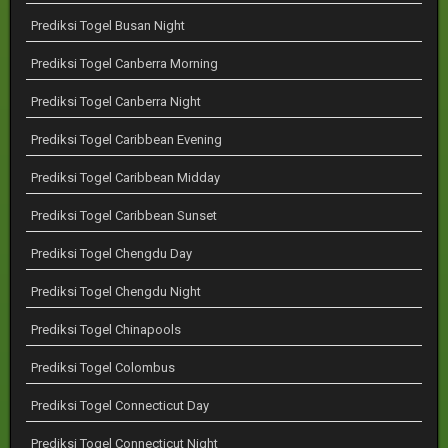
Prediksi Togel Busan Night
Prediksi Togel Canberra Morning
Prediksi Togel Canberra Night
Prediksi Togel Caribbean Evening
Prediksi Togel Caribbean Midday
Prediksi Togel Caribbean Sunset
Prediksi Togel Chengdu Day
Prediksi Togel Chengdu Night
Prediksi Togel Chinapools
Prediksi Togel Colombus
Prediksi Togel Connecticut Day
Prediksi Togel Connecticut Night