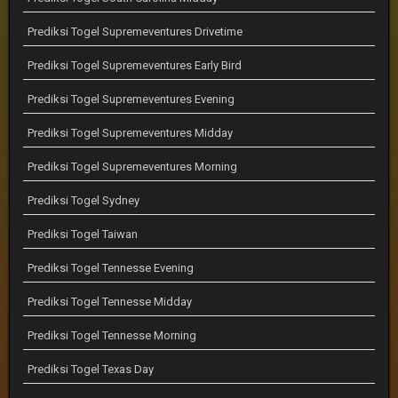
Prediksi Togel Supremeventures Drivetime
Prediksi Togel Supremeventures Early Bird
Prediksi Togel Supremeventures Evening
Prediksi Togel Supremeventures Midday
Prediksi Togel Supremeventures Morning
Prediksi Togel Sydney
Prediksi Togel Taiwan
Prediksi Togel Tennesse Evening
Prediksi Togel Tennesse Midday
Prediksi Togel Tennesse Morning
Prediksi Togel Texas Day