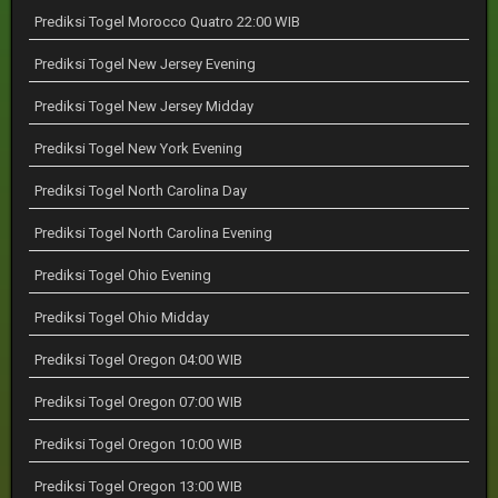
Prediksi Togel Morocco Quatro 22:00 WIB
Prediksi Togel New Jersey Evening
Prediksi Togel New Jersey Midday
Prediksi Togel New York Evening
Prediksi Togel North Carolina Day
Prediksi Togel North Carolina Evening
Prediksi Togel Ohio Evening
Prediksi Togel Ohio Midday
Prediksi Togel Oregon 04:00 WIB
Prediksi Togel Oregon 07:00 WIB
Prediksi Togel Oregon 10:00 WIB
Prediksi Togel Oregon 13:00 WIB