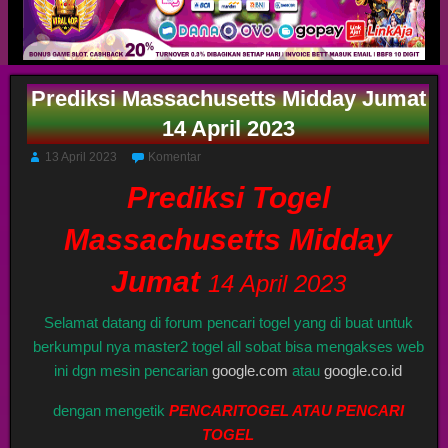
Prediksi Massachusetts Midday Jumat
14 April 2023
13 April 2023
Komentar
Prediksi Togel
Massachusetts Midday
Jumat
14 April 2023
Selamat datang di forum pencari togel yang di buat untuk
berkumpul nya master2 togel all sobat bisa mengakses web
ini dgn mesin pencarian
google.com
atau
google.co.id
dengan mengetik
PENCARITOGEL ATAU PENCARI
TOGEL